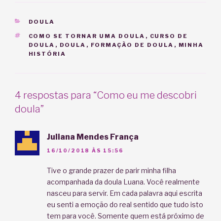
CATEGORIAS
DOULA
TAGS
COMO SE TORNAR UMA DOULA
,
CURSO DE
DOULA
,
DOULA
,
FORMAÇÃO DE DOULA
,
MINHA
HISTÓRIA
4 respostas para “Como eu me descobri
doula”
Juliana Mendes França
16/10/2018 ÀS 15:56
Tive o grande prazer de parir minha filha
acompanhada da doula Luana. Você realmente
nasceu para servir. Em cada palavra aqui escrita
eu senti a emoção do real sentido que tudo isto
tem para você. Somente quem está próximo de