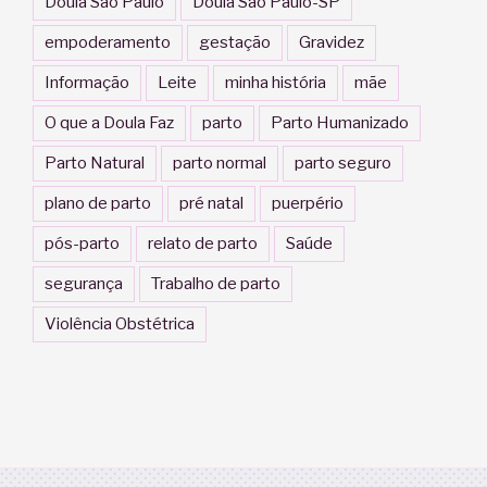
Doula São Paulo
Doula São Paulo-SP
empoderamento
gestação
Gravidez
Informação
Leite
minha história
mãe
O que a Doula Faz
parto
Parto Humanizado
Parto Natural
parto normal
parto seguro
plano de parto
pré natal
puerpério
pós-parto
relato de parto
Saúde
segurança
Trabalho de parto
Violência Obstétrica