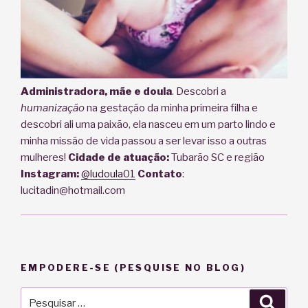
Administradora, mãe e doula
. Descobri a
humanização
na gestação da minha primeira filha e
descobri ali uma paixão, ela nasceu em um parto lindo e
minha missão de vida passou a ser levar isso a outras
mulheres!
Cidade de atuação:
Tubarão SC e região
Instagram:
@ludoula01
Contato
:
lucitadin@hotmail.com
EMPODERE-SE (PESQUISE NO BLOG)
Pesquisar
Pesqu