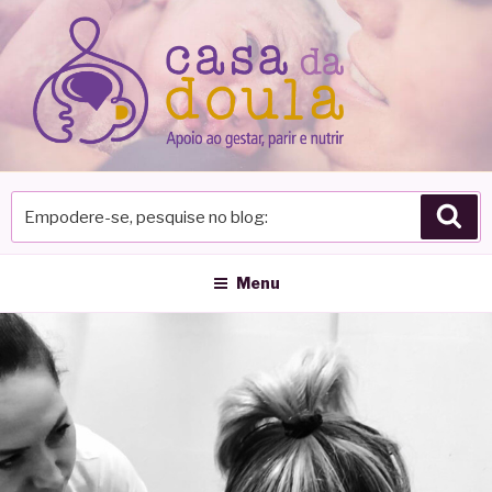
Pular
para
o
conteúdo
Empodere-
Pes
se,
pesquise
no
Menu
blog