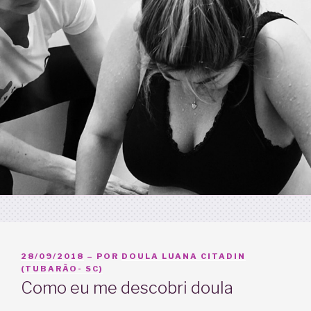
PUBLICADO
28/09/2018
– POR
DOULA LUANA CITADIN
EM
(TUBARÃO- SC)
Como eu me descobri doula