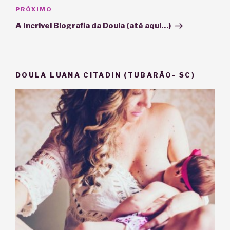
Próximo
PRÓXIMO
post
A Incrível Biografia da Doula (até aqui…)
DOULA LUANA CITADIN (TUBARÃO- SC)