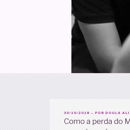
PUBLICADO
30/10/2018
– POR
DOULA AL
EM
Como a perda do M