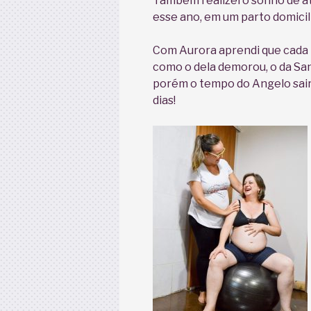
Também realizei o sonho de a
esse ano, em um parto domicili
Com Aurora aprendi que cada
como o dela demorou, o da Sand
porém o tempo do Angelo sair
dias!