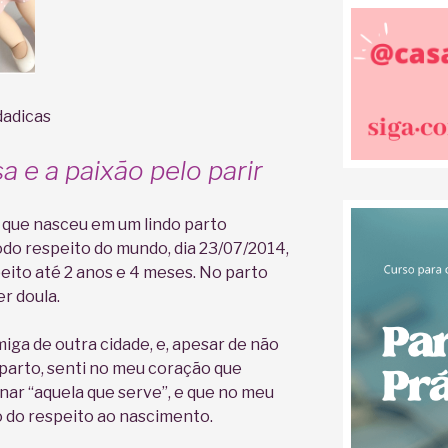
dadicas
 e a paixão pelo parir
, que nasceu em um lindo parto
do respeito do mundo, dia 23/07/2014,
ito até 2 anos e 4 meses. No parto
er doula.
ga de outra cidade, e, apesar de não
o parto, senti no meu coração que
rnar “aquela que serve”, e que no meu
o do respeito ao nascimento.