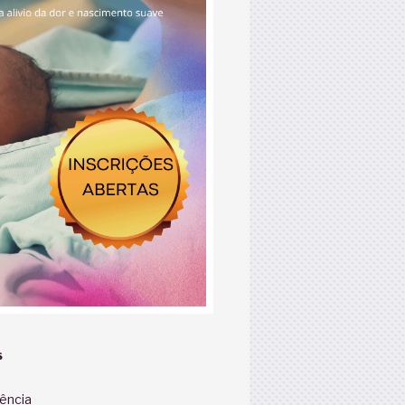
S
iência