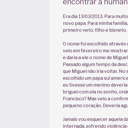
encontrar a human
Era dia 13/03/2013. Para muito
novo papa. Para minha família
primeiro neto, filho e bisneto.
O nome foi escolhido através d
veio em fevereiro me mostrar
e daria a ele o nome de Miguel.
Passado algum tempo da desco
que Miguel não iria voltar. No 
escolhido um papa sul americ
eu tivesse um menino deveria 
briguei com ela no sonho, ond
Francisco? Mas veio a confir
pequeno coração. Deveria ag
Jamais vou esquecer aquela da
internada, sofrendo violênci