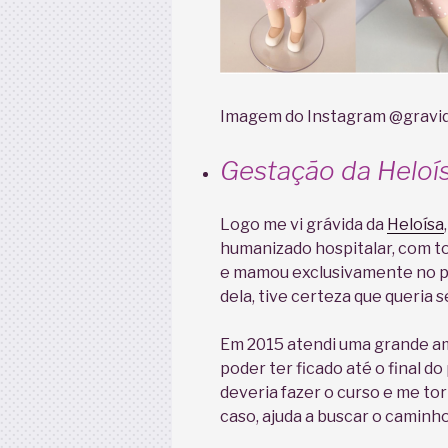
Imagem do Instagram @gravi
Gestação da Heloísa
Logo me vi grávida da
Heloísa
humanizado hospitalar, com to
e mamou exclusivamente no pe
dela, tive certeza que queria s
Em 2015 atendi uma grande ami
poder ter ficado até o final d
deveria fazer o curso e me to
caso, ajuda a buscar o caminh