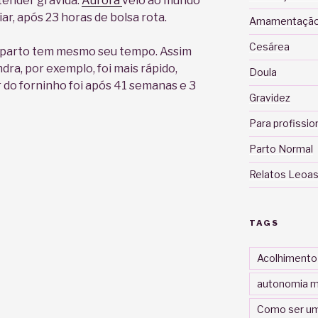
tender grávida.
Aurora
veio ao mundo
ar, após 23 horas de bolsa rota.
Amamentaçã
Cesárea
 parto tem mesmo seu tempo. Assim
ra, por exemplo, foi mais rápido,
Doula
 do forninho foi após 41 semanas e 3
Gravidez
Para profissio
Parto Normal
Relatos Leoas
TAGS
Acolhimento
autonomia m
Como ser um