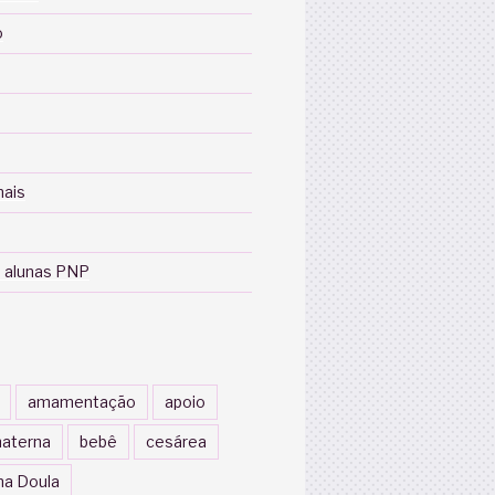
o
nais
 alunas PNP
amamentação
apoio
aterna
bebê
cesárea
a Doula