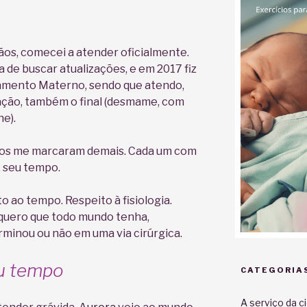
ãos, comecei a atender oficialmente.
de buscar atualizações, e em 2017 fiz
tamento Materno, sendo que atendo,
ão, também o final (desmame, com
ne).
rtos me marcaram demais. Cada um com
, seu tempo.
to ao tempo. Respeito à fisiologia.
 quero que todo mundo tenha,
minou ou não em uma via cirúrgica.
u tempo
CATEGORIA
A serviço da c