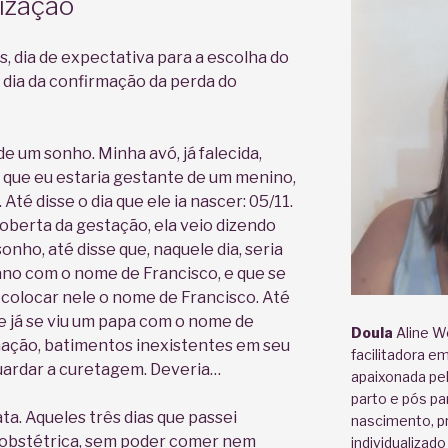
ização
s, dia de expectativa para a escolha do
, dia da confirmação da perda do
e um sonho. Minha avó, já falecida,
 que eu estaria gestante de um menino,
 Até disse o dia que ele ia nascer: 05/11.
berta da gestação, ela veio dizendo
sonho, até disse que, naquele dia, seria
ano com o nome de Francisco, e que se
colocar nele o nome de Francisco. Até
e já se viu um papa com o nome de
Doula
Aline Wo
mação, batimentos inexistentes em seu
facilitadora e
uardar a curetagem. Deveria…
apaixonada pel
parto e pós pa
ta. Aqueles três dias que passei
nascimento, p
a obstétrica, sem poder comer nem
individualizad