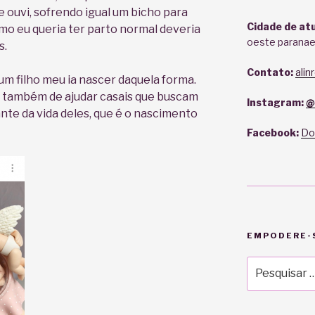
e ouvi, sofrendo igual um bicho para
Cidade de at
mo eu queria ter parto normal deveria
oeste paranae
s.
Contato:
ali
um filho meu ia nascer daquela forma.
 também de ajudar casais que buscam
Instagram:
@
nte da vida deles, que é o nascimento
Facebook:
Do
EMPODERE-S
Pesquisar
por: