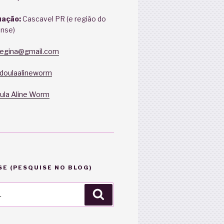
uação:
Cascavel PR (e região do
nse)
nregina@gmail.com
doulaalineworm
ula Aline Worm
E (PESQUISE NO BLOG)
Pesquisar