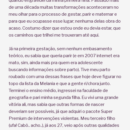
quando engravidei da minha primeira filha. Passado mais
de uma década muitas transformações aconteceram no
meu olhar para o processo de gestar, parir e maternar e
para que eu ocupasse esse lugar; nenhuma delas obra do
acaso. Costumo dizer que estou onde eu devia estar, que
os caminhos que trilhei me trouxeram até aqui.
Já na primeira gestação, sem nenhum embasamento
teórico, eu sabia que queria parir (e em 2007 internet era
mato, sim, ainda mais pra quem era adolescente
buscando informações sobre parto). Tive meu parto
roubado com uma dessas frases que hoje deve figurar no
topo da lista da Melania e que a gente ri/chora junto.
Terminei o ensino médio, ingressei na faculdade de
geografia e pari minha segunda filha. Eu vivi uma grande
vitória ali, mas sabia que outras formas de nascer
deveriam ser possíveis, já que adquiri o pacote Super
Premium de intervenções violentas. Meu terceiro filho
(ufa! Cabô.. acho..), já aos 27, veio após outras qualidades