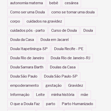
autonomia materna
bebê
cesárea
Como ser uma Doula
como se tornar uma doula
corpo
cuidados na gravidez
cuidados pós - parto
Curso de Doula
Doula
Doula da Casa
Doula em Jacareí
Doula Itapetininga-SP
Doula Recife - PE
Doula Rio de Janeiro
Doula Rio de Janeiro-RJ
Doula Samara Barth
Doulas da Casa
Doula São Paulo
Doula São Paulo-SP
empoderamento
gestação
Gravidez
Informação
Leite
minha história
mãe
O que a Doula Faz
parto
Parto Humanizado