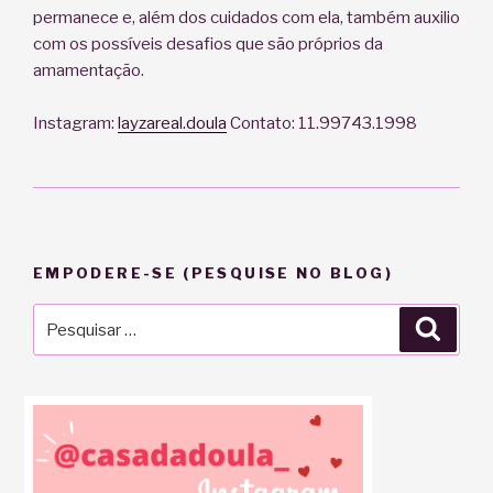
permanece e, além dos cuidados com ela, também auxilio
com os possíveis desafios que são próprios da
amamentação.
Instagram:
layzareal.doula
Contato: 11.99743.1998
EMPODERE-SE (PESQUISE NO BLOG)
Pesquisar
Pesqu
por: