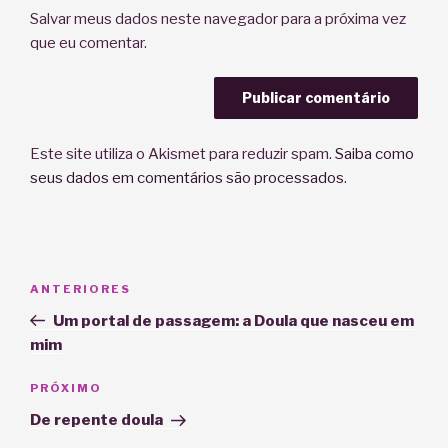
Salvar meus dados neste navegador para a próxima vez
que eu comentar.
Este site utiliza o Akismet para reduzir spam.
Saiba como
seus dados em comentários são processados
.
Navegação
Post
ANTERIORES
de
anterior
Um portal de passagem: a Doula que nasceu em
Post
mim
Próximo
PRÓXIMO
post
De repente doula