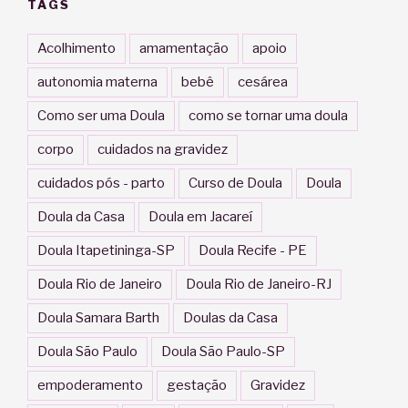
TAGS
Acolhimento
amamentação
apoio
autonomia materna
bebê
cesárea
Como ser uma Doula
como se tornar uma doula
corpo
cuidados na gravidez
cuidados pós - parto
Curso de Doula
Doula
Doula da Casa
Doula em Jacareí
Doula Itapetininga-SP
Doula Recife - PE
Doula Rio de Janeiro
Doula Rio de Janeiro-RJ
Doula Samara Barth
Doulas da Casa
Doula São Paulo
Doula São Paulo-SP
empoderamento
gestação
Gravidez