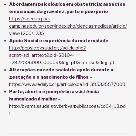
Abordagem psicológica em obstetrícia: aspectos
emocionais da gravidez, parto e puerpério
–
https://seer.sis.puc-
campinas.edu.br/seer/index.php/cienciasmedicas/article/
view/1260/1235
Apoio Social e experiência da maternidade
–
http://pepsic.bvsalud.org/scielo.php?
script=sci_arttext&pid=S0104-
12822006000100009&lng=pt&nrm=iso&tlng=pt
Alterações na rede social de apoio durante a
gestação e o nascimento de filhos
–
https://www.redalyc.org/articulo.oa?id=395335577009
Parto, aborto e puerpério: assistência
humanizada à mulher
–
http://bvsms.saude.gov.br/bvs/publicacoes/cd04_13.pd
f