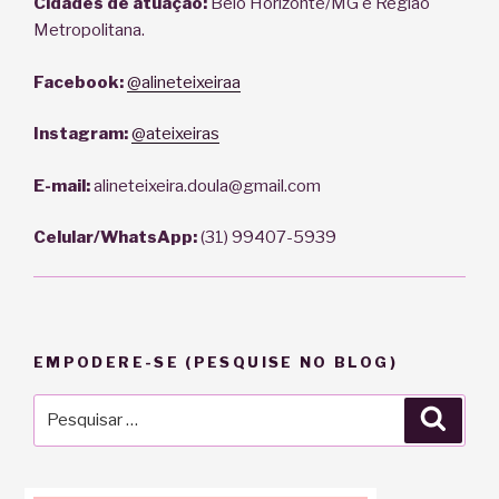
Cidades de atuação:
Belo Horizonte/MG e Região
Metropolitana.
Facebook:
@alineteixeiraa
Instagram:
@ateixeiras
E-mail:
alineteixeira.doula@gmail.com
Celular/WhatsApp:
(31) 99407-5939
EMPODERE-SE (PESQUISE NO BLOG)
Pesquisar
Pesqu
por: