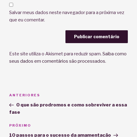
Salvar meus dados neste navegador para a próxima vez
que eu comentar.
Este site utiliza o Akismet para reduzir spam.
Saiba como
seus dados em comentários são processados
.
Navegação
Post
ANTERIORES
de
anterior
O que são prodromos e como sobreviver a essa
Post
fase
Próximo
PRÓXIMO
post
10 passos para o sucesso da amamentação