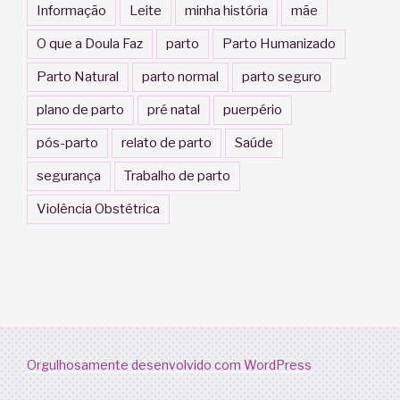
Informação
Leite
minha história
mãe
O que a Doula Faz
parto
Parto Humanizado
Parto Natural
parto normal
parto seguro
plano de parto
pré natal
puerpério
pós-parto
relato de parto
Saúde
segurança
Trabalho de parto
Violência Obstétrica
Orgulhosamente desenvolvido com WordPress