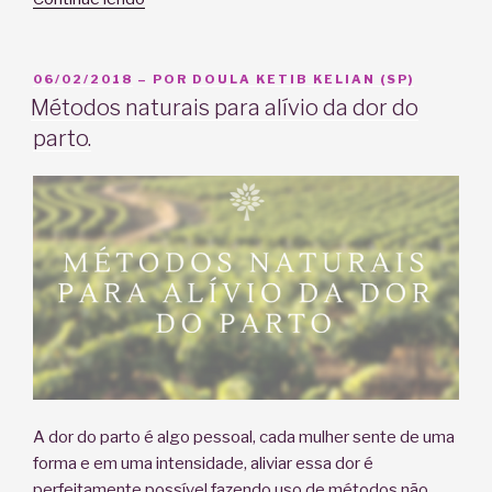
possível
ter
um
PUBLICADO
06/02/2018
– POR
DOULA KETIB KELIAN (SP)
EM
orgasmo
Métodos naturais para alívio da dor do
durante
parto.
o
parto?”
A dor do parto é algo pessoal, cada mulher sente de uma
forma e em uma intensidade, aliviar essa dor é
perfeitamente possível fazendo uso de métodos não