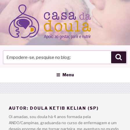
Pular
para
o
conteúdo
Empodere-
Pes
se,
pesquise
no
Menu
blog
AUTOR:
DOULA KETIB KELIAN (SP)
Oi amadas, sou doula há 4 anos formada pela
ANDO/Campinas, graduanda no curso de enfermagem e um
desejo enorme de me tornar parteira, me aventuro no mundo