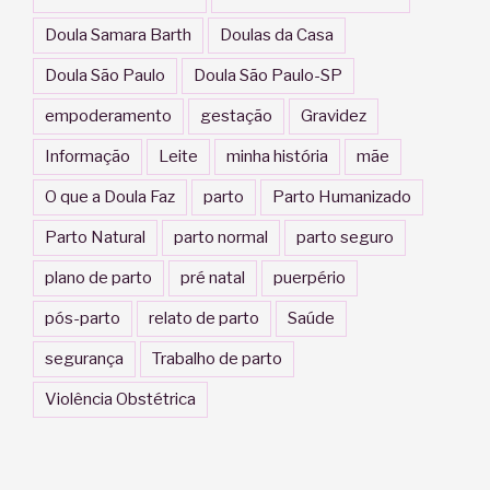
Doula Samara Barth
Doulas da Casa
Doula São Paulo
Doula São Paulo-SP
empoderamento
gestação
Gravidez
Informação
Leite
minha história
mãe
O que a Doula Faz
parto
Parto Humanizado
Parto Natural
parto normal
parto seguro
plano de parto
pré natal
puerpério
pós-parto
relato de parto
Saúde
segurança
Trabalho de parto
Violência Obstétrica