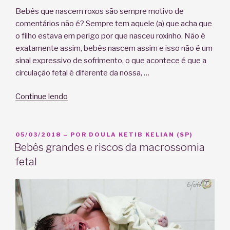
Bebês que nascem roxos são sempre motivo de
comentários não é? Sempre tem aquele (a) que acha que
o filho estava em perigo por que nasceu roxinho. Não é
exatamente assim, bebês nascem assim e isso não é um
sinal expressivo de sofrimento, o que acontece é que a
circulação fetal é diferente da nossa, …
“Meu
Continue lendo
filho
nasceu
roxo!”
PUBLICADO
05/03/2018
– POR
DOULA KETIB KELIAN (SP)
EM
Bebês grandes e riscos da macrossomia
fetal