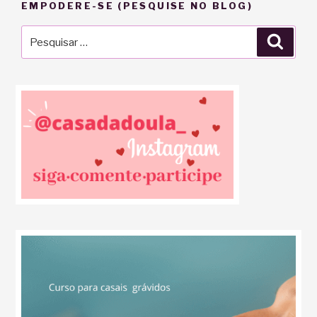
EMPODERE-SE (PESQUISE NO BLOG)
Pesquisar
Pesqu
por: