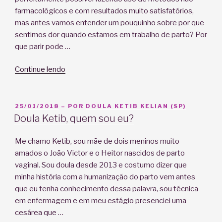
farmacológicos e com resultados muito satisfatórios,
mas antes vamos entender um pouquinho sobre por que
sentimos dor quando estamos em trabalho de parto? Por
que parir pode …
“Métodos
Continue lendo
naturais
para
alívio
PUBLICADO
25/01/2018
– POR
DOULA KETIB KELIAN (SP)
EM
da
Doula Ketib, quem sou eu?
dor
do
Me chamo Ketib, sou mãe de dois meninos muito
parto.”
amados o João Victor e o Heitor nascidos de parto
vaginal. Sou doula desde 2013 e costumo dizer que
minha história com a humanização do parto vem antes
que eu tenha conhecimento dessa palavra, sou técnica
em enfermagem e em meu estágio presenciei uma
cesárea que …