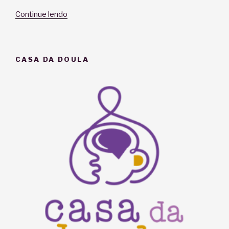
“Doula
Continue lendo
Ketib,
quem
sou
CASA DA DOULA
eu?”