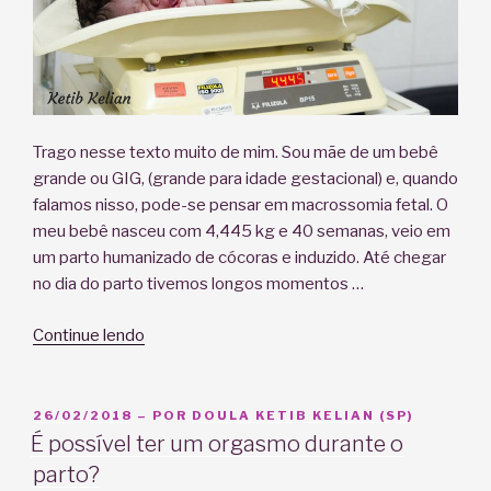
Trago nesse texto muito de mim. Sou mãe de um bebê
grande ou GIG, (grande para idade gestacional) e, quando
falamos nisso, pode-se pensar em macrossomia fetal. O
meu bebê nasceu com 4,445 kg e 40 semanas, veio em
um parto humanizado de cócoras e induzido. Até chegar
no dia do parto tivemos longos momentos …
“Bebês
Continue lendo
grandes
e
riscos
PUBLICADO
26/02/2018
– POR
DOULA KETIB KELIAN (SP)
EM
da
É possível ter um orgasmo durante o
macrossomia
parto?