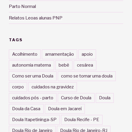
Parto Normal
Relatos Leoas alunas PNP
TAGS
Acolhimento
amamentação
apoio
autonomia materna
bebê
cesárea
Como ser uma Doula
como se tornar uma doula
corpo
cuidados na gravidez
cuidados pós - parto
Curso de Doula
Doula
Doula da Casa
Doula em Jacareí
Doula Itapetininga-SP
Doula Recife - PE
Doula Rio de Janeiro
Doula Rio de Janeiro-RJ