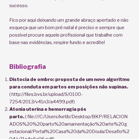
sucesso.
Fico por aqui deixando um grande abraço apertado e não
esqueça que um bom pré natal é preciso e sempre que
possível procure aquele profissional que trabalhe com
base nas evidências, respire fundo e acredite!
Bibliografia
Distocia de ombro: proposta de um novo algorítmo
para conduta em partos em posições não supinas.
( http://files.bvs.br/upload/S/0100-
7254/2013/v41n3/a4499.pdf)
Atonia uterina e hemorragia pós
parto.
( file:///C:/Users/ketib/Desktop/BKP/RELACION
ADOS%20%20parto%20amamentação%20arte%20g
estacional/Portal%20Casa%20da%20Doula/Desafio%2