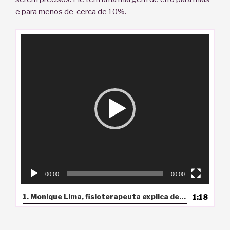
e para menos de cerca de 10%.
Tocador
de
vídeo
00:00
00:00
1. Monique Lima, fisioterapeuta explica de forma fácil de entender sobre desproporção céfalo-Pélvica. https://www.youtube.com/watch?v=r0ac_-BmKQs
1:18