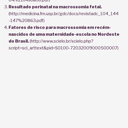
04/v21n4s6a06.pdf)
Resultado perinatal na macrossomia fetal.
(http://medicina.fm.usp.br/gdc/docs/revistadc_104_144
-147%20863.pdf)
Fatores de risco para macrossomia em recém-
nascidos de uma maternidade-escola no Nordeste
do Brasil.
(http://www.scielo.br/scielo.php?
script=sci_arttext&pid=S0100-72032009000500007)