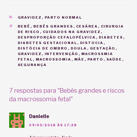
CATEGORIAS
GRAVIDEZ
,
PARTO NORMAL
TAGS
BEBÊ
,
BEBÊS GRANDES
,
CESÁREA
,
CIRURGIA
DE RISCO
,
CUIDADOS NA GRAVIDEZ
,
DESPROPORÇÃO CEFALOPÉLVICA
,
DIABETES
,
DIABETES GESTACIONAL
,
DISTOCIA
,
DISTÓCIA DE OMBRO
,
DOULA
,
GESTAÇÃO
,
GRAVIDEZ
,
INTERVENÇÃO
,
MACROSSMIA
FETAL
,
MACROSSOMIA
,
MÃE
,
PARTO
,
SAÚDE
,
SEGURANÇA
7 respostas para “Bebês grandes e riscos
da macrossomia fetal”
Danielle
09/05/2018 ÀS 17:28