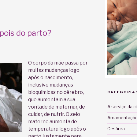
pois do parto?
O corpo da mãe passa por
muitas mudanças logo
após o nascimento,
inclusive mudanças
bioquímicas no cérebro,
CATEGORIA
que aumentam a sua
A serviço da c
vontade de maternar, de
cuidar, de nutrir. O seio
Amamentaçã
materno aumenta de
Cesárea
temperatura logo após o
parto, justamente para