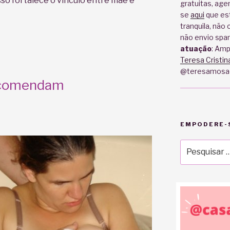
sso fortalece o vínculo entre mãe e
gratuitas, age
se
aqui
que est
tranquila, não
não envio spa
atuação
: Am
Teresa Cristin
@teresamosa
ecomendam
EMPODERE-S
Pesquisar
por: