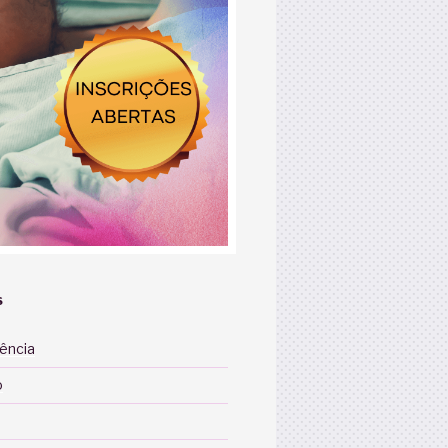
S
iência
o