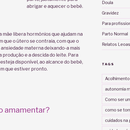
Doula
abrigar e aquecer o bebê.
Gravidez
Para profissio
Parto Normal
a mãe libera hormônios que ajudam na
 que o útero se contraia, com que o
Relatos Leoas
 ansiedade materna deixando-a mais
a produção e a descida do leite. Para
esteja disponível, ao alcance do bebê,
TAGS
m que estiver pronto.
Acolhimento
autonomia m
Como ser um
o amamentar?
como se tor
cuidados na 