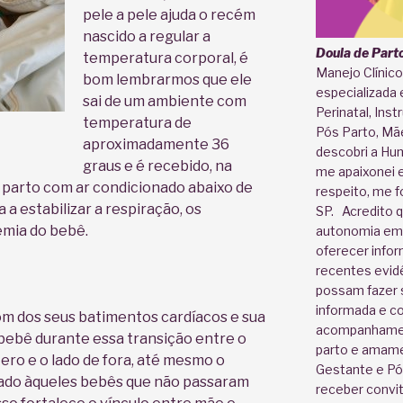
pele a pele ajuda o recém
nascido a regular a
Doula de Part
temperatura corporal, é
Manejo Clínic
bom lembrarmos que ele
especializada
sai de um ambiente com
Perinatal, Ins
temperatura de
Pós Parto, Mã
aproximadamente 36
descobri a Hu
graus e é recebido, na
me apaixonei e
e parto com ar condicionado abaixo de
respeito, me 
 a estabilizar a respiração, os
SP. Acredito q
emia do bebê.
autonomia em 
oferecer info
recentes evidê
possam fazer 
informada e c
om dos seus batimentos cardíacos e sua
acompanhament
bebê durante essa transição entre o
parto e amame
ro e o lado de fora, até mesmo o
Gestante e Pó
ado àqueles bebês que não passaram
receber convi