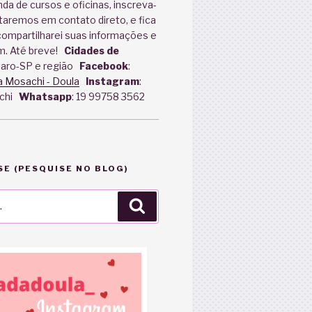
nda de cursos e oficinas, inscreva-
aremos em contato direto, e fica
 compartilharei suas informações e
m. Até breve!
Cidades de
paro-SP e região
Facebook
:
a Mosachi - Doula
Instagram
:
chi
Whatsapp
: 19 99758 3562
E (PESQUISE NO BLOG)
Pesquisar