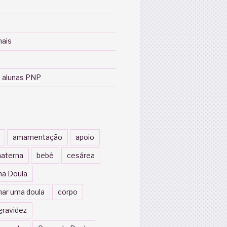
nais
 alunas PNP
amamentação
apoio
aterna
bebê
cesárea
a Doula
nar uma doula
corpo
gravidez