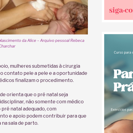
Nascimento da Alice – Arquivo pessoal Rebeca
Charchar
oio, mulheres submetidas à cirurgia
o contato pele a pele e a oportunidade
dicos finalizam o procedimento.
e orienta que o pré natal seja
idisciplinar, não somente com médico
pré natal adequado, com
to e apoio podem contribuir para que
a sala de parto.