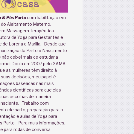
o & Pós Parto
com habilitação em
o do Aleitamento Materno,
 em Massagem Terapêutica
trutora de Yoga para Gestantes e
e de Lorena e Marília. Desde que
manização do Parto e Nascimento
 não deixei mais de estudar a
formei Doula em 2007 pelo GAMA-
ue as mulheres têm direito à
suas decisões, meu papel é
rmações baseadas nas mais
ncias científicas para que elas
suas escolhas de maneira
onsciente. Trabalho com
o de parto, preparação para o
ntação e aulas de Yoga para
s Parto. Para mais informações,
te para rodas de conversa