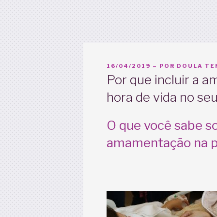
PUBLICADO
16/04/2019
– POR
DOULA TER
EM
Por que incluir a 
hora de vida no seu
O que você sabe so
amamentação na pr