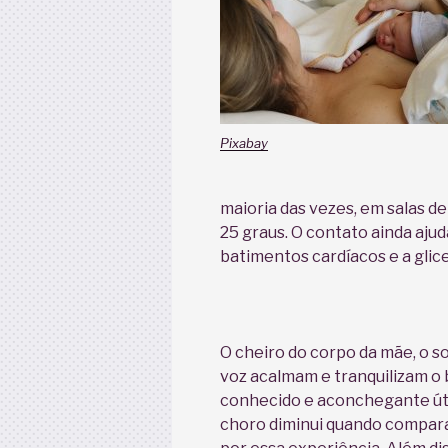
Pixabay
maioria das vezes, em salas d
25 graus. O contato ainda ajuda
batimentos cardíacos e a glic
O cheiro do corpo da mãe, o s
voz acalmam e tranquilizam o 
conhecido e aconchegante úte
choro diminui quando compar