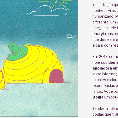
inquietação qu
conheci, vi as
humanizado. M
diferente: um 
chegada dele 
energia para s
que desejam e
e parir com re
Em 2017, comec
hoje sou
doula
apoiadora em
levar informa
simples e cla
experiências 
filhos. Você p
Doula
um pouc
Também integ
doulas que tr