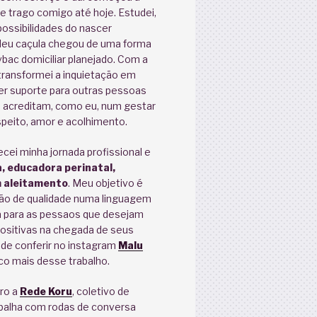
e trago comigo até hoje. Estudei,
 possibilidades do nascer
eu caçula chegou de uma forma
vbac domiciliar planejado. Com a
transformei a inquietação em
er suporte para outras pessoas
 acreditam, como eu, num gestar
speito, amor e acolhimento.
ei minha jornada profissional e
, educadora perinatal,
 aleitamento
. Meu objetivo é
ção de qualidade numa linguagem
ra para as pessaos que desejam
positivas na chegada de seus
ode conferir no instagram
Malu
o mais desse trabalho.
ro a
Rede Koru
, coletivo de
abalha com rodas de conversa