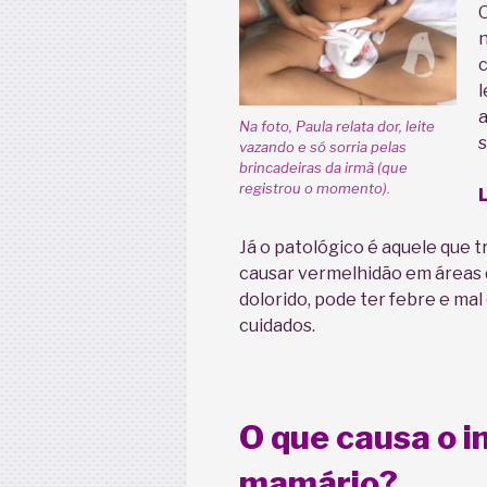
O
n
l
a
Na foto, Paula relata dor, leite
s
vazando e só sorria pelas
brincadeiras da irmã (que
registrou o momento).
Já o patológico é aquele que t
causar vermelhidão em áreas d
dolorido, pode ter febre e mal
cuidados.
O que causa o 
mamário?