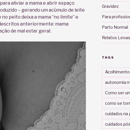
ara aliviar a mama e abrir espaço
Gravidez
produzido – gerando um acúmulo de leite
e no peito deixa a mama “no limite” e
Para profissio
descritos anteriormente: mama
Parto Normal
ção de mal estar geral.
Relatos Leoas
TAGS
Acolhimento
autonomia m
Como ser um
como se tor
cuidados na 
cuidados pós