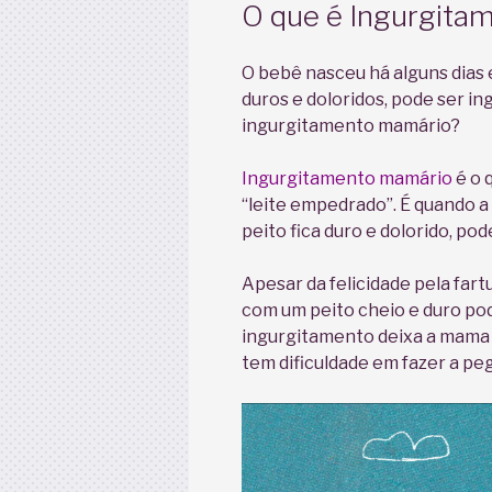
EM
O que é Ingurgita
O bebê nasceu há alguns dias 
duros e doloridos, pode ser i
ingurgitamento mamário?
Ingurgitamento mamário
é o 
“leite empedrado”. É quando a
peito fica duro e dolorido, po
Apesar da felicidade pela far
com um peito cheio e duro pod
ingurgitamento deixa a mama 
tem dificuldade em fazer a pe