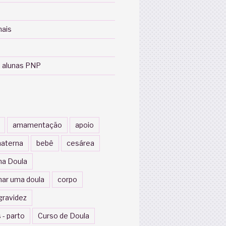
nais
 alunas PNP
amamentação
apoio
aterna
bebê
cesárea
a Doula
nar uma doula
corpo
gravidez
 - parto
Curso de Doula