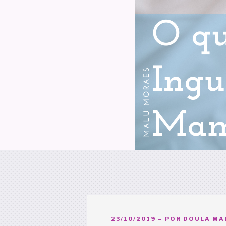
PUBLICADO
23/10/2019
– POR
DOULA MAL