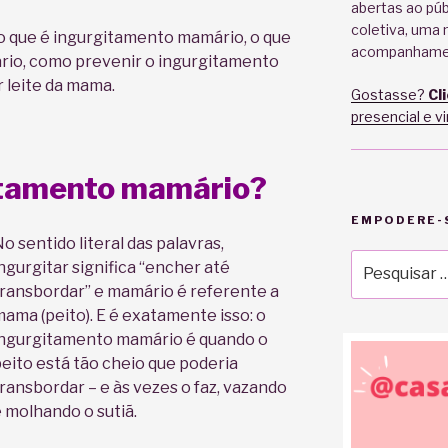
abertas ao pú
coletiva, uma 
 que é ingurgitamento mamário, o que
acompanhame
rio, como prevenir o ingurgitamento
leite da mama.
Gostasse?
Cl
presencial e v
itamento mamário?
EMPODERE-S
o sentido literal das palavras,
Pesquisar
ngurgitar significa “encher até
por:
ransbordar” e mamário é referente a
ama (peito). E é exatamente isso: o
ngurgitamento mamário é quando o
eito está tão cheio que poderia
ransbordar – e às vezes o faz, vazando
 molhando o sutiã.