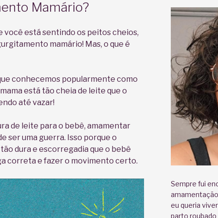
mento Mamário?
e você está sentindo os peitos cheios,
ngurgitamento mamário! Mas, o que é
que conhecemos popularmente como
 mama está tão cheia de leite que o
dendo até vazar!
tura de leite para o bebê, amamentar
e ser uma guerra. Isso porque o
tão dura e escorregadia que o bebê
ga correta e fazer o movimento certo.
Sempre fui enc
amamentação. 
eu queria vive
parto roubado