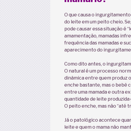
O que causa o ingurgitament
do leite em um peito cheio. S
pode causar essa situação é “l
amamentação, mamadas infreq
frequência das mamadas e suc
aparecimento do ingurgitame
Como dito antes, o ingurgitam
O natural é um processo norma
dinâmica entre quem produz o 
enche bastante, mas o bebê c
entre uma mamada e outra exi
quantidade de leite produzida
O peito enche, mas não “até t
Já o patológico acontece qua
leite e quem o mama não manté