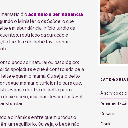
o mamário é o
acúmulo e permanência
egundo o Ministério da Saúde, o que
eite em abundância, início tardio da
uentes, restrição da duração e
ção ineficaz do bebê favorecem o
nto”.
ento pode ser natural ou patológico:
l da apojadura e que é controlado pela
leite e quem o mama. Ou seja, o peito
CATEGORIA
onsegue mamar o suficiente para que,
sta espaço dentro do peito para a
A serviço da c
 o deixe cheio, mas não desconfortável.
ransbordar”.
Amamentaçã
Cesárea
ndo a dinâmica entre quem produz o
m um equilíbrio. Ou seja, o bebê não
Doula