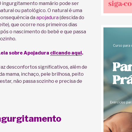
 ingurgitamento mamário pode ser
atural ou patológico. O natural é uma
consequência da
apojadura
(descida do
eite), que ocorre nos primeiros dias
pós o nascimento do bebê e que passa
ozinho.
Leia sobre Apojadura
clicando aqui
.
raz desconfortos significativos, além de
a mama, inchaço, pele brilhosa, peito
 estar, não passa sozinho e precisa de
ingurgitamento