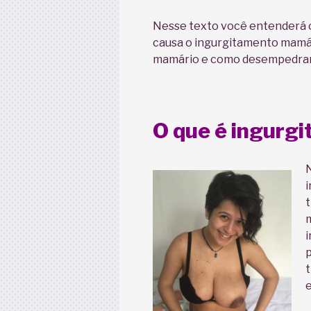
Nesse texto você entenderá o
causa o ingurgitamento mamá
mamário e como desempedrar 
O que é ingurg
N
i
t
m
i
p
t
e