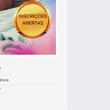
S
iência
o