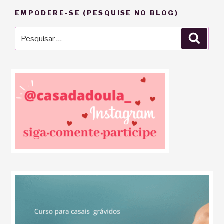
EMPODERE-SE (PESQUISE NO BLOG)
Pesquisar
Pesqu
por: