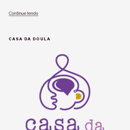
“Doula,
Continue lendo
para
que
serve?”
CASA DA DOULA