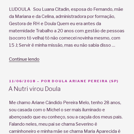
LUDOULA Sou Luana Citadin, esposa do Fernando, mãe
da Mariana e da Celina, administradora por formação,
Gestora de RH e Doula Quem eu era antes da
maternidade Trabalho a 20 anos com gestão de pessoas
(socorro tô velha) tô não comecei novinha mesmo, com
15 J; Servir é minha missão, mas eu não sabia disso …
“Como
Continue lendo
eu
me
descobri
PUBLICADO
11/06/2018
– POR
DOULA ARIANE PEREIRA (SP)
EM
doula”
A Nutri virou Doula
Me chamo Ariane Cândido Pereira Melo, tenho 28 anos,
sou casada com o Michel o ser mais iluminado e
abençoado que eu conheço, sou a caçula dos meus pais.
Falando neles, meu pai se chama Severino é
caminhoneiro e minha mãe se chama Maria Aparecida é