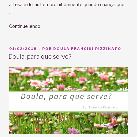
artesã e do lar. Lembro nitidamente quando criança, que
…
“A
Continue lendo
Nutri
virou
Doula”
PUBLICADO
01/02/2018
– POR
DOULA FRANCINI PIZZINATO
EM
Doula, para que serve?