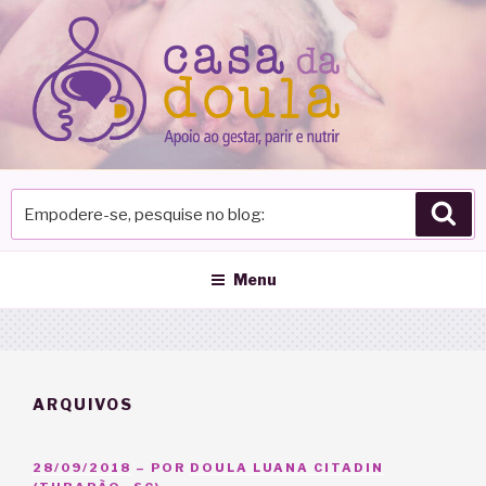
Pular
para
o
conteúdo
Empodere-
Pes
se,
pesquise
no
Menu
blog
ARQUIVOS
PUBLICADO
28/09/2018
– POR
DOULA LUANA CITADIN