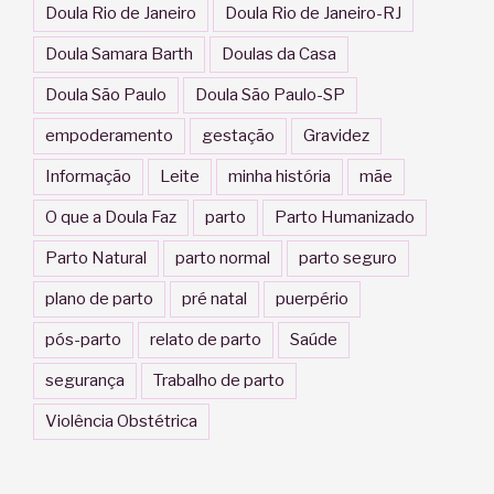
Doula Rio de Janeiro
Doula Rio de Janeiro-RJ
Doula Samara Barth
Doulas da Casa
Doula São Paulo
Doula São Paulo-SP
empoderamento
gestação
Gravidez
Informação
Leite
minha história
mãe
O que a Doula Faz
parto
Parto Humanizado
Parto Natural
parto normal
parto seguro
plano de parto
pré natal
puerpério
pós-parto
relato de parto
Saúde
segurança
Trabalho de parto
Violência Obstétrica