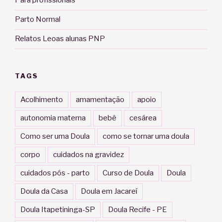
Para profissionais
Parto Normal
Relatos Leoas alunas PNP
TAGS
Acolhimento
amamentação
apoio
autonomia materna
bebê
cesárea
Como ser uma Doula
como se tornar uma doula
corpo
cuidados na gravidez
cuidados pós - parto
Curso de Doula
Doula
Doula da Casa
Doula em Jacareí
Doula Itapetininga-SP
Doula Recife - PE