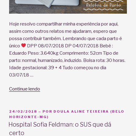
Hoje resolvo compartilhar minha experiência por aqui,
assim como outros relatos me ajudaram, espero que
possa contribuir também. Lembrando que cada parto é
único
DPP 08/07/2018 DP 04/07/2018 Bebê :
Eduardo Peso: 3.640kg Comprimento: 52cm Tipo de
parto: normal, humanizado, induzido. Bolsa rota: 30 horas.
Idade gestacional: 39 + 4 Tudo começou no dia
03/07/18 …
“Relato
Continue lendo
de
parto
da
PUBLICADO
24/02/2018
– POR
DOULA ALINE TEIXEIRA (BELO
EM
HORIZONTE-MG)
Joyce:
Hospital Sofia Feldman: o SUS que dá
Nascimento
certo
do