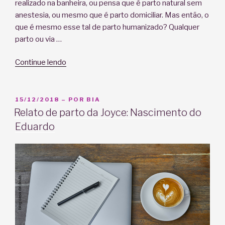
realizado na banheira, ou pensa que é parto natural sem
anestesia, ou mesmo que é parto domiciliar. Mas então, o
que é mesmo esse tal de parto humanizado? Qualquer
parto ou via …
“O
Continue lendo
que
é
mesmo
PUBLICADO
15/12/2018
– POR
BIA
EM
esse
Relato de parto da Joyce: Nascimento do
tal
Eduardo
de
parto
humanizado?”