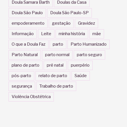
Doula Samara Barth
Doulas da Casa
Doula São Paulo
Doula São Paulo-SP
empoderamento
gestação
Gravidez
Informação
Leite
minha história
mãe
O que a Doula Faz
parto
Parto Humanizado
Parto Natural
parto normal
parto seguro
plano de parto
pré natal
puerpério
pós-parto
relato de parto
Saúde
segurança
Trabalho de parto
Violência Obstétrica