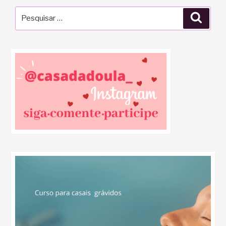
Pesquisar
Pesqu
por: