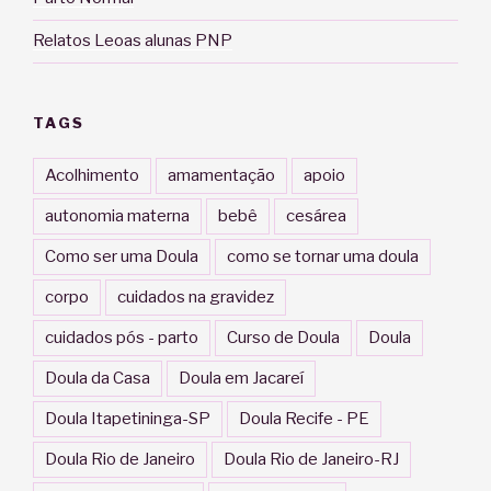
Relatos Leoas alunas PNP
TAGS
Acolhimento
amamentação
apoio
autonomia materna
bebê
cesárea
Como ser uma Doula
como se tornar uma doula
corpo
cuidados na gravidez
cuidados pós - parto
Curso de Doula
Doula
Doula da Casa
Doula em Jacareí
Doula Itapetininga-SP
Doula Recife - PE
Doula Rio de Janeiro
Doula Rio de Janeiro-RJ