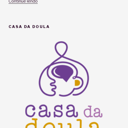
“Hospital
Continue lendo
Sofia
Feldman:
o
CASA DA DOULA
SUS
que
dá
certo”