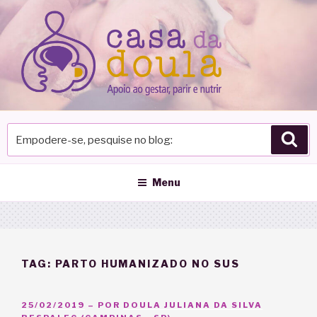
Pular
para
o
conteúdo
Empodere-
Pes
se,
pesquise
no
Menu
blog
TAG:
PARTO HUMANIZADO NO SUS
PUBLICADO
25/02/2019
– POR
DOULA JULIANA DA SILVA