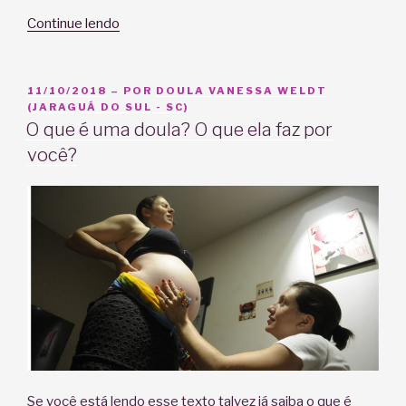
“Acompanhante
Continue lendo
de
parto
é
PUBLICADO
11/10/2018
– POR
DOULA VANESSA WELDT
EM
(JARAGUÁ DO SUL - SC)
direito
O que é uma doula? O que ela faz por
da
você?
gestante”
Se você está lendo esse texto talvez já saiba o que é