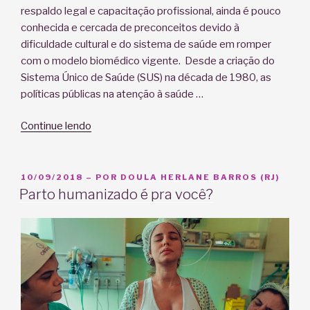
respaldo legal e capacitação profissional, ainda é pouco
conhecida e cercada de preconceitos devido à
dificuldade cultural e do sistema de saúde em romper
com o modelo biomédico vigente. Desde a criação do
Sistema Único de Saúde (SUS) na década de 1980, as
políticas públicas na atenção à saúde …
“Enfermeira
Continue lendo
obstetra/obstetriz:
importante
recurso
PUBLICADO
10/09/2018
– POR
DOULA HERLANE BARROS (RJ)
EM
para
Parto humanizado é pra você?
assistência
ao
parto
humanizado”