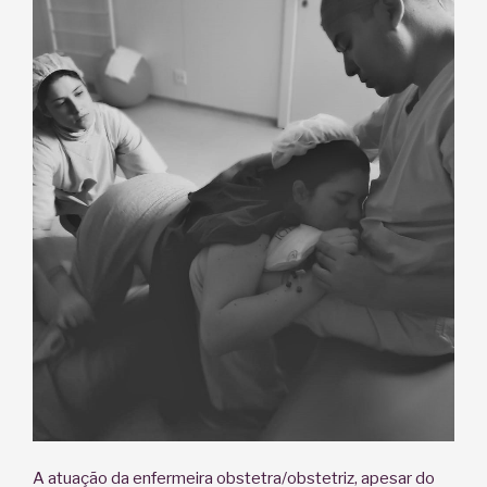
A atuação da enfermeira obstetra/obstetriz, apesar do