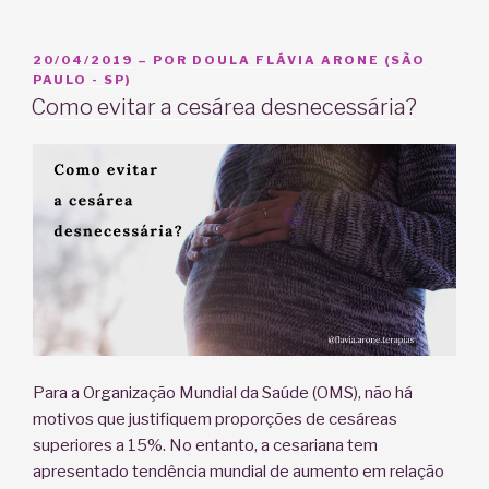
me
tornei
doula?”
PUBLICADO
20/04/2019
– POR
DOULA FLÁVIA ARONE (SÃO
EM
PAULO - SP)
Como evitar a cesárea desnecessária?
Para a Organização Mundial da Saúde (OMS), não há
motivos que justifiquem proporções de cesáreas
superiores a 15%. No entanto, a cesariana tem
apresentado tendência mundial de aumento em relação