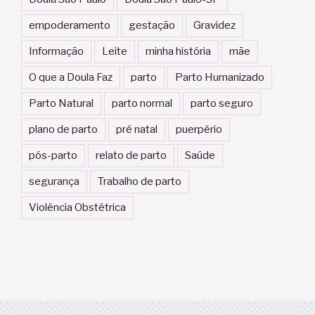
empoderamento
gestação
Gravidez
Informação
Leite
minha história
mãe
O que a Doula Faz
parto
Parto Humanizado
Parto Natural
parto normal
parto seguro
plano de parto
pré natal
puerpério
pós-parto
relato de parto
Saúde
segurança
Trabalho de parto
Violência Obstétrica