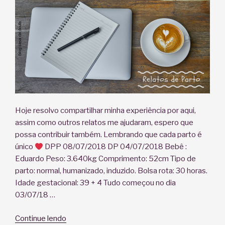
Dom
–
Porto
Alegre/RS”
Hoje resolvo compartilhar minha experiência por aqui,
assim como outros relatos me ajudaram, espero que
possa contribuir também. Lembrando que cada parto é
único
DPP 08/07/2018 DP 04/07/2018 Bebê :
Eduardo Peso: 3.640kg Comprimento: 52cm Tipo de
parto: normal, humanizado, induzido. Bolsa rota: 30 horas.
Idade gestacional: 39 + 4 Tudo começou no dia
03/07/18 …
“Relato
Continue lendo