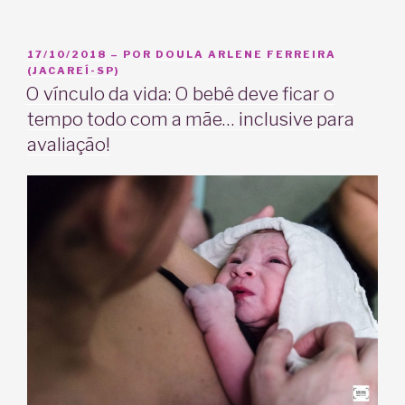
de
parto
da
PUBLICADO
17/10/2018
– POR
DOULA ARLENE FERREIRA
EM
(JACAREÍ-SP)
Joyce:
O vínculo da vida: O bebê deve ficar o
Nascimento
tempo todo com a mãe… inclusive para
do
Eduardo”
avaliação!