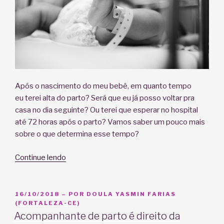
com
a
mãe…
inclusive
para
avaliação!”
Após o nascimento do meu bebê, em quanto tempo
eu terei alta do parto? Será que eu já posso voltar pra
casa no dia seguinte? Ou terei que esperar no hospital
até 72 horas após o parto? Vamos saber um pouco mais
sobre o que determina esse tempo?
“Em
Continue lendo
quanto
tempo
eu
PUBLICADO
16/10/2018
– POR
DOULA YASMIN FARIAS
EM
(FORTALEZA-CE)
tenho
Acompanhante de parto é direito da
alta