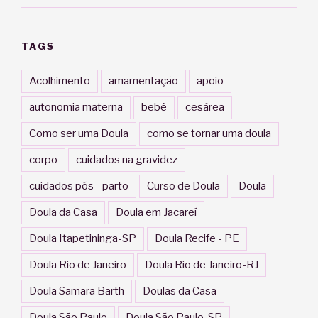
TAGS
Acolhimento
amamentação
apoio
autonomia materna
bebê
cesárea
Como ser uma Doula
como se tornar uma doula
corpo
cuidados na gravidez
cuidados pós - parto
Curso de Doula
Doula
Doula da Casa
Doula em Jacareí
Doula Itapetininga-SP
Doula Recife - PE
Doula Rio de Janeiro
Doula Rio de Janeiro-RJ
Doula Samara Barth
Doulas da Casa
Doula São Paulo
Doula São Paulo-SP