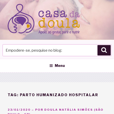
Pular
para
o
conteúdo
Empodere-
Pes
se,
pesquise
no
Menu
blog
TAG:
PARTO HUMANIZADO HOSPITALAR
PUBLICADO
23/01/2020
– POR
DOULA NATÁLIA SIMÕES (SÃO