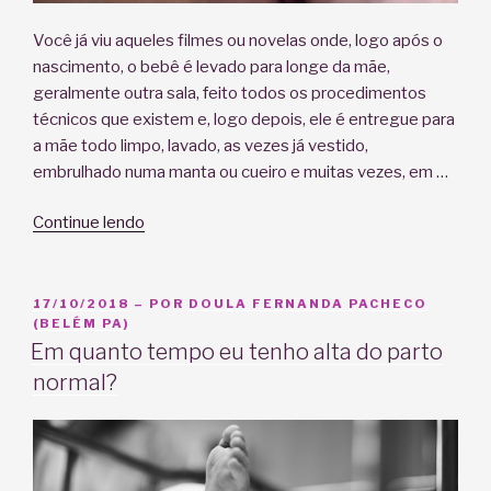
Você já viu aqueles filmes ou novelas onde, logo após o
nascimento, o bebê é levado para longe da mãe,
geralmente outra sala, feito todos os procedimentos
técnicos que existem e, logo depois, ele é entregue para
a mãe todo limpo, lavado, as vezes já vestido,
embrulhado numa manta ou cueiro e muitas vezes, em …
“O
Continue lendo
vínculo
da
vida:
PUBLICADO
17/10/2018
– POR
DOULA FERNANDA PACHECO
EM
(BELÉM PA)
O
Em quanto tempo eu tenho alta do parto
bebê
normal?
deve
ficar
o
tempo
todo