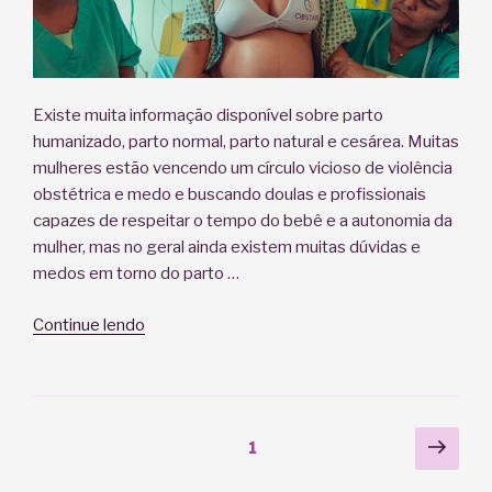
Existe muita informação disponível sobre parto
humanizado, parto normal, parto natural e cesárea. Muitas
mulheres estão vencendo um círculo vicioso de violência
obstétrica e medo e buscando doulas e profissionais
capazes de respeitar o tempo do bebê e a autonomia da
mulher, mas no geral ainda existem muitas dúvidas e
medos em torno do parto …
“Parto
Continue lendo
humanizado
é
pra
você?”
Paginação
Próx
Página
1
pági
de