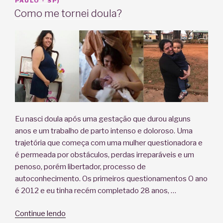
EM
PAULO - SP)
Como me tornei doula?
Eu nasci doula após uma gestação que durou alguns
anos e um trabalho de parto intenso e doloroso. Uma
trajetória que começa com uma mulher questionadora e
é permeada por obstáculos, perdas irreparáveis e um
penoso, porém libertador, processo de
autoconhecimento. Os primeiros questionamentos O ano
é 2012 e eu tinha recém completado 28 anos, …
“Como
Continue lendo