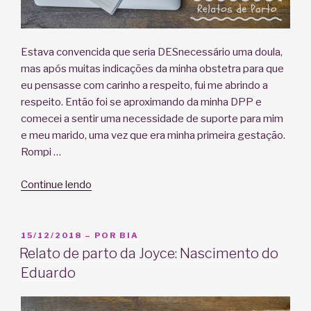
Estava convencida que seria DESnecessário uma doula,
mas após muitas indicações da minha obstetra para que
eu pensasse com carinho a respeito, fui me abrindo a
respeito. Então foi se aproximando da minha DPP e
comecei a sentir uma necessidade de suporte para mim
e meu marido, uma vez que era minha primeira gestação.
Rompi …
“Relato
Continue lendo
de
Parto
de
PUBLICADO
15/12/2018
– POR
BIA
EM
Tamara
Relato de parto da Joyce: Nascimento do
Fischer,
Eduardo
nascimento
de