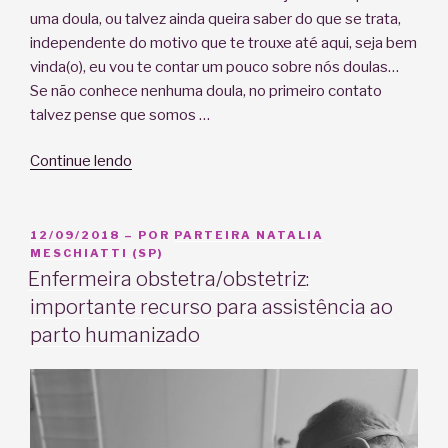
uma doula, ou talvez ainda queira saber do que se trata,
independente do motivo que te trouxe até aqui, seja bem
vinda(o), eu vou te contar um pouco sobre nós doulas…
Se não conhece nenhuma doula, no primeiro contato
talvez pense que somos …
“O
Continue lendo
que
é
uma
PUBLICADO
12/09/2018
– POR
PARTEIRA NATALIA
EM
MESCHIATTI (SP)
doula?
Enfermeira obstetra/obstetriz:
O
importante recurso para assistência ao
que
ela
parto humanizado
faz
por
você?”