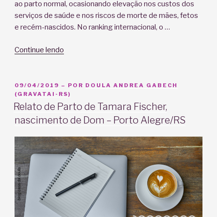
ao parto normal, ocasionando elevação nos custos dos
serviços de saúde e nos riscos de morte de mães, fetos
e recém-nascidos. No ranking internacional, o …
“Como
Continue lendo
evitar
a
cesárea
PUBLICADO
09/04/2019
– POR
DOULA ANDREA GABECH
EM
(GRAVATAI-RS)
desnecessária?”
Relato de Parto de Tamara Fischer,
nascimento de Dom – Porto Alegre/RS