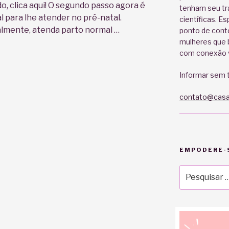
do, clica aqui! O segundo passo agora é
tenham seu tr
 para lhe atender no pré-natal.
científicas. E
ialmente, atenda parto normal …
ponto de cont
mulheres que b
com conexão v
Informar sem t
contato@casa
EMPODERE-S
Pesquisar
por: