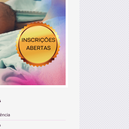
S
iência
o