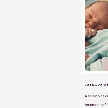
CATEGORIA
A serviço da c
Amamentaçã