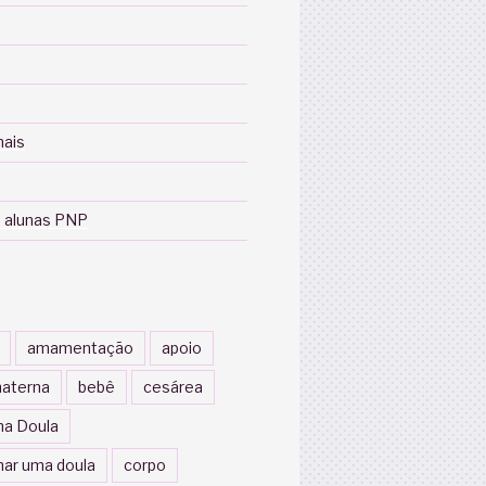
nais
 alunas PNP
amamentação
apoio
aterna
bebê
cesárea
a Doula
nar uma doula
corpo