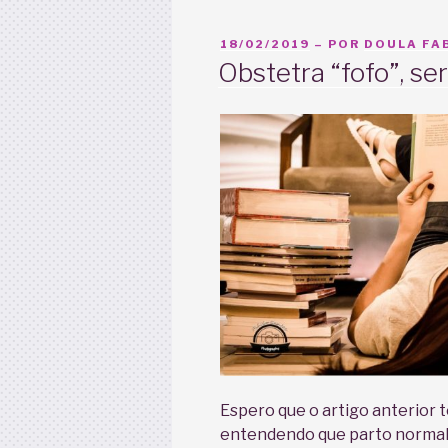
PUBLICADO
18/02/2019
– POR
DOULA FAB
EM
Obstetra “fofo”, se
Espero que o artigo anterior t
entendendo que parto normal 