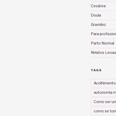
Cesárea
Doula
Gravidez
Para profissio
Parto Normal
Relatos Leoas
TAGS
Acolhimento
autonomia m
Como ser um
como se tor