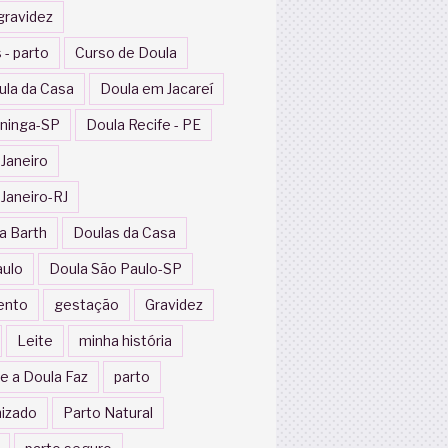
gravidez
 - parto
Curso de Doula
ula da Casa
Doula em Jacareí
ininga-SP
Doula Recife - PE
 Janeiro
 Janeiro-RJ
a Barth
Doulas da Casa
aulo
Doula São Paulo-SP
ento
gestação
Gravidez
Leite
minha história
e a Doula Faz
parto
izado
Parto Natural