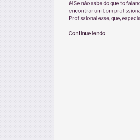
é! Se não sabe do que to falan
encontrar um bom profissional
Profissional esse, que, espec
“Obstetra
Continue lendo
“fofo”,
será
que
eu
tenho?”