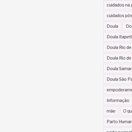
cuidados na 
cuidados pós
Doula
Do
Doula Itapet
Doula Rio de
Doula Rio de
Doula Samar
Doula São P
empoderam
Informação
mãe
O qu
Parto Human