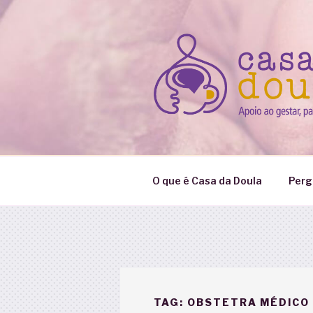
Pular
para
o
conteúdo
O que é Casa da Doula
Perg
TAG:
OBSTETRA MÉDICO