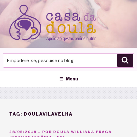
Pular
para
o
conteúdo
Empodere-
Pes
se,
pesquise
no
Menu
blog
TAG:
DOULAVILAVELHA
PUBLICADO
28/05/2019
– POR
DOULA WILLIANA FRAGA