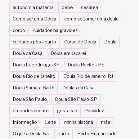
autonomia materna
bebê
cesárea
Como ser uma Doula
como se tornar uma doula
corpo
cuidados na gravidez
cuidados pós - parto
Curso de Doula
Doula
Doula da Casa
Doula em Jacareí
Doula Itapetininga-SP
Doula Recife - PE
Doula Rio de Janeiro
Doula Rio de Janeiro-RJ
Doula Samara Barth
Doulas da Casa
Doula São Paulo
Doula São Paulo-SP
empoderamento
gestação
Gravidez
Informação
Leite
minha história
mãe
O que a Doula Faz
parto
Parto Humanizado