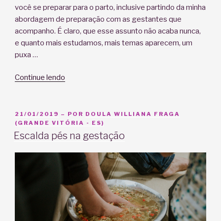
você se preparar para o parto, inclusive partindo da minha
abordagem de preparação com as gestantes que
acompanho. É claro, que esse assunto não acaba nunca,
e quanto mais estudamos, mais temas aparecem, um
puxa …
“Dicas
Continue lendo
para
se
preparar
PUBLICADO
21/01/2019
– POR
DOULA WILLIANA FRAGA
EM
(GRANDE VITÓRIA - ES)
para
Escalda pés na gestação
o
parto”