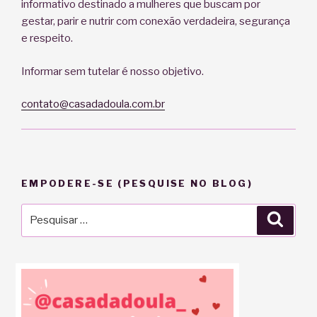
informativo destinado a mulheres que buscam por
gestar, parir e nutrir com conexão verdadeira, segurança
e respeito.
Informar sem tutelar é nosso objetivo.
contato@casadadoula.com.br
EMPODERE-SE (PESQUISE NO BLOG)
Pesquisar
Pesqu
por: