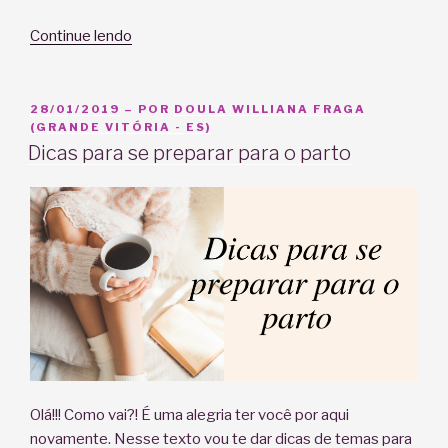
“E
Continue lendo
as
tâmaras
no
PUBLICADO
28/01/2019
– POR
DOULA WILLIANA FRAGA
EM
(GRANDE VITÓRIA - ES)
parto?
Dicas para se preparar para o parto
Ajudam
mesmo
no
trabalho
de
parto?”
Olá!!! Como vai?! É uma alegria ter você por aqui
novamente. Nesse texto vou te dar dicas de temas para