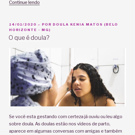
“Superando
Continue lendo
o
medo
do
PUBLICADO
14/01/2020
– POR
DOULA KENIA MATOS (BELO
EM
HORIZONTE - MG)
parto
O que é doula?
normal”
Se você esta gestando com certeza já ouviu ou leu algo
sobre doula. As doulas estão nos vídeos de parto,
aparece em algumas conversas com amigas e também