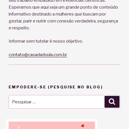
seu trabalho embasado em evidências científicas.
Esperamos que aqui seja um grande ponto de conteúdo
informativo destinado a mulheres que buscam por
gestar, parir e nutrir com conexão verdadeira, segurança
e respeito.
Informar sem tutelar é nosso objetivo.
contato@casadadoula.com.br
EMPODERE-SE (PESQUISE NO BLOG)
Pesquisar
Pesqu
por: