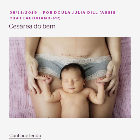
olhar
sobre
PUBLICADO
08/11/2019
– POR
DOULA JULIA DILL (ASSIS
EM
CHATEAUBRIAND-PR)
o
Cesárea do bem
final
da
amamentação”
“Cesárea
Continue lendo