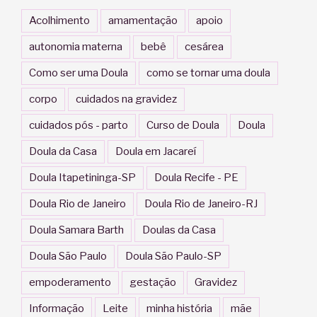
Acolhimento
amamentação
apoio
autonomia materna
bebê
cesárea
Como ser uma Doula
como se tornar uma doula
corpo
cuidados na gravidez
cuidados pós - parto
Curso de Doula
Doula
Doula da Casa
Doula em Jacareí
Doula Itapetininga-SP
Doula Recife - PE
Doula Rio de Janeiro
Doula Rio de Janeiro-RJ
Doula Samara Barth
Doulas da Casa
Doula São Paulo
Doula São Paulo-SP
empoderamento
gestação
Gravidez
Informação
Leite
minha história
mãe