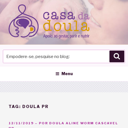
Pular
para
o
conteúdo
Empodere-
Pes
se,
pesquise
no
Menu
blog
TAG:
DOULA PR
PUBLICADO
12/11/2019
– POR
DOULA ALINE WORM CASCAVEL