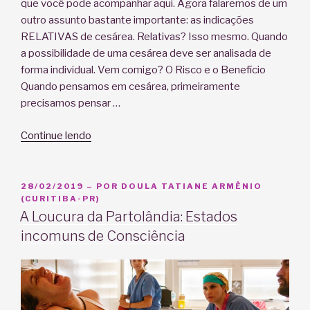
que você pode acompanhar aqui. Agora falaremos de um
outro assunto bastante importante: as indicações
RELATIVAS de cesárea. Relativas? Isso mesmo. Quando
a possibilidade de uma cesárea deve ser analisada de
forma individual. Vem comigo? O Risco e o Benefício
Quando pensamos em cesárea, primeiramente
precisamos pensar …
“Cesárea
Continue lendo
do
Bem
–
PUBLICADO
28/02/2019
– POR
DOULA TATIANE ARMÊNIO
EM
(CURITIBA-PR)
Parte
A Loucura da Partolândia: Estados
II”
incomuns de Consciência