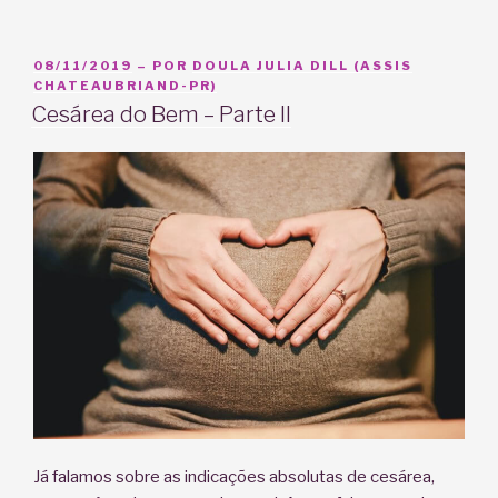
do
bem”
PUBLICADO
08/11/2019
– POR
DOULA JULIA DILL (ASSIS
EM
CHATEAUBRIAND-PR)
Cesárea do Bem – Parte II
Já falamos sobre as indicações absolutas de cesárea,