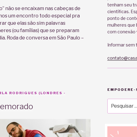
tenham seu tr
ilo” não se encaixam nas cabeças de
científicas. E
emos um encontro todo especial pra
ponto de cont
ar que elas são sim palavras
mulheres que b
res (ou famílias) que se preparam
com conexão v
ia. Roda de conversa em São Paulo –
Informar sem t
contato@casa
EMPODERE-S
RLA RODRIGUES (LONDRES -
Pesquisar
 demorado
por: