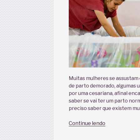
conversa)”
Muitas mulheres se assustam c
de parto demorado, algumas 
por uma cesariana, afinal enc
saber se vai ter um parto nor
preciso saber que existem mui
“Trabalho
Continue lendo
de
parto