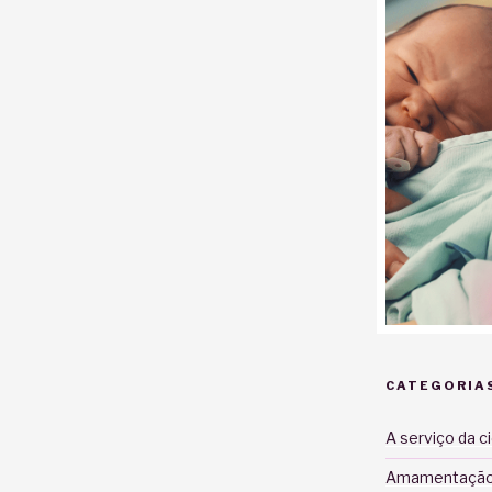
CATEGORIA
A serviço da c
Amamentaçã