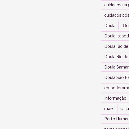
cuidados na 
cuidados pós
Doula
Do
Doula Itapet
Doula Rio de
Doula Rio de
Doula Samar
Doula São P
empoderam
Informação
mãe
O qu
Parto Human