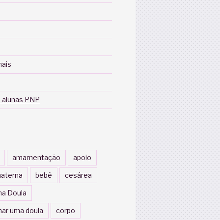
nais
 alunas PNP
amamentação
apoio
aterna
bebê
cesárea
a Doula
nar uma doula
corpo