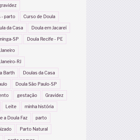
gravidez
 - parto
Curso de Doula
ula da Casa
Doula em Jacareí
ininga-SP
Doula Recife - PE
 Janeiro
 Janeiro-RJ
a Barth
Doulas da Casa
aulo
Doula São Paulo-SP
ento
gestação
Gravidez
Leite
minha história
e a Doula Faz
parto
izado
Parto Natural