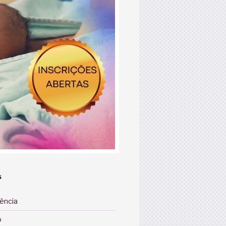
S
iência
o