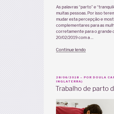
As palavras “parto” e “tranqu
muitas pessoas. Por isso ter
mudar esta percepção e mostr
complementares para as mulhe
corretamente para o grande d
20/02/2019 com a …
“Como
Continue lendo
me
preparar
para
um
PUBLICADO
28/06/2018
– POR
DOULA CA
trabalho
EM
INGLATERRA)
de
Trabalho de parto
parto
tranquilo?
(Roda
de