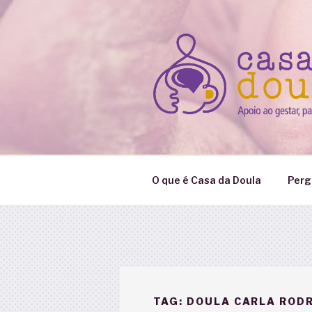
Pular
para
o
conteúdo
O que é Casa da Doula
Perg
TAG:
DOULA CARLA ROD