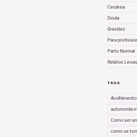
Cesárea
Doula
Gravidez
Para profissio
Parto Normal
Relatos Leoas
TAGS
Acolhimento
autonomia m
Como ser um
como se tor