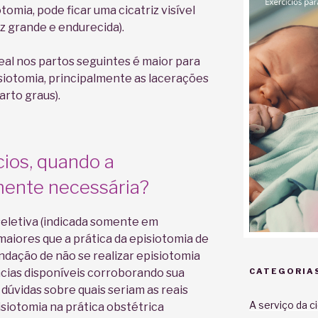
otomia, pode ficar uma cicatriz visível
z grande e endurecida).
neal nos partos seguintes é maior para
siotomia, principalmente as lacerações
arto graus).
ios, quando a
mente necessária?
seletiva (indicada somente em
maiores que a prática da episiotomia de
dação de não se realizar episiotomia
ncias disponíveis corroborando sua
CATEGORIA
 dúvidas sobre quais seriam as reais
A serviço da c
isiotomia na prática obstétrica