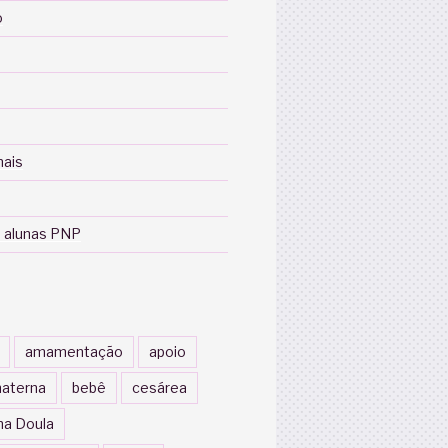
o
nais
 alunas PNP
amamentação
apoio
aterna
bebê
cesárea
a Doula