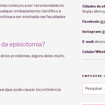
otomia começou a ser recomendada no
Cidades de a
 qualquer embasamento científico e
Região Metrop
ntinua a ser ensinada nas faculdades
Facebook:
@al
Instagram:
@
E-mail:
alinet
 da episiotomia?
Celular/Wha
ários problemas, alguns deles muito
EMPODERE-S
Pesquisar
nus (que pode causar incontinência
por: