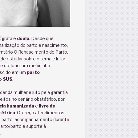
ógrafa e
doula
. Desde que
manização do parto e nascimento,
tário O Renascimento do Parto,
 de estudar sobre o tema e lutar
ãe do João, um menininho
ascido em um
parto
o
SUS
.
der da mulher e luto pela garantia
eitos no cenário obstétrico, por
cia humanizada
e
livre de
tétrica
. Ofereço atendimentos
o parto, acompanhamento durante
parto/parto e suporte à
.