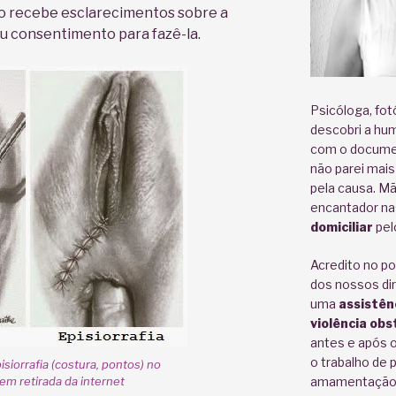
ão recebe esclarecimentos sobre a
eu consentimento para fazê-la.
Psicóloga, fot
descobri a hu
com o documen
não parei mais
pela causa. M
encantador n
domiciliar
pel
Acredito no po
dos nossos dir
uma
assistên
violência obs
antes e após 
o trabalho de 
isiorrafia (costura, pontos) no
em retirada da internet
amamentação