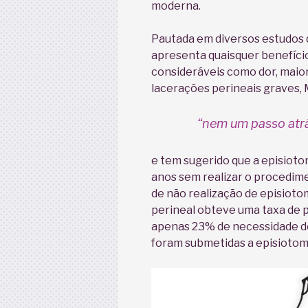
moderna.
Pautada em diversos estudos 
apresenta quaisquer benefíci
consideráveis como dor, maio
lacerações perineais graves,
“nem um passo atrá
e tem sugerido que a episioto
anos sem realizar o procedim
de não realização de episioto
perineal obteve uma taxa de 
apenas 23% de necessidade de
foram submetidas a episiotom