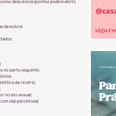
 como deiscência (pontos podem abrir);
s da sutura;
tados;
;
s no parto seguinte;
tórios;
tética da cicatriz;
;
or no ato sexual;
om o(a) parceiro(a);