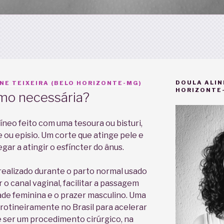
DOULA ALIN
NE TEIXEIRA (BELO HORIZONTE-MG)
HORIZONTE
mo necessária?
íneo feito com uma tesoura ou bisturi,
u episio. Um corte que atinge pele e
gar a atingir o esfíncter do ânus.
realizado durante o parto normal usado
 o canal vaginal, facilitar a passagem
ade feminina e o prazer masculino. Uma
rotineiramente no Brasil para acelerar
e ser um procedimento cirúrgico, na