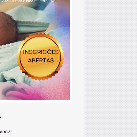
S
iência