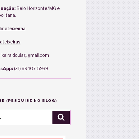
tuação:
Belo Horizonte/MG e
olitana.
ineteixeiraa
ateixeiras
eixeira.doula@gmail.com
tsApp:
(31) 99407-5939
E (PESQUISE NO BLOG)
Pesquisar