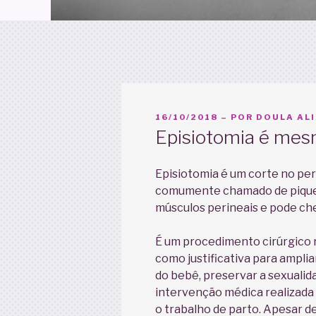
PUBLICADO
16/10/2018
– POR
DOULA ALI
EM
Episiotomia é mes
Episiotomia é um corte no per
comumente chamado de pique o
mú
sculos perineais e pode che
É um procedimento cirúrgico 
como justificativa para ampliar
do bebê, preservar a sexualid
intervenção médica realizada 
o trabalho de parto. Apesar d