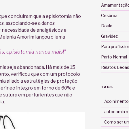
Amamentaçã
Cesárea
que concluíram que a episiotomia não
os, associando-se a danos
Doula
r necessidade de analgésicos e
Gravidez
 Melania Amorim lançou o lema
Para profissio
s, episiotomia nunca mais!”
Parto Normal
mia seja abandonada. Há mais de 15
Relatos Leoas
ento, verificou que com um protocolo
mia aliado a estratégias de proteção
TAGS
períneo íntegro em torno de 60% e
 sutura em parturientes que não
Acolhimento
ia.
autonomia m
Como ser um