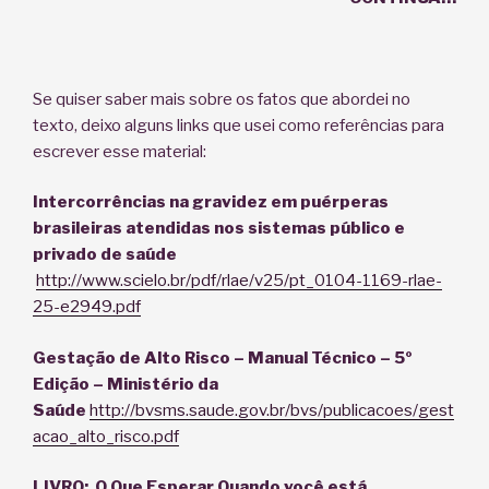
Se quiser saber mais sobre os fatos que abordei no
texto, deixo alguns links que usei como referências para
escrever esse material:
Intercorrências na gravidez em puérperas
brasileiras atendidas nos sistemas público e
privado de saúde
http://www.scielo.br/pdf/rlae/v25/pt_0104-1169-rlae-
25-e2949.pdf
Gestação de Alto Risco – Manual Técnico – 5º
Edição – Ministério da
Saúde
http://bvsms.saude.gov.br/bvs/publicacoes/gest
acao_alto_risco.pdf
LIVRO: O Que Esperar Quando você está