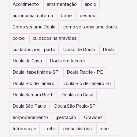
Acolhimento
amamentação
apoio
autonomia materna
bebê
cesárea
Como ser uma Doula
como se tornar uma doula
corpo
cuidados na gravidez
cuidados pós - parto
Curso de Doula
Doula
Doula da Casa
Doula em Jacareí
Doula Itapetininga-SP
Doula Recife - PE
Doula Rio de Janeiro
Doula Rio de Janeiro-RJ
Doula Samara Barth
Doulas da Casa
Doula São Paulo
Doula São Paulo-SP
empoderamento
gestação
Gravidez
Informação
Leite
minha história
mãe