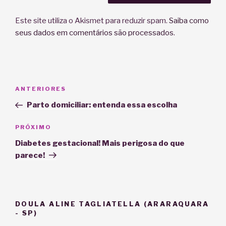
Este site utiliza o Akismet para reduzir spam.
Saiba como
seus dados em comentários são processados
.
Navegação
Post
ANTERIORES
de
anterior
Parto domiciliar: entenda essa escolha
Post
Próximo
PRÓXIMO
post
Diabetes gestacional! Mais perigosa do que
parece!
DOULA ALINE TAGLIATELLA (ARARAQUARA
- SP)