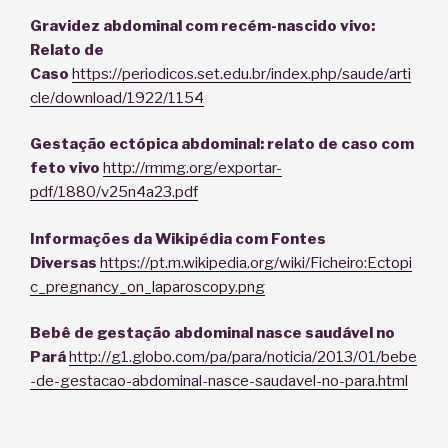
Gravidez abdominal com recém-nascido vivo:
Relato de
Caso
https://periodicos.set.edu.br/index.php/saude/arti
cle/download/1922/1154
Gestação ectópica abdominal:
relato de caso com
feto vivo
http://rmmg.org/exportar-
pdf/1880/v25n4a23.pdf
Informações da Wikipédia com Fontes
Diversas
https://pt.m.wikipedia.org/wiki/Ficheiro:Ectopi
c_pregnancy_on_laparoscopy.png
Bebê de gestação abdominal nasce saudável no
Pará
http://g1.globo.com/pa/para/noticia/2013/01/bebe
-de-gestacao-abdominal-nasce-saudavel-no-para.html