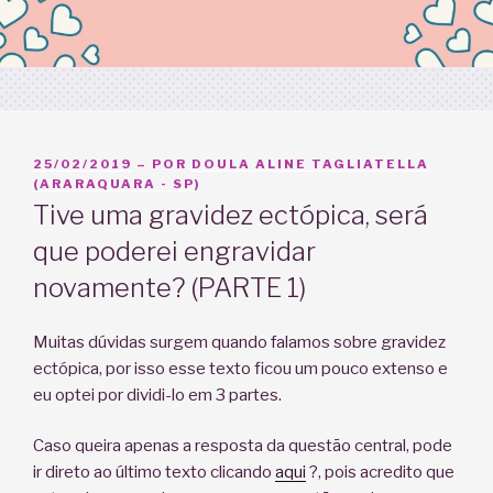
PUBLICADO
25/02/2019
– POR
DOULA ALINE TAGLIATELLA
EM
(ARARAQUARA - SP)
Tive uma gravidez ectópica, será
que poderei engravidar
novamente? (PARTE 1)
Muitas dúvidas surgem quando falamos sobre gravidez
ectópica, por isso esse texto ficou um pouco extenso e
eu optei por dividi-lo em 3 partes.
Caso queira apenas a resposta da questão central, pode
ir direto ao último texto clicando
aqui
?, pois acredito que