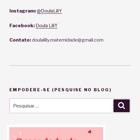
Instagram:
@DoulaLiliY
Facebook:
Doula LiliY
Contato:
doulaliliy.maternidade@gmail.com
EMPODERE-SE (PESQUISE NO BLOG)
Pesquisar
Pesqu
por: