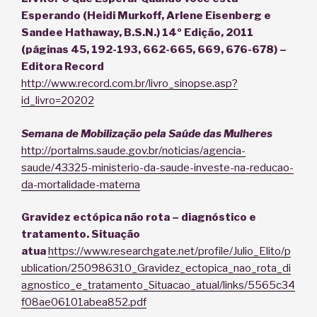
Esperando (Heidi Murkoff, Arlene Eisenberg e
Sandee Hathaway, B.S.N.) 14º Edição, 2011
(páginas 45, 192-193, 662-665, 669, 676-678) –
Editora Record
http://www.record.com.br/livro_sinopse.asp?
id_livro=20202
Semana de Mobilização pela Saúde das Mulheres
http://portalms.saude.gov.br/noticias/agencia-
saude/43325-ministerio-da-saude-investe-na-reducao-
da-mortalidade-materna
Gravidez ectópica não rota – diagnóstico e
tratamento. Situação
atua
https://www.researchgate.net/profile/Julio_Elito/p
ublication/250986310_Gravidez_ectopica_nao_rota_di
agnostico_e_tratamento_Situacao_atual/links/5565c34
f08ae06101abea852.pdf