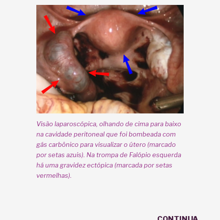
Visão laparoscópica, olhando de cima para baixo
na cavidade peritoneal que foi bombeada com
gás carbônico para visualizar o útero (marcado
por setas azuis). Na trompa de Falópio esquerda
há uma gravidez ectópica (marcada por setas
vermelhas).
CONTINUA…