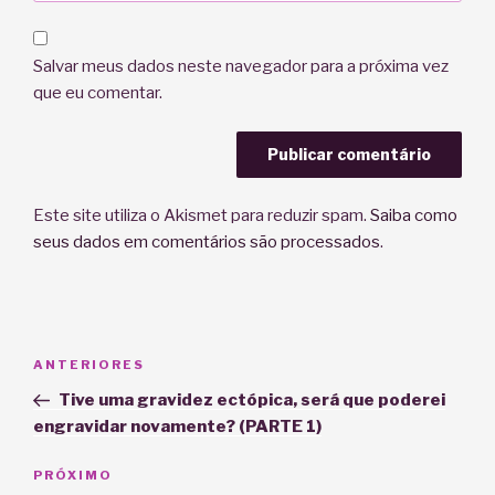
Salvar meus dados neste navegador para a próxima vez
que eu comentar.
Este site utiliza o Akismet para reduzir spam.
Saiba como
seus dados em comentários são processados
.
Navegação
Post
ANTERIORES
de
anterior
Tive uma gravidez ectópica, será que poderei
Post
engravidar novamente? (PARTE 1)
Próximo
PRÓXIMO