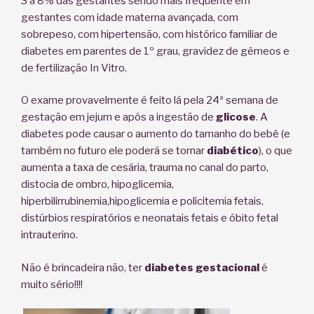
3 a 8% das gestantes sendo mais freqüente em
gestantes com idade materna avançada, com
sobrepeso, com hipertensão, com histórico familiar de
diabetes em parentes de 1º grau, gravidez de gêmeos e
de fertilização In Vitro.
O exame provavelmente é feito lá pela 24ª semana de
gestação em jejum e após a ingestão de
glicose
. A
diabetes pode causar o aumento do tamanho do bebê (e
também no futuro ele poderá se tornar
diabético
), o que
aumenta a taxa de cesária, trauma no canal do parto,
distocia de ombro, hipoglicemia,
hiperbilirrubinemia,hipoglicemia e policitemia fetais,
distúrbios respiratórios e neonatais fetais e óbito fetal
intrauterino.
Não é brincadeira não, ter
diabetes gestacional
é
muito sério!!!!