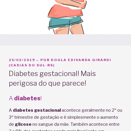
PUBLICADO
25/02/2019
– POR
DOULA EDIVANDA GIRARDI
EM
(CAXIAS DO SUL-RS)
Diabetes gestacional! Mais
perigosa do que parece!
A
diabetes
!
A
diabetes gestacional
acontece geralmente no 2º ou
3º trimestre de gestação e é simplesmente o aumento
de
glicose
no sangue da mãe. Também acontece entre