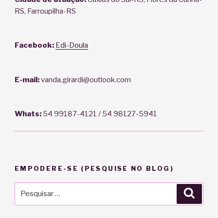
RS, Farroupilha-RS
Facebook:
Edi-Doula
E-mail:
vanda.girardi@outlook.com
Whats:
54 99187-4121 / 54 98127-5941
EMPODERE-SE (PESQUISE NO BLOG)
Pesquisar
Pesqu
por: