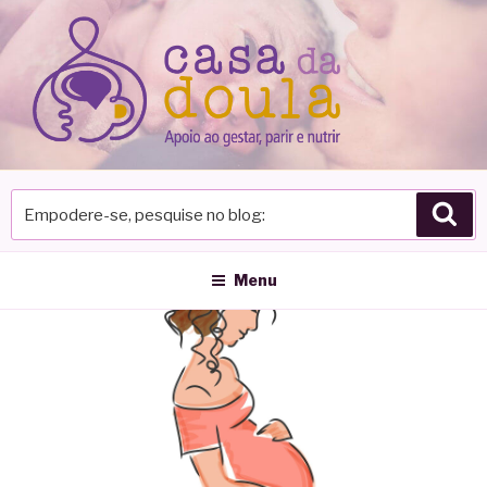
Pular
para
o
conteúdo
Empodere-
Pes
se,
pesquise
no
Menu
blog