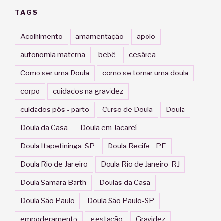
TAGS
Acolhimento
amamentação
apoio
autonomia materna
bebê
cesárea
Como ser uma Doula
como se tornar uma doula
corpo
cuidados na gravidez
cuidados pós - parto
Curso de Doula
Doula
Doula da Casa
Doula em Jacareí
Doula Itapetininga-SP
Doula Recife - PE
Doula Rio de Janeiro
Doula Rio de Janeiro-RJ
Doula Samara Barth
Doulas da Casa
Doula São Paulo
Doula São Paulo-SP
empoderamento
gestação
Gravidez