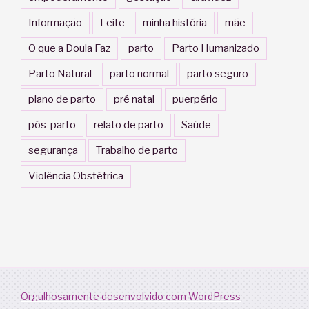
Informação
Leite
minha história
mãe
O que a Doula Faz
parto
Parto Humanizado
Parto Natural
parto normal
parto seguro
plano de parto
pré natal
puerpério
pós-parto
relato de parto
Saúde
segurança
Trabalho de parto
Violência Obstétrica
Orgulhosamente desenvolvido com WordPress