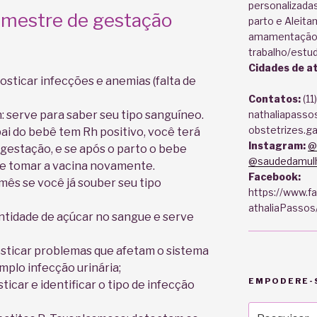
personalizadas
trimestre de gestação
parto e Aleit
amamentação,
trabalho/estud
Cidades de a
sticar infecções e anemias (falta de
Contatos:
(11
 serve para saber seu tipo sanguíneo.
nathaliapasso
obstetrizes.g
ai do bebê tem Rh positivo, você terá
Instagram:
@
 gestação, e se após o parto o bebe
@saudedamulh
que tomar a vacina novamente.
Facebook:
mês se você já souber seu tipo
https://www.
athaliaPassos
ntidade de açúcar no sangue e serve
nosticar problemas que afetam o sistema
mplo infecção urinária;
EMPODERE-S
ticar e identificar o tipo de infecção
Pesquisar