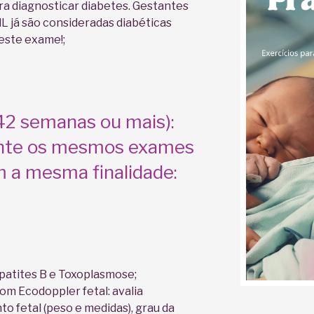
ra diagnosticar diabetes. Gestantes
L já são consideradas diabéticas
este exame!;
 42 semanas ou mais):
ente os mesmos exames
m a mesma finalidade:
Hepatites B e Toxoplasmose;
om Ecodoppler fetal: avalia
 fetal (peso e medidas), grau da