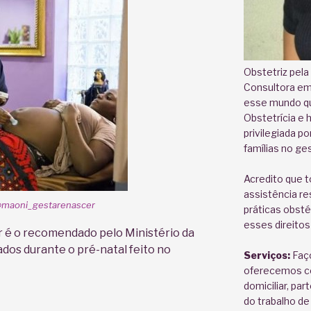
Obstetriz pela
Consultora em
esse mundo qu
Obstetrícia e 
privilegiada po
famílias no gest
Acredito que t
assistência re
@maoni_gestarenascer
práticas obsté
esses direito
 é o recomendado pelo Ministério da
ados durante o pré-natal feito no
Serviços:
Faço
oferecemos con
domiciliar, pa
do trabalho de