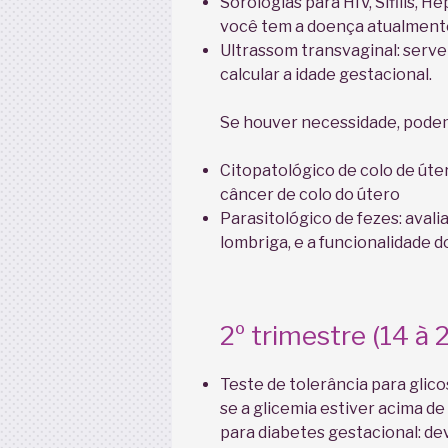
Sorologias para HIV, Sífilis, 
você tem a doença atualmente
Ultrassom transvaginal: serve 
calcular a idade gestacional.
Se houver necessidade, podem
Citopatológico de colo de úter
câncer de colo do útero
Parasitológico de fezes: avali
lombriga, e a funcionalidade d
2º trimestre (14 à
Teste de tolerância para glico
se a glicemia estiver acima de
para diabetes gestacional: de