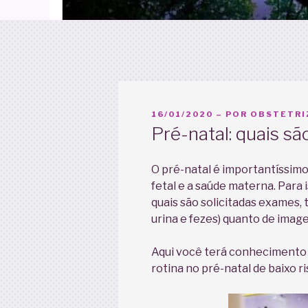
PUBLICADO
16/01/2020
– POR
OBSTETRIZ
EM
Pré-natal: quais s
O pré-natal é importantíssi
fetal e a saúde materna. Para 
quais são solicitadas exames, 
urina e fezes) quanto de image
Aqui você terá conhecimento 
rotina no pré-natal de baixo ri