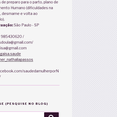
 de preparo para o parto, plano de
amento Humano (dificuldades na
 desmame e volta ao
o).
tuação:
São Paulo - SP
) 985430620 /
sdoula@gmail.com/
aisa@gmail.com
gaisa.saude
er_nathaliapassos
facebook.com/saudedamulherporN
/
E (PESQUISE NO BLOG)