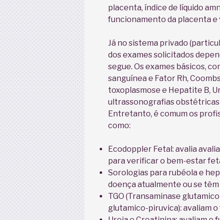
placenta, índice de líquido amn
funcionamento da placenta e v
Já no sistema privado (particul
dos exames solicitados depen
segue. Os exames básicos, c
sanguínea e Fator Rh, Coombs in
toxoplasmose e Hepatite B, Uri
ultrassonografias obstétricas
Entretanto, é comum os profis
como:
Ecodoppler Fetal: avalia aval
para verificar o bem-estar feta
Sorologias para rubéola e hep
doença atualmente ou se têm
TGO (Transaminase glutamico-
glutamico-piruvica): avaliam 
Ureia e Creatinina: avaliam o 