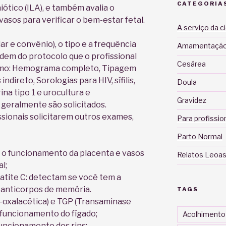
CATEGORIA
iótico (ILA), e também avalia o
asos para verificar o bem-estar fetal.
A serviço da c
ar e convênio), o tipo e a frequência
Amamentaçã
dem do protocolo que o profissional
Cesárea
omo: Hemograma completo, Tipagem
direto, Sorologias para HIV, sífilis,
Doula
na tipo 1 e urocultura e
Gravidez
 geralmente são solicitados.
sionais solicitarem outros exames,
Para profissio
Parto Normal
ia o funcionamento da placenta e vasos
Relatos Leoas
l;
atite C: detectam se você tem a
 anticorpos de memória.
TAGS
oxalacética) e TGP (Transaminase
o funcionamento do fígado;
Acolhimento
funcionamento dos rins;