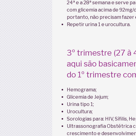
24ª e a 28ª semana e serve pa
com glicemia acima de 92mg/d
portanto, não precisam fazer 
Repetir urina 1 e urocultura.
3º trimestre (27 à
aqui são basicam
do 1º trimestre co
Hemograma;
Glicemia de Jejum;
Urina tipo 1;
Urocultura;
Sorologias para: HIV, Sífilis, 
Ultrassonografia Obstétrica c
crescimento e desenvolvimento