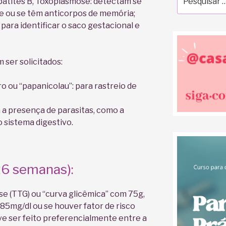
Hepatites B, Toxoplasmose: detectam se
por:
 ou se têm anticorpos de memória;
para identificar o saco gestacional e
 ser solicitados:
o ou “papanicolau”: para rastreio de
a a presença de parasitas, como a
o sistema digestivo.
 26 semanas):
se (TTG) ou “curva glicêmica” com 75g,
 85mg/dl ou se houver fator de risco
ve ser feito preferencialmente entre a