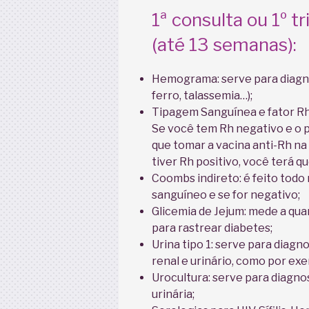
1ª consulta ou 1º 
(até 13 semanas):
Hemograma: serve para diagno
ferro, talassemia…);
Tipagem Sanguínea e fator Rh:
Se você tem Rh negativo e o p
que tomar a vacina anti-Rh na
tiver Rh positivo, você terá 
Coombs indireto: é feito todo 
sanguíneo e se for negativo;
Glicemia de Jejum: mede a qua
para rastrear diabetes;
Urina tipo 1: serve para diag
renal e urinário, como por exe
Urocultura: serve para diagnos
urinária;