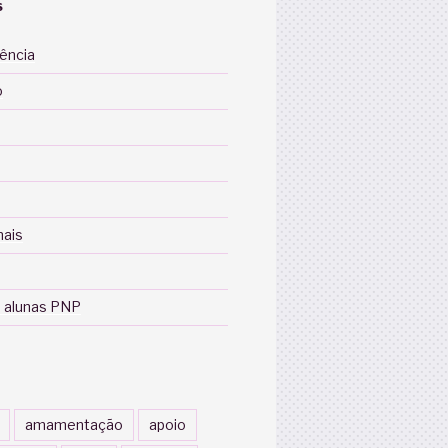
S
iência
o
nais
 alunas PNP
amamentação
apoio