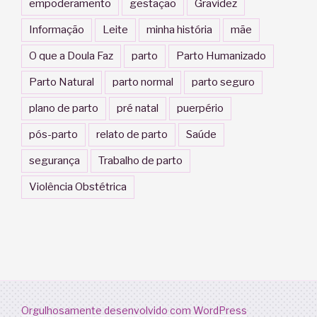
empoderamento
gestação
Gravidez
Informação
Leite
minha história
mãe
O que a Doula Faz
parto
Parto Humanizado
Parto Natural
parto normal
parto seguro
plano de parto
pré natal
puerpério
pós-parto
relato de parto
Saúde
segurança
Trabalho de parto
Violência Obstétrica
Orgulhosamente desenvolvido com WordPress