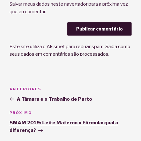
Salvar meus dados neste navegador para a próxima vez
que eu comentar.
Este site utiliza o Akismet para reduzir spam.
Saiba como
seus dados em comentários são processados
.
Navegação
Post
ANTERIORES
de
anterior
A Tâmara e o Trabalho de Parto
Post
Próximo
PRÓXIMO
post
SMAM 2019: Leite Materno x Fórmula: qual a
diferença?