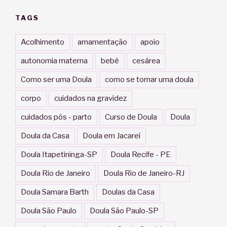
TAGS
Acolhimento
amamentação
apoio
autonomia materna
bebê
cesárea
Como ser uma Doula
como se tornar uma doula
corpo
cuidados na gravidez
cuidados pós - parto
Curso de Doula
Doula
Doula da Casa
Doula em Jacareí
Doula Itapetininga-SP
Doula Recife - PE
Doula Rio de Janeiro
Doula Rio de Janeiro-RJ
Doula Samara Barth
Doulas da Casa
Doula São Paulo
Doula São Paulo-SP