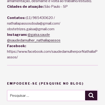
amamentação, desmame e volta ao trabalho/estudo).
Cidades de atuação:
São Paulo - SP
Contatos:
(11) 985430620 /
nathaliapassosdoula@gmail.com/
obstetrizes.gaisa@gmail.com
Instagram:
@gaisa.saude
@saudedamulher_nathaliapassos
Facebook:
https://www.facebook.com/saudedamulherporNathaliaP
assos/
EMPODERE-SE (PESQUISE NO BLOG)
Pesquisar
Pesqu
por: