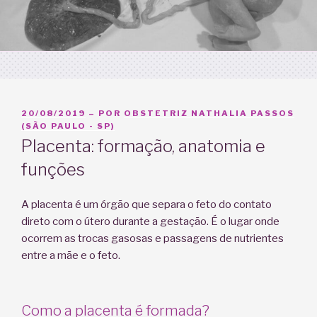
PUBLICADO
20/08/2019
– POR
OBSTETRIZ NATHALIA PASSOS
EM
(SÃO PAULO - SP)
Placenta: formação, anatomia e
funções
A placenta é um órgão que separa o feto do contato
direto com o útero durante a gestação. É o lugar onde
ocorrem as trocas gasosas e passagens de nutrientes
entre a mãe e o feto.
Como a placenta é formada?