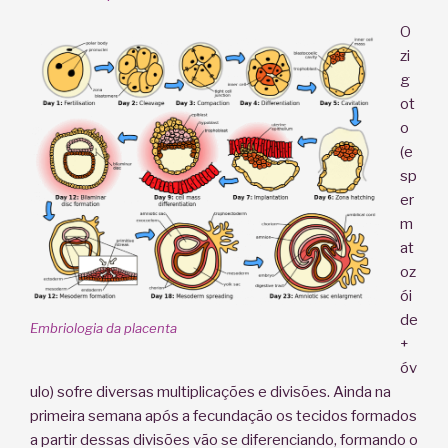
O
zi
g
ot
o
(e
sp
er
m
at
oz
ói
de
Embriologia da placenta
+
óv
ulo) sofre diversas multiplicações e divisões. Ainda na
primeira semana após a fecundação os tecidos formados
a partir dessas divisões vão se diferenciando, formando o