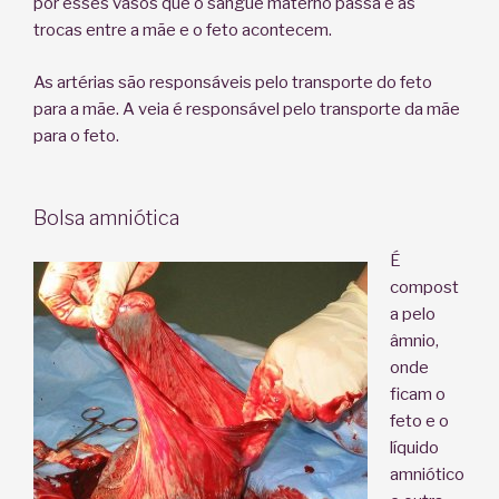
por esses vasos que o sangue materno passa e as
trocas entre a mãe e o feto acontecem.
As artérias são responsáveis pelo transporte do feto
para a mãe. A veia é responsável pelo transporte da mãe
para o feto.
Bolsa amniótica
É
compost
a pelo
âmnio,
onde
ficam o
feto e o
líquido
amniótico