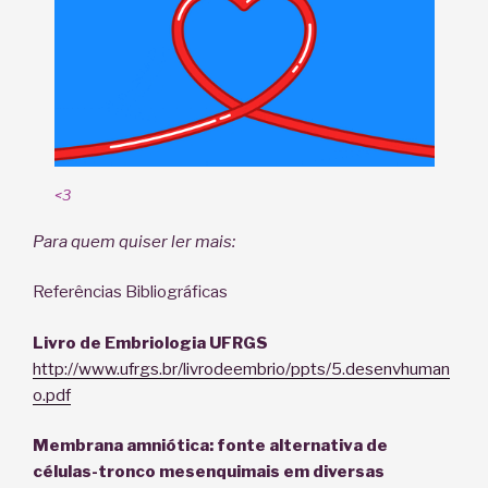
<3
Para quem quiser ler mais:
Referências Bibliográficas
Livro de Embriologia UFRGS
http://www.ufrgs.br/livrodeembrio/ppts/5.desenvhuman
o.pdf
Membrana amniótica: fonte alternativa de
células-tronco mesenquimais em diversas