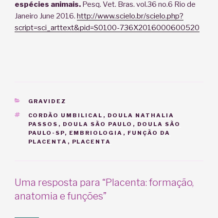
espécies animais.
Pesq. Vet. Bras. vol.36 no.6 Rio de
Janeiro June 2016.
http://www.scielo.br/scielo.php?
script=sci_arttext&pid=S0100-736X2016000600520
CATEGORIAS
GRAVIDEZ
TAGS
CORDÃO UMBILICAL
,
DOULA NATHALIA
PASSOS
,
DOULA SÃO PAULO
,
DOULA SÃO
PAULO-SP
,
EMBRIOLOGIA
,
FUNÇÃO DA
PLACENTA
,
PLACENTA
Uma resposta para “Placenta: formação,
anatomia e funções”