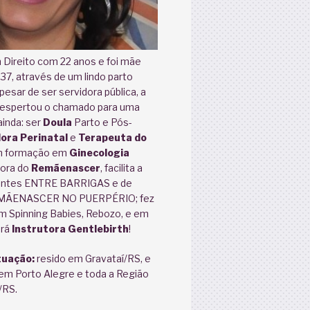
Direito com 22 anos e foi mãe
7, através de um lindo parto
esar de ser servidora pública, a
espertou o chamado para uma
inda: ser
Doula
Parto e Pós-
ora Perinatal
e
Terapeuta do
m formação em
Ginecologia
dora do
Remãenascer
, facilita a
antes ENTRE BARRIGAS e de
EMÃENASCER NO PUERPÉRIO; fez
m Spinning Babies, Rebozo, e em
ará
Instrutora Gentlebirth
!
tuação:
resido em Gravataí/RS, e
m Porto Alegre e toda a Região
/RS.