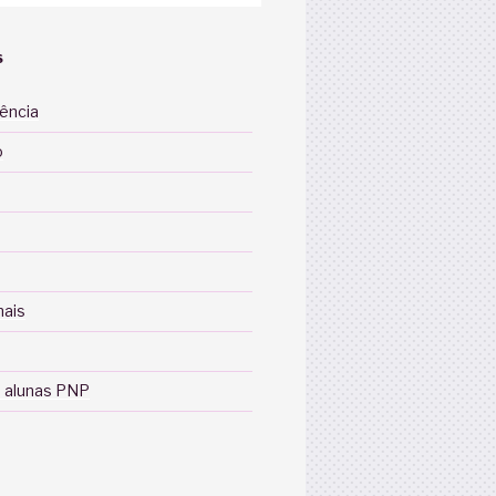
S
iência
o
nais
 alunas PNP