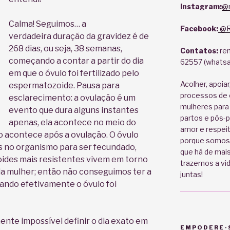
Instagram:
@
Calma! Seguimos… a
Facebook:
@Re
verdadeira duração da gravidez é de
268 dias, ou seja, 38 semanas,
Contatos:
rem
começando a contar a partir do dia
62557 (whatsa
em que o óvulo foi fertilizado pelo
Acolher, apoiar
espermatozoide. Pausa para
processos de
esclarecimento: a ovulação é um
mulheres para
evento que dura alguns instantes
partos e pós-p
apenas, ela acontece no meio do
amor e respeit
o acontece após a ovulação. O óvulo
porque somos 
as no organismo para ser fecundado,
que há de mais
ides mais resistentes vivem em torno
trazemos a vi
 da mulher; então não conseguimos ter a
juntas!
uando efetivamente o óvulo foi
nte impossível definir o dia exato em
EMPODERE-S