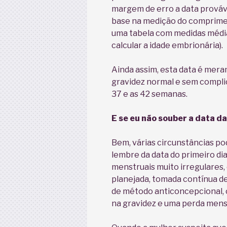
margem de erro a data prováve
base na medição do comprimen
uma tabela com medidas média
calcular a idade embrionária).
Ainda assim, esta data é mer
gravidez normal e sem compli
37 e as 42 semanas.
E se eu não souber a data d
Bem, várias circunstâncias p
lembre da data do primeiro dia
menstruais muito irregulares, 
planejada, tomada contínua de
de método anticoncepcional, 
na gravidez e uma perda mens