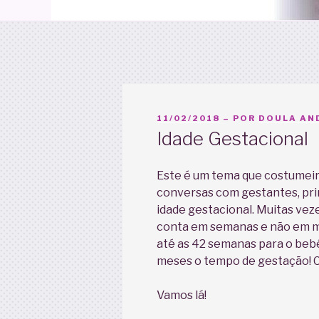
PUBLICADO
11/02/2018
– POR
DOULA AND
EM
Idade Gestacional
Este é um tema que costumeir
conversas com gestantes, pri
idade gestacional. Muitas vez
conta em semanas e não em me
até as 42 semanas para o beb
meses o tempo de gestação! 
Vamos lá!