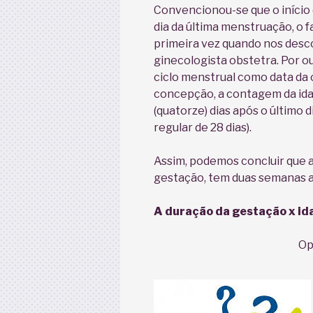
Convencionou-se que o início 
dia da última menstruação, o 
primeira vez quando nos des
ginecologista obstetra. Por o
ciclo menstrual como data da 
concepção, a contagem da ida
(quatorze) dias após o último 
regular de 28 dias).
Assim, podemos concluir que a
gestação, tem duas semanas a 
A duração da gestação x id
Opa! Quer dizer q