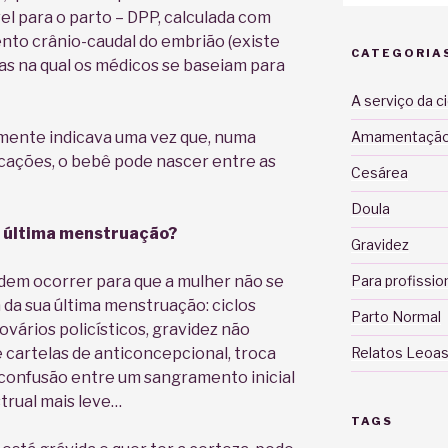
l para o parto – DPP, calculada com
to crânio-caudal do embrião (existe
CATEGORIA
s na qual os médicos se baseiam para
A serviço da c
amente indicava uma vez que, numa
Amamentaçã
cações, o bebê pode nascer entre as
Cesárea
Doula
a última menstruação?
Gravidez
odem ocorrer para que a mulher não se
Para profissio
 da sua última menstruação: ciclos
Parto Normal
ovários policísticos, gravidez não
 cartelas de anticoncepcional, troca
Relatos Leoas
confusão entre um sangramento inicial
trual mais leve…
TAGS