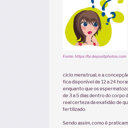
Fonte: https://br.depositphotos.com
ciclo menstrual, e a concepçã
fica disponível de 12 a 24 hor
enquanto que os espermatozo
de 3 a 5 dias dentro do corpo
real certeza da exatidão de q
fertilizado.
Sendo assim, como é praticame