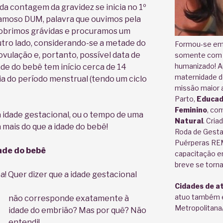
da contagem da gravidez se inicia no 1º
famoso DUM, palavra que ouvimos pela
cobrimos grávidas e procuramos um
utro lado, considerando-se a metade do
Formou-se em 
ovulação e, portanto, possível data de
somente com 3
humanizado! Ap
de do bebê tem início cerca de 14
maternidade d
dia do período menstrual (tendo um ciclo
missão maior a
Parto,
Educad
Feminino
, co
 idade gestacional, ou o tempo de uma
Natural
. Cria
mais do que a idade do bebê!
Roda de Gest
Puérperas R
ade do bebê
capacitação e
breve se torn
ue a idade gestacional
Cidades de a
atuo também e
não corresponde exatamente à
Metropolitana
idade do embrião? Mas por quê? Não
entendi!