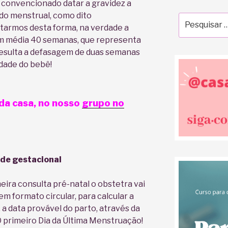
u convencionado datar a gravidez a
íodo menstrual, como dito
Pesquisar
tarmos desta forma, na verdade a
por:
 em média 40 semanas, que representa
resulta a defasagem de duas semanas
idade do bebê!
da casa, no nosso
grupo no
ade gestacional
ira consulta pré-natal o obstetra vai
em formato circular, para calcular a
, a data provável do parto, através da
primeiro Dia da Última Menstruação!