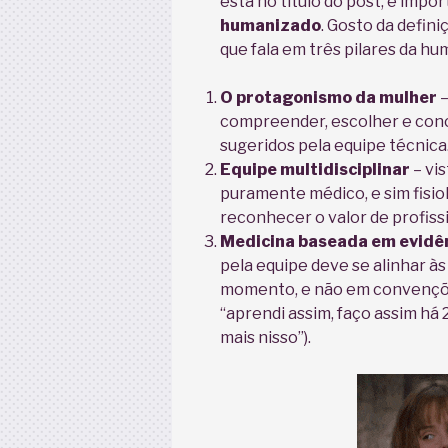
está no título do post, é impo
humanizado
. Gosto da defin
que fala em três pilares da hu
O
protagonismo da mulher
–
compreender, escolher e con
sugeridos pela equipe técnica
Equipe
multidisciplinar
– vi
puramente médico, e sim fisiol
reconhecer o valor de profiss
Medicina baseada em evidê
pela equipe deve se alinhar à
momento, e não em convençõe
“aprendi assim, faço assim há 
mais nisso”).