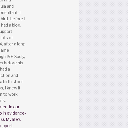
ula and
nsultant. I
h birth before I
 had a blog,
support
lots of
4, after a long
ecame
gh IVF. Sadly,
ys before his
 had a
uction and
a birth stool.
s, I knew it
n to work
ms.
men, in our
o in evidence-
). My life's
support