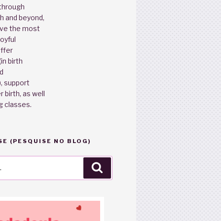
through
th and beyond,
ave the most
oyful
ffer
in birth
d
, support
 birth, as well
g classes.
E (PESQUISE NO BLOG)
Pesquisar