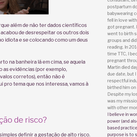
postpartum do
babywearing co
fell in love wit
rque além de não ter dados científicos
got pregnant. I
 acabou de desrespeitar os outros dois
went to birth 
mo idiota e se colocando como um deus
groups and did 
reading. In 201
time TTC, I b
pregnant throu
arto na banheira lá em cima, se aquela
Martin died da
 as evidências (por exemplo,
due date, but I
alos corretos), então não é
respectful ind
i pro tema que nos interessa, vamos à
birthed him on 
Despite my los
was my missio
with other mo
I believe in wo
ção de risco?
power (and als
based practices
simples definir a gestação de alto risco.
purpose is to 