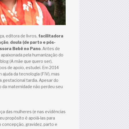
a, editora de livros,
facilitadora
ação
,
doula (de parto e pós-
ssora Bebê no Pano
. Antes de
a apaixonada pela humanização do
 blog (A mãe que quero ser),
pos de apoio, estudei. Em 2014
 ajuda da tecnologia (FIV), mas
a gestacional tardia. Apesar do
so da maternidade não perdeu seu
rça das mulheres (e nas evidências
meu propósito é apoiá-las para
o concepção, gravidez, parto e