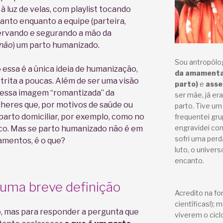
à luz de velas, com playlist tocando
nto enquanto a equipe (parteira,
servando e segurando a mão da
 não
) um parto humanizado.
Sou antropólog
 essa é a única ideia de humanização,
da amament
rita a poucas. Além de ser uma visão
parto)
e
asse
a, essa imagem “romantizada” da
ser mãe, já er
heres que, por motivos de saúde ou
parto. Tive um
arto domiciliar, por exemplo, como no
frequentei gru
engravidei com
sco. Mas se parto humanizado não é em
sofri uma perd
amentos, é o que?
luto, o univer
encanto.
 uma breve definição
Acredito na fo
científicas!); 
, mas para responder a pergunta que
viverem o cicl