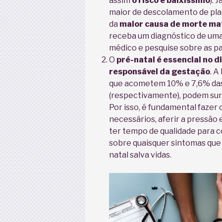
assim
o risco é baixíssimo
). 
maior de descolamento de pla
da
maior causa de morte mat
receba um diagnóstico de uma
médico e pesquise sobre as pa
O
pré-natal é essencial no
responsável da gestação
. A
que acometem 10% e 7,6% das 
(respectivamente), podem su
Por isso, é fundamental fazer
necessários, aferir a pressão 
ter tempo de qualidade para c
sobre quaisquer sintomas qu
natal salva vidas.