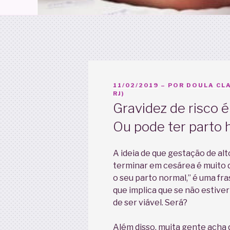
PUBLICADO
11/02/2019
– POR
DOULA CLA
EM
RJ)
Gravidez de risco 
Ou pode ter parto
A ideia de que gestação de alto
terminar em cesárea é muito d
o seu parto normal,” é uma f
que implica que se não estiver
de ser viável. Será?
Além disso, muita gente acha