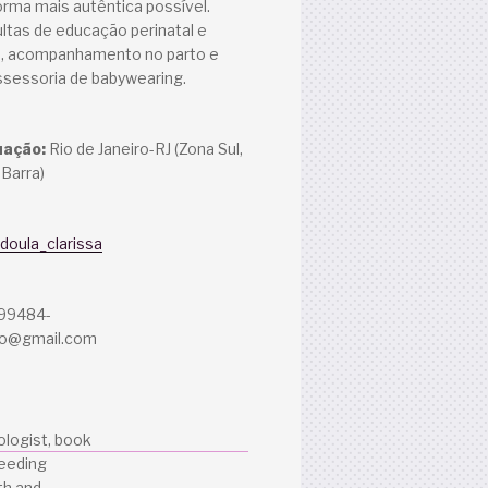
orma mais autêntica possível.
ltas de educação perinatal e
 acompanhamento no parto e
ssessoria de babywearing.
uação:
Rio de Janeiro-RJ (Zona Sul,
 Barra)
doula_clarissa
 99484-
a.o@gmail.com
ologist, book
feeding
th and