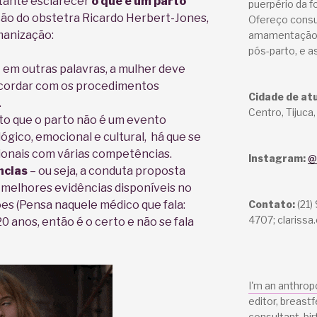
rtante esclarecer
o que é um parto
puerpério da f
ição do obstetra Ricardo Herbert-Jones,
Ofereço consu
manização:
amamentação,
pós-parto, e a
 em outras palavras, a mulher deve
cordar com os procedimentos
Cidade de at
.
Centro, Tijuca,
sto que o parto não é um evento
ógico, emocional e cultural, há que se
ionais com várias competências.
Instagram:
@
ncias
– ou seja, a conduta proposta
s melhores evidências disponíveis no
s (Pensa naquele médico que fala:
Contato:
(21)
4707; clariss
20 anos, então é o certo e não se fala
I'm an anthrop
editor, breast
consultant, bir