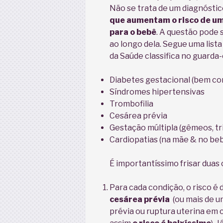
Não se trata de um diagnóstic
que aumentam o risco de um
para o bebê
. A questão pode 
ao longo dela. Segue uma list
da Saúde classifica no guarda-
Diabetes gestacional (bem co
Síndromes hipertensivas
Trombofilia
Cesárea prévia
Gestação múltipla (gêmeos, tr
Cardiopatias (na mãe & no be
É importantíssimo frisar duas 
Para cada condição, o risco é
cesárea prévia
(ou mais de u
prévia ou ruptura uterina em