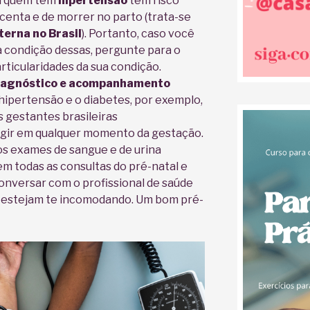
Já quem tem
hipertensão
tem risco
centa e de morrer no parto (trata-se
erna no Brasil
). Portanto, caso você
 condição dessas, pergunte para o
rticularidades da sua condição.
 diagnóstico e acompanhamento
 hipertensão e o diabetes, por exemplo,
gestantes brasileiras
rgir em qualquer momento da gestação.
 os exames de sangue e de urina
em todas as consultas do pré-natal e
onversar com o profissional de saúde
e estejam te incomodando. Um bom pré-