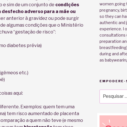
women going 
o e sim de um conjunto de
condições
pregnancy, bir
 desfecho adverso para a mãe ou
so they can h
ser anterior à gravidez ou pode surgir
authentic and j
a de algumas condições que o Ministério
experience. I o
chuva “gestação de risco”:
consultations (
preparation an
mo diabetes prévia)
breastfeeding)
during and after
as babywearin
igêmeos etc.)
bê)
EMPODERE-S
Pesquisar
coisas aqui:
por:
 diferente. Exemplos: quem tem uma
ma) tem risco aumentado de placenta
 comparação a quem não teve (e mesmo