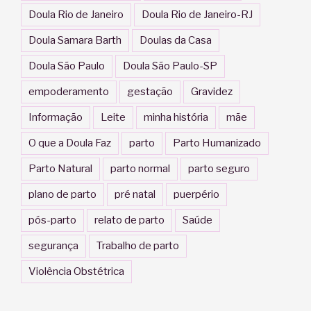
Doula Rio de Janeiro
Doula Rio de Janeiro-RJ
Doula Samara Barth
Doulas da Casa
Doula São Paulo
Doula São Paulo-SP
empoderamento
gestação
Gravidez
Informação
Leite
minha história
mãe
O que a Doula Faz
parto
Parto Humanizado
Parto Natural
parto normal
parto seguro
plano de parto
pré natal
puerpério
pós-parto
relato de parto
Saúde
segurança
Trabalho de parto
Violência Obstétrica