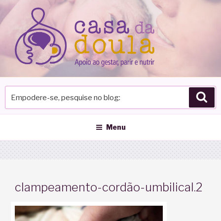
Pular
para
o
conteúdo
Empodere-
Pes
se,
pesquise
no
Menu
blog
clampeamento-cordão-umbilical.2