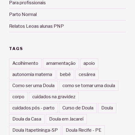
Para profissionais
Parto Normal
Relatos Leoas alunas PNP
TAGS
Acolhimento
amamentação
apoio
autonomia materna
bebê
cesárea
Como ser uma Doula
como se tornar uma doula
corpo
cuidados na gravidez
cuidados pós - parto
Curso de Doula
Doula
Doula da Casa
Doula em Jacareí
Doula Itapetininga-SP
Doula Recife - PE