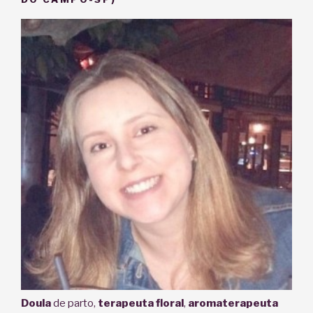
Doula
de parto,
terapeuta floral
,
aromaterapeuta