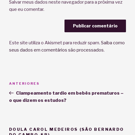
Salvar meus dados neste navegador para a próxima vez
que eu comentar.
Este site utiliza o Akismet para reduzir spam.
Saiba como
seus dados em comentários são processados
.
Navegação
Post
ANTERIORES
de
anterior
Clampeamento tardio em bebês prematuros –
Post
o que dizem os estudos?
DOULA CAROL MEDEIROS (SÃO BERNARDO
DO CAMPO-SP)