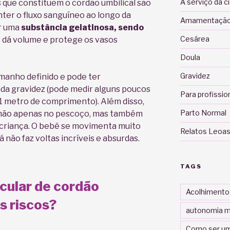
A serviço da c
s que constituem o cordão umbilical são
nter o fluxo sanguíneo ao longo da
Amamentaçã
or uma
substância gelatinosa, sendo
Cesárea
 dá volume e protege os vasos
Doula
Gravidez
manho definido e pode ter
a gravidez (pode medir alguns poucos
Para profissio
1 metro de comprimento). Além disso,
Parto Normal
s, não apenas no pescoço, mas também
 criança. O bebê se movimenta muito
Relatos Leoas
 não faz voltas incríveis e absurdas.
TAGS
rcular de cordão
Acolhimento
os riscos?
autonomia m
Como ser um