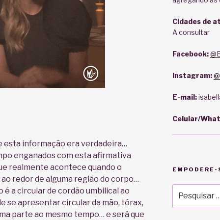
Cidades de a
A consultar
Facebook:
@B
Instagram:
@
E-mail:
isabel
Celular/Wha
 esta informação era verdadeira…
mpo enganados com esta afirmativa
ue realmente acontece quando o
EMPODERE-S
 ao redor de alguma região do corpo…
Pesquisar
é a circular de cordão umbilical ao
por:
e se apresentar circular da mão, tórax,
 uma parte ao mesmo tempo… e será que