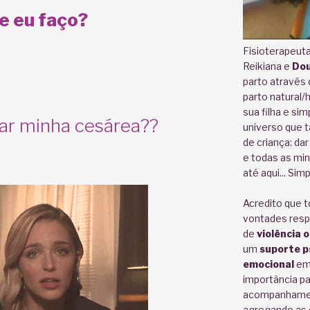
e eu faço?
Fisioterapeut
Reikiana e
Dou
parto através
parto natural
sua filha e si
ar minha cesárea??
universo que 
de criança: dar
e todas as m
até aqui... Si
Acredito que 
vontades res
de
violência 
um
suporte ps
emocional
em
importância par
acompanhament
agregando as 