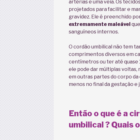
artérias e uma veia. Os tecido
projetados para facilitar e ma
gravidez. Ele é preenchido p
extremamente maleável
que
sanguíneos internos.
O cordão umbilical não tem ta
comprimentos diversos em cad
centímetros ou ter até quase 
ele pode dar múltiplas volta
em outras partes do corpo da
menos no final da gestação e já
Então o que é a ci
umbilical ? Quais 