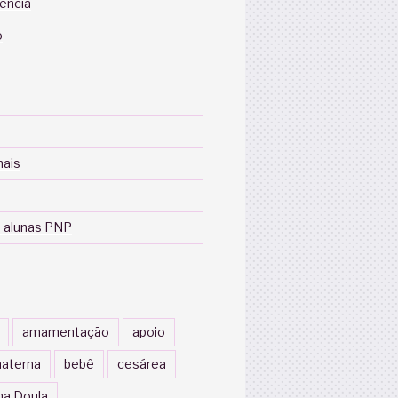
iência
o
nais
 alunas PNP
amamentação
apoio
aterna
bebê
cesárea
a Doula