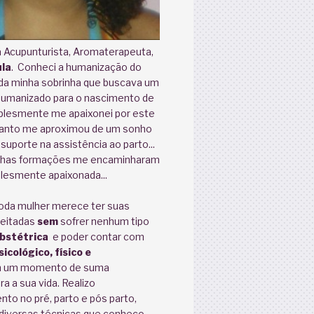
a Acupunturista, Aromaterapeuta,
la
. Conheci a humanização do
 da minha sobrinha que buscava um
/humanizado para o nascimento de
mplesmente me apaixonei por este
tanto me aproximou de um sonho
 suporte na assistência ao parto...
inhas formações me encaminharam
mplesmente apaixonada...
toda mulher merece ter suas
peitadas
sem
sofrer nenhum tipo
obstétrica
e poder contar com
icológico, físico e
 um momento de suma
a a sua vida. Realizo
o no pré, parto e pós parto,
diversas técnicas que conheço.