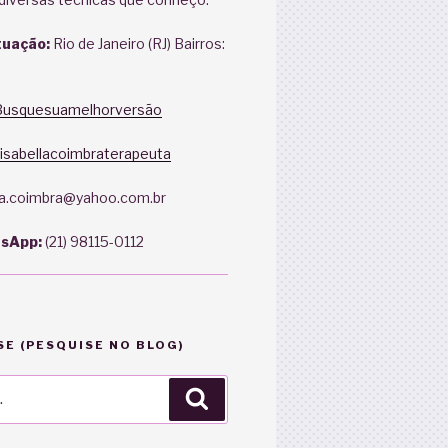
tuação:
Rio de Janeiro (RJ) Bairros:
usquesuamelhorversão
isabellacoimbraterapeuta
la.coimbra@yahoo.com.br
tsApp:
(21) 98115-0112
E (PESQUISE NO BLOG)
Pesquisar