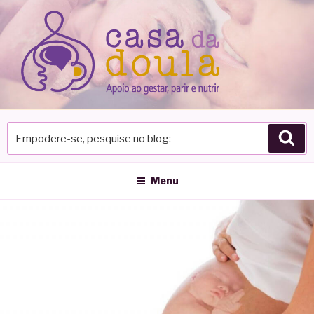
Pular
para
o
conteúdo
Empodere-
Pes
se,
pesquise
no
Menu
blog