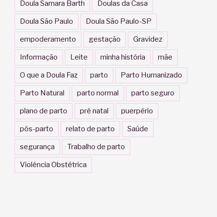
Doula Samara Barth
Doulas da Casa
Doula São Paulo
Doula São Paulo-SP
empoderamento
gestação
Gravidez
Informação
Leite
minha história
mãe
O que a Doula Faz
parto
Parto Humanizado
Parto Natural
parto normal
parto seguro
plano de parto
pré natal
puerpério
pós-parto
relato de parto
Saúde
segurança
Trabalho de parto
Violência Obstétrica