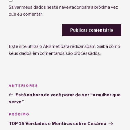
Salvar meus dados neste navegador para a próxima vez
que eu comentar.
Este site utiliza o Akismet para reduzir spam.
Saiba como
seus dados em comentários são processados
.
Navegação
Post
ANTERIORES
de
anterior
Está na hora de você parar de ser “a mulher que
Post
serve”
Próximo
PRÓXIMO
post
TOP 15 Verdades e Mentiras sobre Cesárea