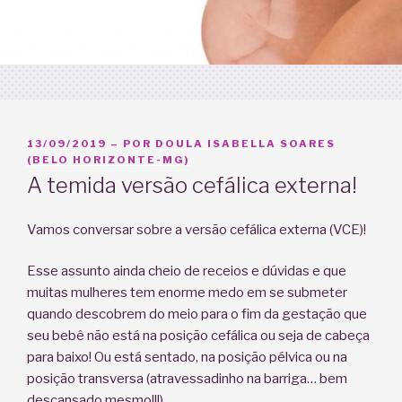
PUBLICADO
13/09/2019
– POR
DOULA ISABELLA SOARES
EM
(BELO HORIZONTE-MG)
A temida versão cefálica externa!
Vamos conversar sobre a versão cefálica externa (VCE)!
Esse assunto ainda cheio de receios e dúvidas e que
muitas mulheres tem enorme medo em se submeter
quando descobrem do meio para o fim da gestação que
seu bebê não está na posição cefálica ou seja de cabeça
para baixo! Ou está sentado, na posição pélvica ou na
posição transversa (atravessadinho na barriga… bem
descansado mesmo!!!)