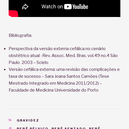
Bibliografia:
Perspectiva da versão externa cefálica no cenário
obstétrico atual -Rev. Assoc. Med. Bras. vol.49 no.4 São
Paulo 2003 – Scielo
Versão cefálica externa: uma revisão das complicações e
taxa de sucesso – Sara Joana Santos Camões (Tese
Mestrado Integrado em Medicina 2011/2012) –
Faculdade de Medicina Universidade do Porto
CATEGORIAS
GRAVIDEZ
TAGS
BEBÊ PÉLVICO
,
BEBÊ SENTADO
,
BEBÊ