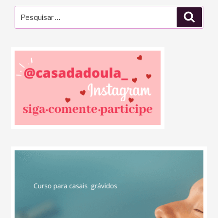
Pesquisar
Pesqu
por: