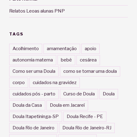
Relatos Leoas alunas PNP
TAGS
Acolhimento
amamentação
apoio
autonomia materna
bebê
cesárea
Como ser uma Doula
como se tornar uma doula
corpo
cuidados na gravidez
cuidados pós - parto
Curso de Doula
Doula
Doula da Casa
Doula em Jacareí
Doula Itapetininga-SP
Doula Recife - PE
Doula Rio de Janeiro
Doula Rio de Janeiro-RJ