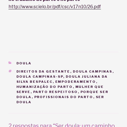
http://www.scielo.br/pdf/csc/v17n10/26.pdf
CATEGORIAS
DOULA
TAGS
DIREITOS DA GESTANTE
,
DOULA CAMPINAS
,
DOULA CAMPINAS-SP
,
DOULA JULIANA DA
SILVA BESPALEC
,
EMPODERAMENTO
,
HUMANIZAÇÃO DO PARTO
,
MULHER QUE
SERVE
,
PARTO RESPEITOSO
,
PORQUE SER
DOULA
,
PROFISSIONAIS DO PARTO
,
SER
DOULA
2 respostas para “Ser doula: um caminho