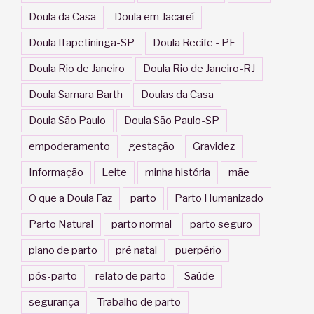
Doula da Casa
Doula em Jacareí
Doula Itapetininga-SP
Doula Recife - PE
Doula Rio de Janeiro
Doula Rio de Janeiro-RJ
Doula Samara Barth
Doulas da Casa
Doula São Paulo
Doula São Paulo-SP
empoderamento
gestação
Gravidez
Informação
Leite
minha história
mãe
O que a Doula Faz
parto
Parto Humanizado
Parto Natural
parto normal
parto seguro
plano de parto
pré natal
puerpério
pós-parto
relato de parto
Saúde
segurança
Trabalho de parto