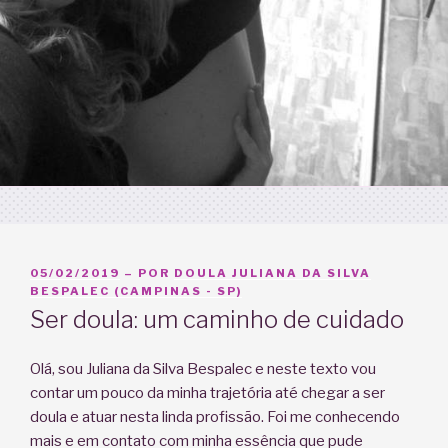
PUBLICADO
05/02/2019
– POR
DOULA JULIANA DA SILVA
EM
BESPALEC (CAMPINAS - SP)
Ser doula: um caminho de cuidado
Olá, sou Juliana da Silva Bespalec e neste texto vou
contar um pouco da minha trajetória até chegar a ser
doula e atuar nesta linda profissão. Foi me conhecendo
mais e em contato com minha essência que pude