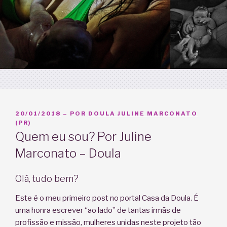
PUBLICADO
20/01/2018
– POR
DOULA JULINE MARCONATO
EM
(PR)
Quem eu sou? Por Juline
Marconato – Doula
Olá, tudo bem?
Este é o meu primeiro post no portal Casa da Doula. É
uma honra escrever “ao lado” de tantas irmãs de
profissão e missão, mulheres unidas neste projeto tão