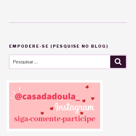
EMPODERE-SE (PESQUISE NO BLOG)
Pesquisar
Pesqu
por: