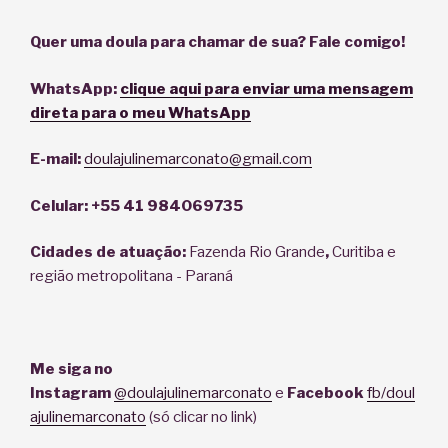
Quer uma doula para chamar de sua? Fale comigo!
WhatsA
pp:
clique aqui para enviar uma mensagem
direta para o meu WhatsApp
E-mail:
doulajulinemarconato@gmail.com
Celular: +55 41 984069735
Cidades de atuação:
Fazenda Rio Grande
,
Curitiba e
região metropolitana - Paraná
Me siga no
Instagram
@doulajulinemarconato
e
Facebook
fb/doul
ajulinemarconato
(só clicar no link)