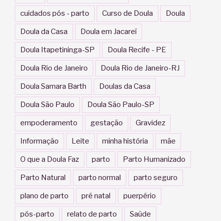
cuidados pós - parto
Curso de Doula
Doula
Doula da Casa
Doula em Jacareí
Doula Itapetininga-SP
Doula Recife - PE
Doula Rio de Janeiro
Doula Rio de Janeiro-RJ
Doula Samara Barth
Doulas da Casa
Doula São Paulo
Doula São Paulo-SP
empoderamento
gestação
Gravidez
Informação
Leite
minha história
mãe
O que a Doula Faz
parto
Parto Humanizado
Parto Natural
parto normal
parto seguro
plano de parto
pré natal
puerpério
pós-parto
relato de parto
Saúde