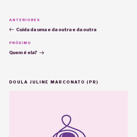
Navegação
Post
ANTERIORES
de
anterior
Cuida da uma e da outra e da outra
Post
Próximo
PRÓXIMO
post
Quem é ela?
DOULA JULINE MARCONATO (PR)