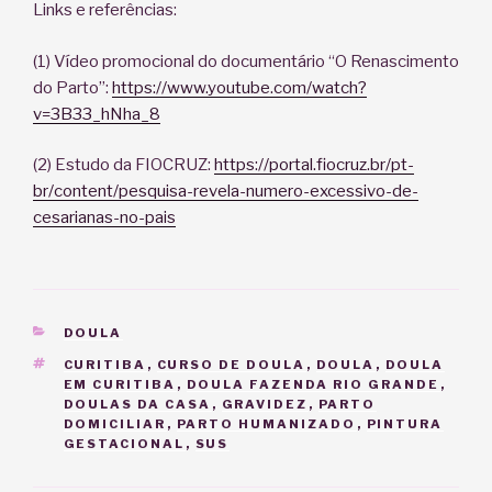
Links e referências:
(1) Vídeo promocional do documentário “O Renascimento
do Parto”:
https://www.youtube.com/watch?
v=3B33_hNha_8
(2) Estudo da FIOCRUZ:
https://portal.fiocruz.br/pt-
br/content/pesquisa-revela-numero-excessivo-de-
cesarianas-no-pais
CATEGORIAS
DOULA
TAGS
CURITIBA
,
CURSO DE DOULA
,
DOULA
,
DOULA
EM CURITIBA
,
DOULA FAZENDA RIO GRANDE
,
DOULAS DA CASA
,
GRAVIDEZ
,
PARTO
DOMICILIAR
,
PARTO HUMANIZADO
,
PINTURA
GESTACIONAL
,
SUS