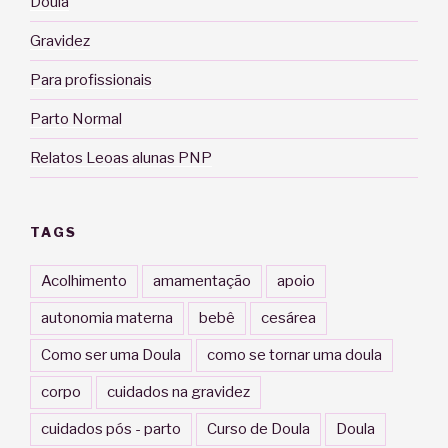
Doula
Gravidez
Para profissionais
Parto Normal
Relatos Leoas alunas PNP
TAGS
Acolhimento
amamentação
apoio
autonomia materna
bebê
cesárea
Como ser uma Doula
como se tornar uma doula
corpo
cuidados na gravidez
cuidados pós - parto
Curso de Doula
Doula