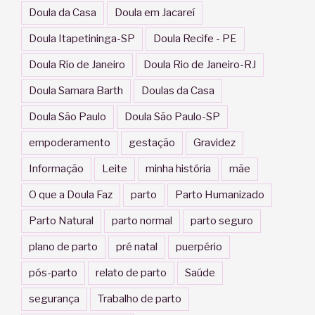
Doula da Casa
Doula em Jacareí
Doula Itapetininga-SP
Doula Recife - PE
Doula Rio de Janeiro
Doula Rio de Janeiro-RJ
Doula Samara Barth
Doulas da Casa
Doula São Paulo
Doula São Paulo-SP
empoderamento
gestação
Gravidez
Informação
Leite
minha história
mãe
O que a Doula Faz
parto
Parto Humanizado
Parto Natural
parto normal
parto seguro
plano de parto
pré natal
puerpério
pós-parto
relato de parto
Saúde
segurança
Trabalho de parto