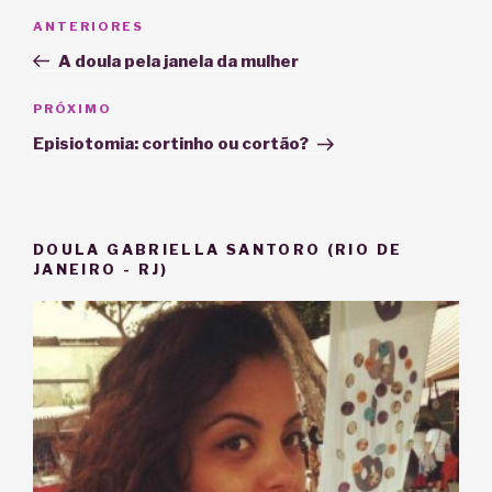
Navegação
Post
ANTERIORES
de
anterior
A doula pela janela da mulher
Post
Próximo
PRÓXIMO
post
Episiotomia: cortinho ou cortão?
DOULA GABRIELLA SANTORO (RIO DE
JANEIRO - RJ)