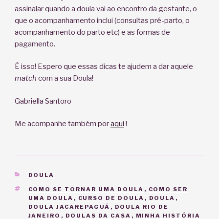
assinalar quando a doula vai ao encontro da gestante, o
que o acompanhamento inclui (consultas pré-parto, o
acompanhamento do parto etc) e as formas de
pagamento.
É isso! Espero que essas dicas te ajudem a dar aquele
match
com a sua Doula!
Gabriella Santoro
Me acompanhe também por
aqui
!
CATEGORIAS
DOULA
TAGS
COMO SE TORNAR UMA DOULA
,
COMO SER
UMA DOULA
,
CURSO DE DOULA
,
DOULA
,
DOULA JACAREPAGUÁ
,
DOULA RIO DE
JANEIRO
,
DOULAS DA CASA
,
MINHA HISTÓRIA