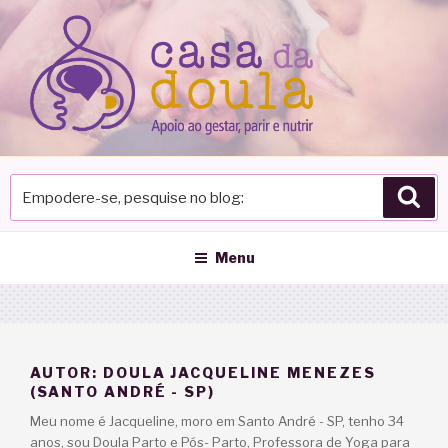
Pular
para
o
conteúdo
Empodere-
Pes
se,
pesquise
no
Menu
blog
AUTOR:
DOULA JACQUELINE MENEZES
(SANTO ANDRÉ - SP)
Meu nome é Jacqueline, moro em Santo André - SP, tenho 34
anos, sou Doula Parto e Pós- Parto, Professora de Yoga para