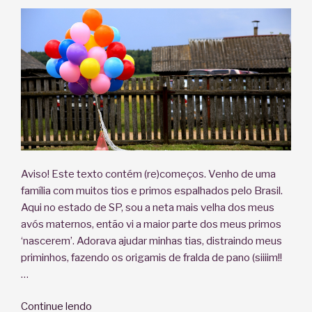
possível?”
Aviso! Este texto contém (re)começos. Venho de uma
família com muitos tios e primos espalhados pelo Brasil.
Aqui no estado de SP, sou a neta mais velha dos meus
avós maternos, então vi a maior parte dos meus primos
‘nascerem’. Adorava ajudar minhas tias, distraindo meus
priminhos, fazendo os origamis de fralda de pano (siiiim!!
…
“A
Continue lendo