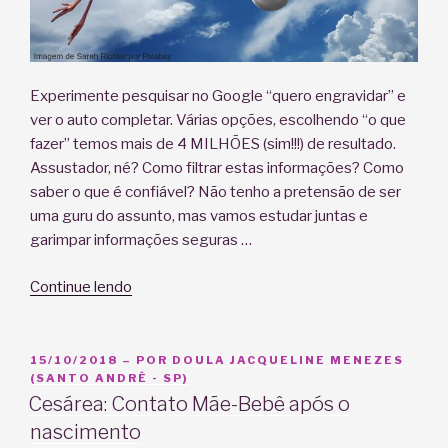
Experimente pesquisar no Google “quero engravidar” e
ver o auto completar. Várias opções, escolhendo “o que
fazer” temos mais de 4 MILHÕES (sim!!!) de resultado.
Assustador, né? Como filtrar estas informações? Como
saber o que é confiável? Não tenho a pretensão de ser
uma guru do assunto, mas vamos estudar juntas e
garimpar informações seguras …
“Quero
Continue lendo
engravidar,
e
agora?”
PUBLICADO
15/10/2018
– POR
DOULA JACQUELINE MENEZES
EM
(SANTO ANDRÉ - SP)
Cesárea: Contato Mãe-Bebê após o
nascimento