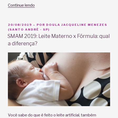
“Depressão
Continue lendo
e
gestação”
PUBLICADO
20/08/2019
– POR
DOULA JACQUELINE MENEZES
EM
(SANTO ANDRÉ - SP)
SMAM 2019: Leite Materno x Fórmula: qual
a diferença?
Você sabe do que é feito o leite artificial, também