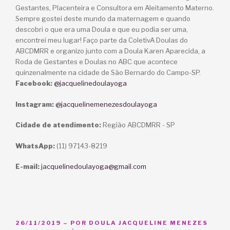
Gestantes, Placenteira e Consultora em Aleitamento Materno.
Sempre gostei deste mundo da maternagem e quando
descobri o que era uma Doula e que eu podia ser uma,
encontrei meu lugar! Faço parte da ColetivA Doulas do
ABCDMRR e organizo junto com a Doula Karen Aparecida, a
Roda de Gestantes e Doulas no ABC que acontece
quinzenalmente na cidade de São Bernardo do Campo-SP.
Facebook:
@jacquelinedoulayoga
Instagram:
@jacquelinemenezesdoulayoga
Cidade de atendimento:
Região ABCDMRR - SP
WhatsApp:
(11) 97143-8219
E-mail:
jacquelinedoulayoga@gmail.com
PUBLICADO
26/11/2019
– POR
DOULA JACQUELINE MENEZES