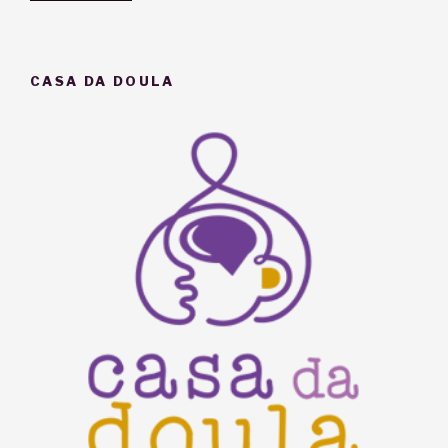
Incrível
Biografia
da
CASA DA DOULA
Doula
(até
aqui…)”