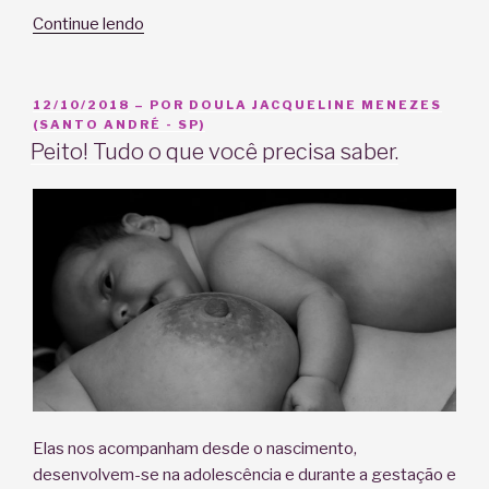
“Cesárea:
Continue lendo
Contato
Mãe-
Bebê
PUBLICADO
12/10/2018
– POR
DOULA JACQUELINE MENEZES
EM
(SANTO ANDRÉ - SP)
após
Peito! Tudo o que você precisa saber.
o
nascimento”
Elas nos acompanham desde o nascimento,
desenvolvem-se na adolescência e durante a gestação e