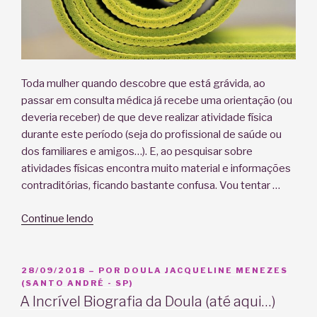
Toda mulher quando descobre que está grávida, ao
passar em consulta médica já recebe uma orientação (ou
deveria receber) de que deve realizar atividade física
durante este período (seja do profissional de saúde ou
dos familiares e amigos…). E, ao pesquisar sobre
atividades físicas encontra muito material e informações
contraditórias, ficando bastante confusa. Vou tentar …
“Prática
Continue lendo
de
Yoga
na
PUBLICADO
28/09/2018
– POR
DOULA JACQUELINE MENEZES
EM
(SANTO ANDRÉ - SP)
Gestação:
A Incrível Biografia da Doula (até aqui…)
é