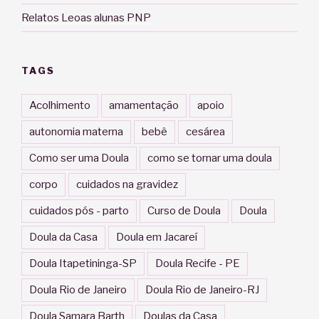
Relatos Leoas alunas PNP
TAGS
Acolhimento
amamentação
apoio
autonomia materna
bebê
cesárea
Como ser uma Doula
como se tornar uma doula
corpo
cuidados na gravidez
cuidados pós - parto
Curso de Doula
Doula
Doula da Casa
Doula em Jacareí
Doula Itapetininga-SP
Doula Recife - PE
Doula Rio de Janeiro
Doula Rio de Janeiro-RJ
Doula Samara Barth
Doulas da Casa