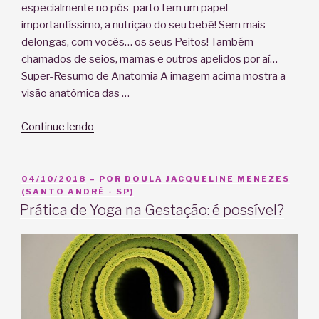
especialmente no pós-parto tem um papel
importantíssimo, a nutrição do seu bebê! Sem mais
delongas, com vocês… os seus Peitos! Também
chamados de seios, mamas e outros apelidos por aí…
Super-Resumo de Anatomia A imagem acima mostra a
visão anatômica das …
“Peito!
Continue lendo
Tudo
o
que
PUBLICADO
04/10/2018
– POR
DOULA JACQUELINE MENEZES
EM
(SANTO ANDRÉ - SP)
você
Prática de Yoga na Gestação: é possível?
precisa
saber.”