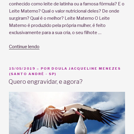
conhecido como leite de latinha ou a famosa fórmula? E o
Leite Materno? Qual o valor nutricional deles? De onde
surgiram? Qual é o melhor? Leite Materno O Leite
Materno é produzido pela própria mulher, é feito
exclusivamente para a sua cria, o seu filhote …
“SMAM
Continue lendo
2019:
Leite
Materno
PUBLICADO
15/05/2019
– POR
DOULA JACQUELINE MENEZES
EM
(SANTO ANDRÉ - SP)
x
Quero engravidar, e agora?
Fórmula:
qual
a
diferença?”