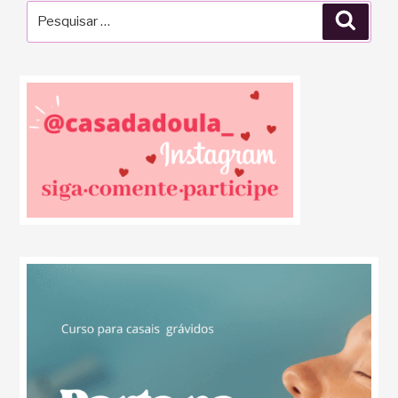
Pesquisar
Pesqu
por: