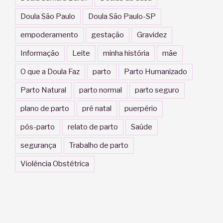
Doula São Paulo
Doula São Paulo-SP
empoderamento
gestação
Gravidez
Informação
Leite
minha história
mãe
O que a Doula Faz
parto
Parto Humanizado
Parto Natural
parto normal
parto seguro
plano de parto
pré natal
puerpério
pós-parto
relato de parto
Saúde
segurança
Trabalho de parto
Violência Obstétrica