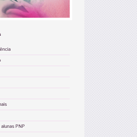
S
iência
o
nais
 alunas PNP