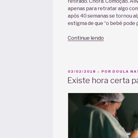
retirado. Chora. Comoção. Alí
apenas para retratar algo co
após 40 semanas se tornou al
estigma de que “o bebê pode 
“Completei
Continue lendo
40
semanas
e
nem
PUBLICADO
02/02/2018
– POR
DOULA NAT
sinal!
EM
Existe hora certa p
O
bebê
pode
‘passar
do
tempo’?”