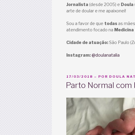
Jornalista
(desde 2005) e
Doula
arte de doular e me apaixonei!
Sou a favor de que
todas
as mães 
atendimento focado na
Medicina
Cidade de atuação:
São Paulo (Z
Instagram:
@doulanatalia
PUBLICADO
17/03/2018
– POR
DOULA NAT
EM
Parto Normal com 