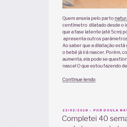
Quem anseia pelo parto
natur
centímetro dilatado desde o i
que a fase latente (até 5cm) po
apresenta outros parâmetro
Ao saber que a dilatação está
o bebê já irá nascer. Porém, 
aumenta, ela pode se questio
nasce! O que estou fazendo de
“Cheguei
Continue lendo
aos
10cm,
mas
o
PUBLICADO
22/02/2018
– POR
DOULA NAT
bebê
EM
Completei 40 sema
não
nasce!”