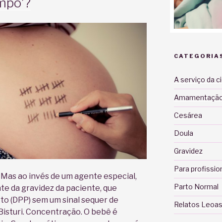
mpo’?
CATEGORIA
A serviço da c
Amamentaçã
Cesárea
Doula
Gravidez
Para profissio
. Mas ao invés de um agente especial,
Parto Normal
te da gravidez da paciente, que
to (DPP) sem um sinal sequer de
Relatos Leoas
 Bisturi. Concentração. O bebê é