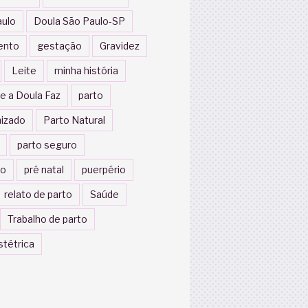
aulo
Doula São Paulo-SP
ento
gestação
Gravidez
Leite
minha história
e a Doula Faz
parto
izado
Parto Natural
parto seguro
to
pré natal
puerpério
relato de parto
Saúde
Trabalho de parto
stétrica