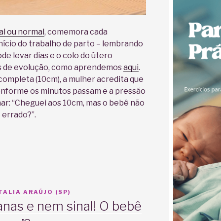
al ou normal
, comemora cada
nício do trabalho de parto – lembrando
de levar dias e o colo do útero
s de evolução, como aprendemos
aqui
.
 completa (10cm), a mulher acredita que
conforme os minutos passam e a pressão
nar: “Cheguei aos 10cm, mas o bebê não
 errado?”.
ALIA ARAÚJO (SP)
nas e nem sinal! O bebê