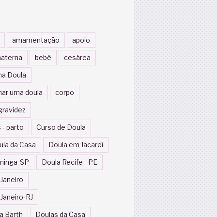
amamentação
apoio
aterna
bebê
cesárea
a Doula
nar uma doula
corpo
gravidez
 - parto
Curso de Doula
ula da Casa
Doula em Jacareí
ininga-SP
Doula Recife - PE
 Janeiro
 Janeiro-RJ
a Barth
Doulas da Casa