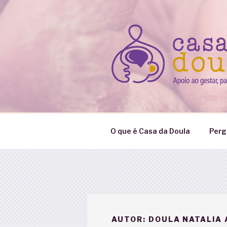
Pular
para
o
conteúdo
O que é Casa da Doula
Perg
AUTOR:
DOULA NATALIA 