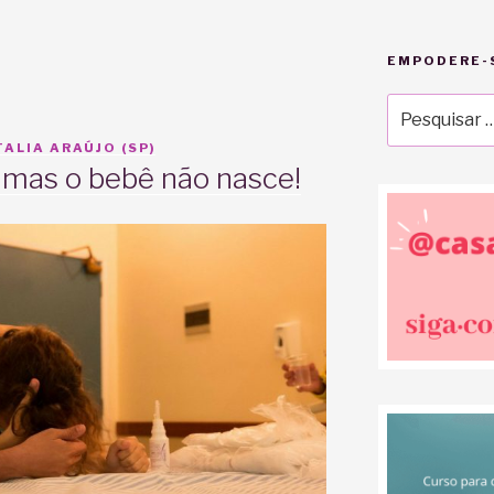
EMPODERE-S
Pesquisar
por:
ALIA ARAÚJO (SP)
 mas o bebê não nasce!