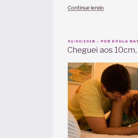
“Parto
Continue lendo
Normal
com
bebê
grande,
PUBLICADO
01/03/2018
– POR
DOULA NAT
posso
EM
Cheguei aos 10cm,
ter?”