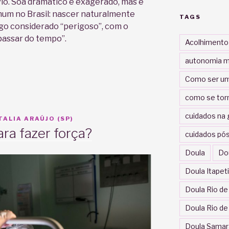
vio. Soa dramático e exagerado, mas é
mum no Brasil: nascer naturalmente
TAGS
go considerado “perigoso”, com o
passar do tempo”.
Acolhimento
autonomia m
Como ser um
como se tor
cuidados na 
ALIA ARAÚJO (SP)
ara fazer força?
cuidados pós
Doula
Do
Doula Itapet
Doula Rio de
Doula Rio de
Doula Samar