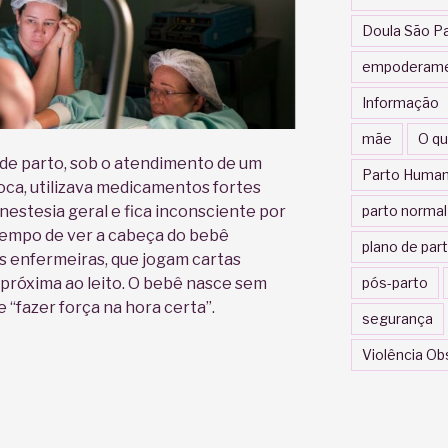
Doula São P
empoderam
Informação
mãe
O qu
de parto, sob o atendimento de um
Parto Human
oca, utilizava medicamentos fortes
anestesia geral e fica inconsciente por
parto normal
tempo de ver a cabeça do bebê
plano de par
s enfermeiras, que jogam cartas
róxima ao leito. O bebê nasce sem
pós-parto
 “fazer força na hora certa”.
segurança
Violência Ob