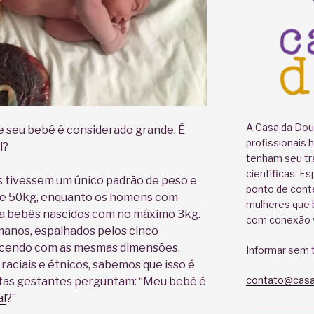
A Casa da Doul
e seu bebê é considerado grande. É
profissionais 
l?
tenham seu tr
científicas. E
 tivessem um único padrão de peso e
ponto de cont
0 e 50kg, enquanto os homens com
mulheres que b
ria bebês nascidos com no máximo 3kg.
com conexão v
manos, espalhados pelos cinco
scendo com as mesmas dimensões.
Informar sem t
raciais e étnicos, sabemos que isso é
contato@casa
itas gestantes perguntam: “Meu bebê é
al
?”