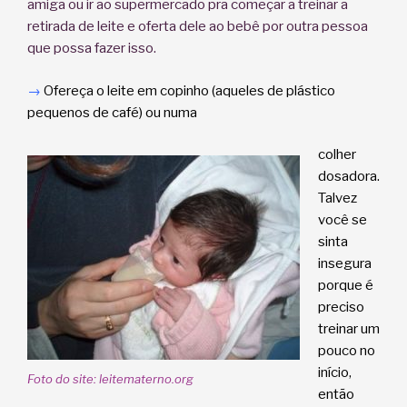
amiga ou ir ao supermercado pra começar a treinar a
retirada de leite e oferta dele ao bebê por outra pessoa
que possa fazer isso.
→
Ofereça o leite em copinho (aqueles de plástico
pequenos de café) ou numa
colher
dosadora.
Talvez
você se
sinta
insegura
porque é
preciso
treinar um
pouco no
início,
Foto do site: leitematerno.org
então