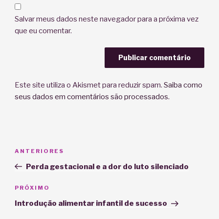
Salvar meus dados neste navegador para a próxima vez
que eu comentar.
Este site utiliza o Akismet para reduzir spam.
Saiba como
seus dados em comentários são processados
.
Navegação
Post
ANTERIORES
de
anterior
Perda gestacional e a dor do luto silenciado
Post
Próximo
PRÓXIMO
post
Introdução alimentar infantil de sucesso