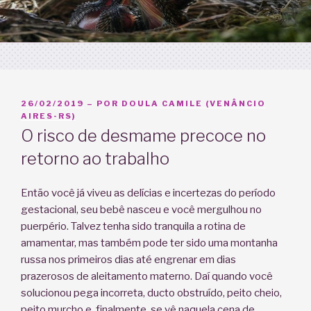
PUBLICADO
26/02/2019
– POR
DOULA CAMILE (VENÂNCIO
EM
AIRES-RS)
O risco de desmame precoce no
retorno ao trabalho
Então você já viveu as delícias e incertezas do período
gestacional, seu bebê nasceu e você mergulhou no
puerpério. Talvez tenha sido tranquila a rotina de
amamentar, mas também pode ter sido uma montanha
russa nos primeiros dias até engrenar em dias
prazerosos de aleitamento materno. Daí quando você
solucionou pega incorreta, ducto obstruído, peito cheio,
peito murcho e, finalmente, se vê naquela cena de