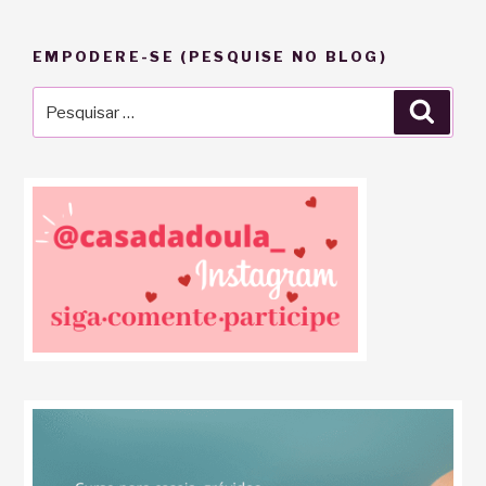
EMPODERE-SE (PESQUISE NO BLOG)
Pesquisar
Pesqu
por: