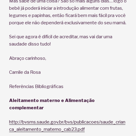
Mas sabe de uma coisa? São só mais alguns dias… logo o
bebê já poderá iniciar a introdução alimentar com frutas,
legumes e papinhas, então ficará bem mais fácil pra você
porque ele não dependerá exclusivamente do seu mamá.
Sei que agora é difícil de acreditar, mas vai dar uma
saudade disso tudo!
Abraço carinhoso,
Camile da Rosa
Referências Bibliográficas
Aleitamento materno e Alimentação
complementar
http://bvsms.saude.gov.br/bvs/publicacoes/saude_crian
ca_aleitamento_materno_cab23.pdf