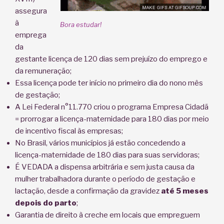
assegura
à
Bora estudar!
emprega
da
gestante licença de 120 dias sem prejuízo do emprego e
da remuneração;
Essa licença pode ter início no primeiro dia do nono mês
de gestação;
A Lei Federal n°11.770 criou o programa Empresa Cidadã
= prorrogar a licença-maternidade para 180 dias por meio
de incentivo fiscal às empresas;
No Brasil, vários municípios já estão concedendo a
licença-maternidade de 180 dias para suas servidoras;
É VEDADA a dispensa arbitrária e sem justa causa da
mulher trabalhadora durante o período de gestação e
lactação, desde a confirmação da gravidez
até 5 meses
depois do parto
;
Garantia de direito à creche em locais que empreguem