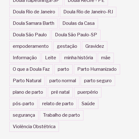
Doula Itapetininga-SP
Doula Recife - PE
Doula Rio de Janeiro
Doula Rio de Janeiro-RJ
Doula Samara Barth
Doulas da Casa
Doula São Paulo
Doula São Paulo-SP
empoderamento
gestação
Gravidez
Informação
Leite
minha história
mãe
O que a Doula Faz
parto
Parto Humanizado
Parto Natural
parto normal
parto seguro
plano de parto
pré natal
puerpério
pós-parto
relato de parto
Saúde
segurança
Trabalho de parto
Violência Obstétrica