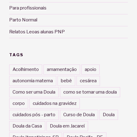
Para profissionais
Parto Normal
Relatos Leoas alunas PNP
TAGS
Acolhimento
amamentação
apoio
autonomia materna
bebê
cesárea
Como ser uma Doula
como se tornar uma doula
corpo
cuidados na gravidez
cuidados pós - parto
Curso de Doula
Doula
Doula da Casa
Doula em Jacareí