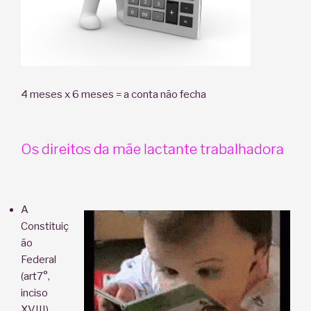
4 meses x 6 meses = a conta não fecha
Os direitos da mãe lactante trabalhadora
A
Constituiç
ão
Federal
(art7°,
inciso
XVIII)