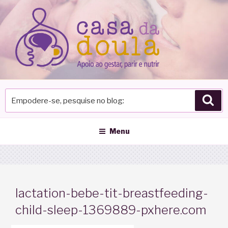
Pular
para
o
conteúdo
Empodere-
Pes
se,
pesquise
no
Menu
blog
lactation-bebe-tit-breastfeeding-
child-sleep-1369889-pxhere.com