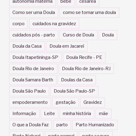
autonomia materna
bebê
cesárea
Como ser uma Doula
como se tornar uma doula
corpo
cuidados na gravidez
cuidados pós - parto
Curso de Doula
Doula
Doula da Casa
Doula em Jacareí
Doula Itapetininga-SP
Doula Recife - PE
Doula Rio de Janeiro
Doula Rio de Janeiro-RJ
Doula Samara Barth
Doulas da Casa
Doula São Paulo
Doula São Paulo-SP
empoderamento
gestação
Gravidez
Informação
Leite
minha história
mãe
O que a Doula Faz
parto
Parto Humanizado