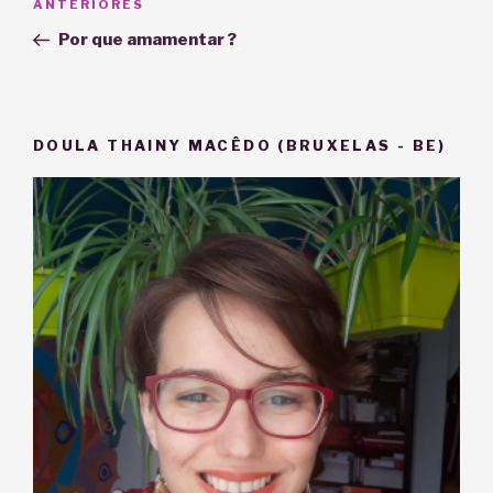
Post
ANTERIORES
de
anterior
Por que amamentar ?
Post
DOULA THAINY MACÊDO (BRUXELAS - BE)