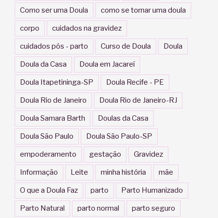
Como ser uma Doula
como se tornar uma doula
corpo
cuidados na gravidez
cuidados pós - parto
Curso de Doula
Doula
Doula da Casa
Doula em Jacareí
Doula Itapetininga-SP
Doula Recife - PE
Doula Rio de Janeiro
Doula Rio de Janeiro-RJ
Doula Samara Barth
Doulas da Casa
Doula São Paulo
Doula São Paulo-SP
empoderamento
gestação
Gravidez
Informação
Leite
minha história
mãe
O que a Doula Faz
parto
Parto Humanizado
Parto Natural
parto normal
parto seguro