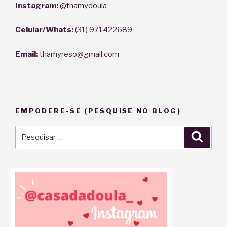
Instagram:
@thamydoula
Celular/Whats:
(31) 971422689
Email:
thamyreso@gmail.com
EMPODERE-SE (PESQUISE NO BLOG)
Pesquisar
Pesqu
por: