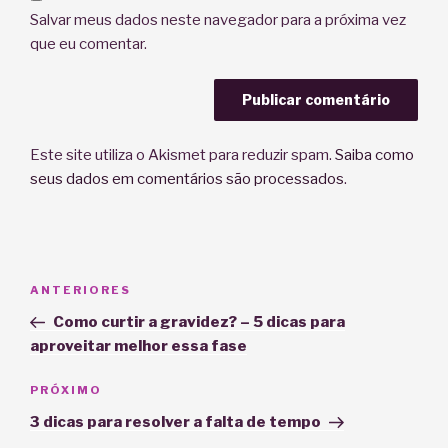
Salvar meus dados neste navegador para a próxima vez
que eu comentar.
Este site utiliza o Akismet para reduzir spam.
Saiba como
seus dados em comentários são processados
.
Navegação
Post
ANTERIORES
de
anterior
Como curtir a gravidez? – 5 dicas para
Post
aproveitar melhor essa fase
Próximo
PRÓXIMO
post
3 dicas para resolver a falta de tempo