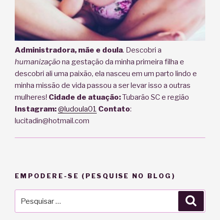
Administradora, mãe e doula
. Descobri a
humanização
na gestação da minha primeira filha e
descobri ali uma paixão, ela nasceu em um parto lindo e
minha missão de vida passou a ser levar isso a outras
mulheres!
Cidade de atuação:
Tubarão SC e região
Instagram:
@ludoula01
Contato
:
lucitadin@hotmail.com
EMPODERE-SE (PESQUISE NO BLOG)
Pesquisar
Pesqu
por: