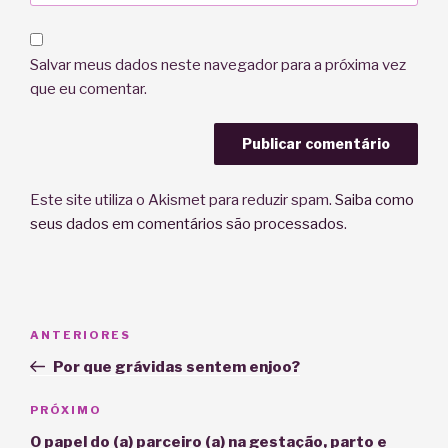
Salvar meus dados neste navegador para a próxima vez
que eu comentar.
Este site utiliza o Akismet para reduzir spam.
Saiba como
seus dados em comentários são processados
.
Navegação
Post
ANTERIORES
de
anterior
Por que grávidas sentem enjoo?
Post
Próximo
PRÓXIMO
post
O papel do (a) parceiro (a) na gestação, parto e