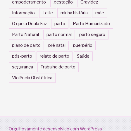
empoderamento
gestação
Gravidez
Informação
Leite
minha história
mãe
O que a Doula Faz
parto
Parto Humanizado
Parto Natural
parto normal
parto seguro
plano de parto
pré natal
puerpério
pós-parto
relato de parto
Saúde
segurança
Trabalho de parto
Violência Obstétrica
Orgulhosamente desenvolvido com WordPress