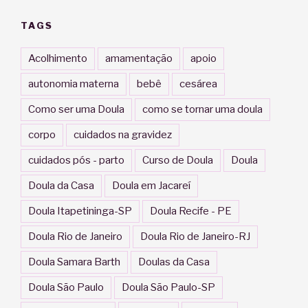
TAGS
Acolhimento
amamentação
apoio
autonomia materna
bebê
cesárea
Como ser uma Doula
como se tornar uma doula
corpo
cuidados na gravidez
cuidados pós - parto
Curso de Doula
Doula
Doula da Casa
Doula em Jacareí
Doula Itapetininga-SP
Doula Recife - PE
Doula Rio de Janeiro
Doula Rio de Janeiro-RJ
Doula Samara Barth
Doulas da Casa
Doula São Paulo
Doula São Paulo-SP