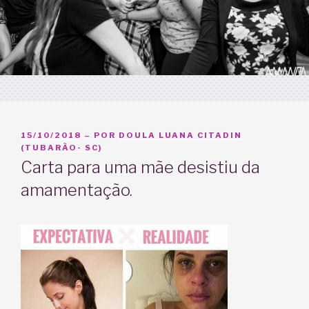
PUBLICADO
15/10/2018
– POR
DOULA LUANA CITADIN
EM
(TUBARÃO- SC)
Carta para uma mãe desistiu da
amamentação.