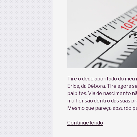
Tire o dedo apontado do meu na
Erica, da Débora. Tire agora s
palpites. Via de nascimento n
mulher são dentro das suas pró
Mesmo que pareça absurdo par
“Não
Continue lendo
sou