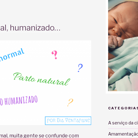
ral, humanizado…
CATEGORIA
A serviço da c
Amamentaçã
mal, muita gente se confunde com