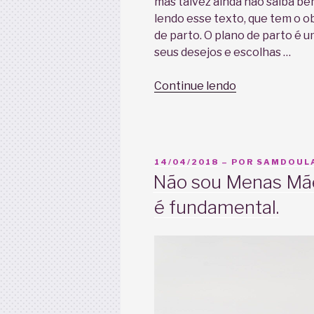
mas talvez ainda não saiba bem
lendo esse texto, que tem o o
de parto. O plano de parto é
seus desejos e escolhas …
“Como
Continue lendo
fazer
seu
plano
de
PUBLICADO
14/04/2018
– POR
SAMDOULA
parto”
EM
Não sou Menas Mãe
é fundamental.