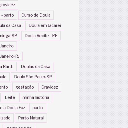
gravidez
 - parto
Curso de Doula
ula da Casa
Doula em Jacareí
ininga-SP
Doula Recife - PE
 Janeiro
 Janeiro-RJ
a Barth
Doulas da Casa
aulo
Doula São Paulo-SP
ento
gestação
Gravidez
Leite
minha história
e a Doula Faz
parto
izado
Parto Natural