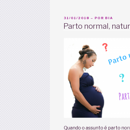
Menas
Mãe.
Apoio
PUBLICADO
31/01/2018
– POR
BIA
entre
EM
Parto normal, natu
mulheres
é
fundamental.”
Quando o assunto é parto nor