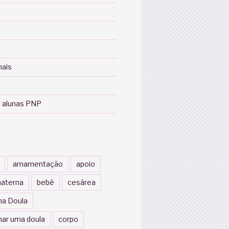
nais
 alunas PNP
amamentação
apoio
aterna
bebê
cesárea
a Doula
nar uma doula
corpo