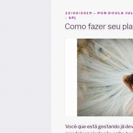
PUBLICADO
12/02/2019
– POR
DOULA JUL
EM
- SP)
Como fazer seu pla
Você que está gestando já deve