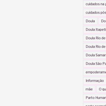
cuidados na 
cuidados pós
Doula
Do
Doula Itapet
Doula Rio de
Doula Rio de
Doula Samar
Doula São P
empoderam
Informação
mãe
O qu
Parto Human