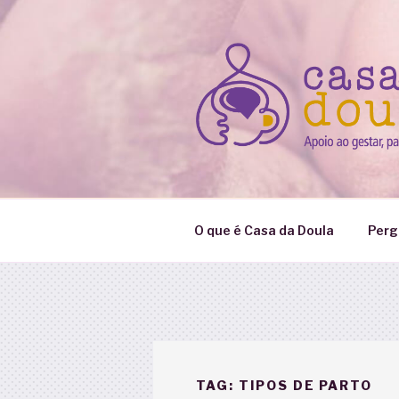
Pular
para
o
conteúdo
O que é Casa da Doula
Perg
TAG:
TIPOS DE PARTO