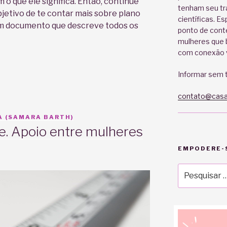
 o que ele significa. Então, continue
tenham seu tr
bjetivo de te contar mais sobre plano
científicas. E
 um documento que descreve todos os
ponto de cont
mulheres que b
com conexão v
Informar sem t
contato@casa
 (SAMARA BARTH)
. Apoio entre mulheres
EMPODERE-S
Pesquisar
por: