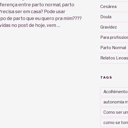
diferença entre parto normal, parto
Cesárea
Precisa ser em casa? Pode usar
Doula
ipo de parto que eu quero pra mim????
vidas no post de hoje, vem …
Gravidez
Para profissio
Parto Normal
Relatos Leoas
TAGS
Acolhimento
autonomia m
Como ser um
como se tor