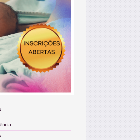
S
iência
o