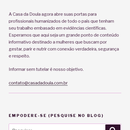
A Casa da Doula agora abre suas portas para
profissionais humanizados de todo o país que tenham
seu trabalho embasado em evidências científicas.
Esperamos que aqui seja um grande ponto de conteúdo
informativo destinado a mulheres que buscam por
gestar, parir e nutrir com conexão verdadeira, segurança
e respeito.
Informar sem tutelar é nosso objetivo.
contato@casadadoula.com.br
EMPODERE-SE (PESQUISE NO BLOG)
Pesquisar
Pesqu