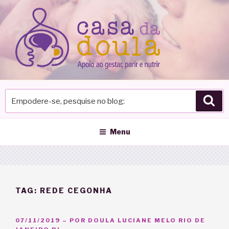
Pular
para
o
conteúdo
Empodere-
Pes
se,
pesquise
no
Menu
blog
TAG:
REDE CEGONHA
PUBLICADO
07/11/2019
– POR
DOULA LUCIANE MELO RIO DE