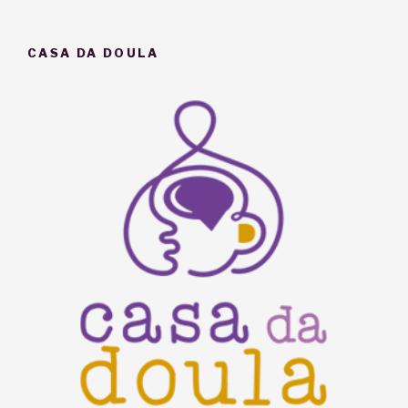
a
maternidade”
CASA DA DOULA