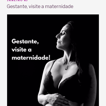
EM
JANEIRO RJ
Gestante, visite a maternidade