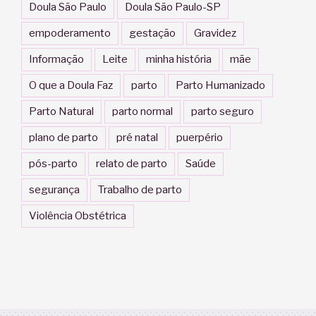
Doula São Paulo
Doula São Paulo-SP
empoderamento
gestação
Gravidez
Informação
Leite
minha história
mãe
O que a Doula Faz
parto
Parto Humanizado
Parto Natural
parto normal
parto seguro
plano de parto
pré natal
puerpério
pós-parto
relato de parto
Saúde
segurança
Trabalho de parto
Violência Obstétrica