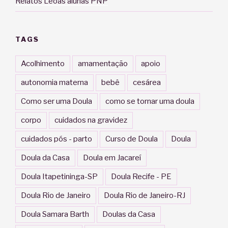
Relatos Leoas alunas PNP
TAGS
Acolhimento
amamentação
apoio
autonomia materna
bebê
cesárea
Como ser uma Doula
como se tornar uma doula
corpo
cuidados na gravidez
cuidados pós - parto
Curso de Doula
Doula
Doula da Casa
Doula em Jacareí
Doula Itapetininga-SP
Doula Recife - PE
Doula Rio de Janeiro
Doula Rio de Janeiro-RJ
Doula Samara Barth
Doulas da Casa