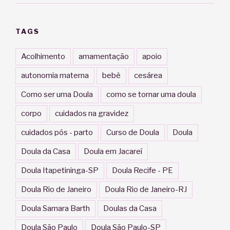
TAGS
Acolhimento
amamentação
apoio
autonomia materna
bebê
cesárea
Como ser uma Doula
como se tornar uma doula
corpo
cuidados na gravidez
cuidados pós - parto
Curso de Doula
Doula
Doula da Casa
Doula em Jacareí
Doula Itapetininga-SP
Doula Recife - PE
Doula Rio de Janeiro
Doula Rio de Janeiro-RJ
Doula Samara Barth
Doulas da Casa
Doula São Paulo
Doula São Paulo-SP