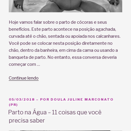
Hoje vamos falar sobre o parto de cócoras e seus
benefícios. Este parto acontece na posição agachada,
curvada até o chão, sentada ou apoiada nos calcanhares.
Você pode se colocar nesta posição diretamente no
chão, dentro da banheira, em cima da cama ou usando a
banqueta de parto. No entanto, essa conversa deveria
começar com …
“Parto
Continue lendo
de
Cócoras
faz
PUBLICADO
05/03/2018
– POR
DOULA JULINE MARCONATO
EM
(PR)
sentido
Parto na Água – 11 coisas que você
para
precisa saber
você?
Conheça