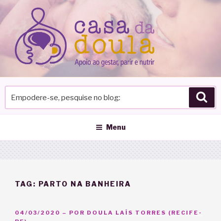
Pular
para
o
conteúdo
Empodere-
Pes
se,
pesquise
no
Menu
blog
TAG:
PARTO NA BANHEIRA
PUBLICADO
04/03/2020
– POR
DOULA LAÍS TORRES (RECIFE-