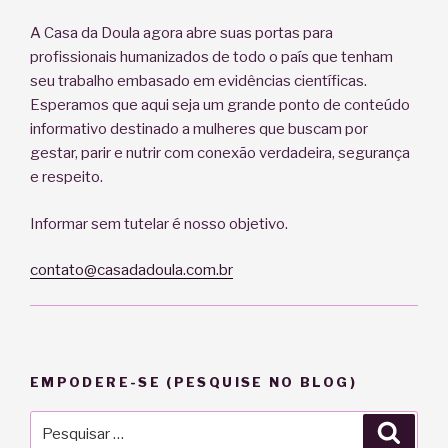
A Casa da Doula agora abre suas portas para
profissionais humanizados de todo o país que tenham
seu trabalho embasado em evidências científicas.
Esperamos que aqui seja um grande ponto de conteúdo
informativo destinado a mulheres que buscam por
gestar, parir e nutrir com conexão verdadeira, segurança
e respeito.
Informar sem tutelar é nosso objetivo.
contato@casadadoula.com.br
EMPODERE-SE (PESQUISE NO BLOG)
Pesquisar
Pesqu
por: