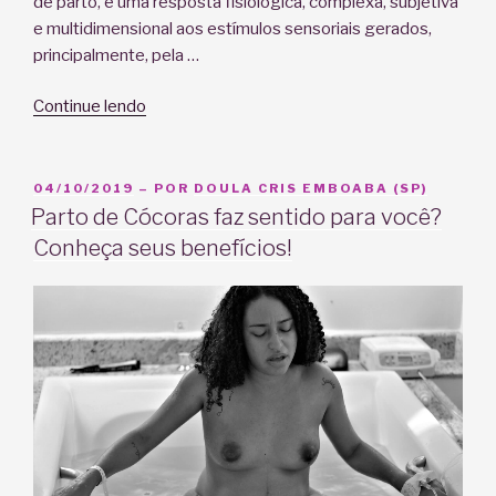
de parto, é uma resposta fisiológica, complexa, subjetiva
e multidimensional aos estímulos sensoriais gerados,
principalmente, pela …
“5
Continue lendo
dicas
para
aliviar
PUBLICADO
04/10/2019
– POR
DOULA CRIS EMBOABA (SP)
EM
a
Parto de Cócoras faz sentido para você?
dor
Conheça seus benefícios!
no
parto”