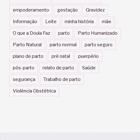
empoderamento
gestação
Gravidez
Informação
Leite
minha história
mãe
O que a Doula Faz
parto
Parto Humanizado
Parto Natural
parto normal
parto seguro
plano de parto
pré natal
puerpério
pós-parto
relato de parto
Saúde
segurança
Trabalho de parto
Violência Obstétrica