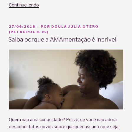
“Como
Continue lendo
é
o
sono
PUBLICADO
27/06/2018
– POR
DOULA JULIA OTERO
EM
(PETRÓPOLIS-RJ)
do
Saiba porque a AMAmentação é incrível
bebê?”
Quem não ama curiosidade? Pois é, se você não adora
descobrir fatos novos sobre qualquer assunto que seja,