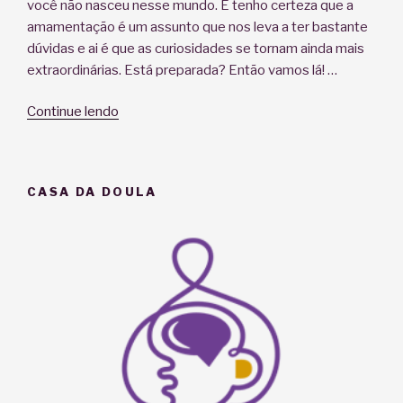
você não nasceu nesse mundo. E tenho certeza que a
amamentação é um assunto que nos leva a ter bastante
dúvidas e ai é que as curiosidades se tornam ainda mais
extraordinárias. Está preparada? Então vamos lá! …
“Saiba
Continue lendo
porque
a
AMAmentação
CASA DA DOULA
é
incrível”