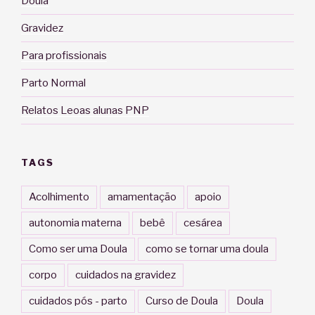
Doula
Gravidez
Para profissionais
Parto Normal
Relatos Leoas alunas PNP
TAGS
Acolhimento
amamentação
apoio
autonomia materna
bebê
cesárea
Como ser uma Doula
como se tornar uma doula
corpo
cuidados na gravidez
cuidados pós - parto
Curso de Doula
Doula