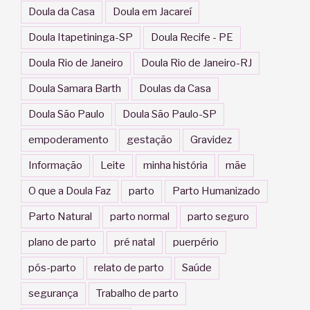
Doula da Casa
Doula em Jacareí
Doula Itapetininga-SP
Doula Recife - PE
Doula Rio de Janeiro
Doula Rio de Janeiro-RJ
Doula Samara Barth
Doulas da Casa
Doula São Paulo
Doula São Paulo-SP
empoderamento
gestação
Gravidez
Informação
Leite
minha história
mãe
O que a Doula Faz
parto
Parto Humanizado
Parto Natural
parto normal
parto seguro
plano de parto
pré natal
puerpério
pós-parto
relato de parto
Saúde
segurança
Trabalho de parto