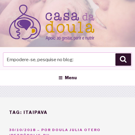
Pular
para
o
conteúdo
Empodere-
Pes
se,
pesquise
no
Menu
blog
TAG:
ITAIPAVA
PUBLICADO
30/10/2018
– POR
DOULA JULIA OTERO