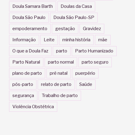
Doula Samara Barth
Doulas da Casa
Doula São Paulo
Doula São Paulo-SP
empoderamento
gestação
Gravidez
Informação
Leite
minha história
mãe
O que a Doula Faz
parto
Parto Humanizado
Parto Natural
parto normal
parto seguro
plano de parto
pré natal
puerpério
pós-parto
relato de parto
Saúde
segurança
Trabalho de parto
Violência Obstétrica