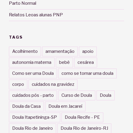
Parto Normal
Relatos Leoas alunas PNP
TAGS
Acolhimento
amamentação
apoio
autonomia materna
bebê
cesárea
Como ser uma Doula
como se tornar uma doula
corpo
cuidados na gravidez
cuidados pós - parto
Curso de Doula
Doula
Doula da Casa
Doula em Jacareí
Doula Itapetininga-SP
Doula Recife - PE
Doula Rio de Janeiro
Doula Rio de Janeiro-RJ