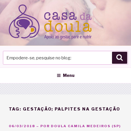
Pular
para
o
conteúdo
Empodere-
Pes
se,
pesquise
no
Menu
blog
TAG:
GESTAÇÃO; PALPITES NA GESTAÇÃO
PUBLICADO
06/03/2018
– POR
DOULA CAMILA MEDEIROS (SP)