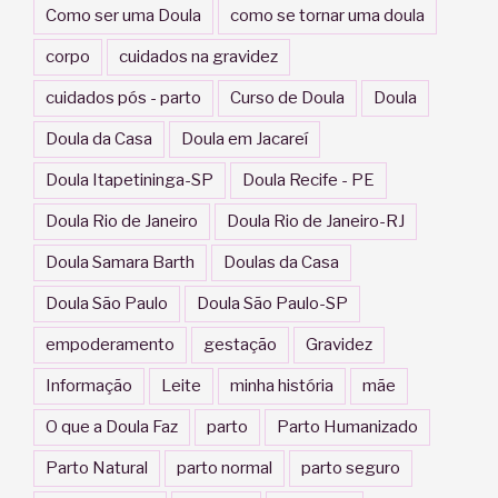
Como ser uma Doula
como se tornar uma doula
corpo
cuidados na gravidez
cuidados pós - parto
Curso de Doula
Doula
Doula da Casa
Doula em Jacareí
Doula Itapetininga-SP
Doula Recife - PE
Doula Rio de Janeiro
Doula Rio de Janeiro-RJ
Doula Samara Barth
Doulas da Casa
Doula São Paulo
Doula São Paulo-SP
empoderamento
gestação
Gravidez
Informação
Leite
minha história
mãe
O que a Doula Faz
parto
Parto Humanizado
Parto Natural
parto normal
parto seguro