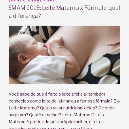
EM
(SANTO ANDRÉ - SP)
SMAM 2019: Leite Materno x Fórmula: qual
a diferença?
Você sabe do que é feito o leite artificial, também
conhecido como leite de latinha ou a famosa fórmula? E o
Leite Materno? Qual o valor nutricional deles? De onde
surgiram? Qual é o melhor? Leite Materno O Leite
Materno é produzido pela própria mulher, é feito
exclusivamente para a sua cria, o seu filhote …