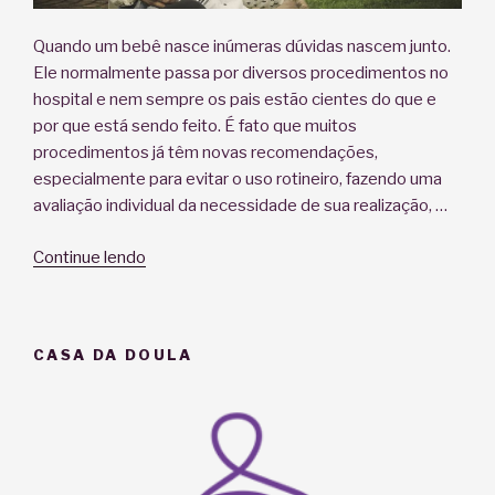
Quando um bebê nasce inúmeras dúvidas nascem junto.
Ele normalmente passa por diversos procedimentos no
hospital e nem sempre os pais estão cientes do que e
por que está sendo feito. É fato que muitos
procedimentos já têm novas recomendações,
especialmente para evitar o uso rotineiro, fazendo uma
avaliação individual da necessidade de sua realização, …
“Um
Continue lendo
pavor
de
profissionais
CASA DA DOULA
e
mães
chamado
Hipoglicemia:
precisa
oferecer