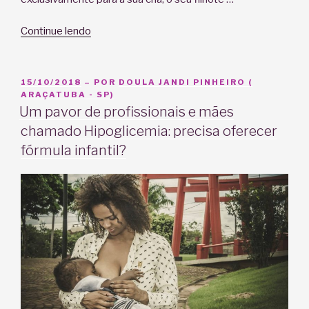
“SMAM
Continue lendo
2019:
Leite
Materno
PUBLICADO
15/10/2018
– POR
DOULA JANDI PINHEIRO (
EM
ARAÇATUBA - SP)
x
Um pavor de profissionais e mães
Fórmula:
chamado Hipoglicemia: precisa oferecer
qual
a
fórmula infantil?
diferença?”