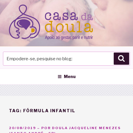
Pular
para
o
conteúdo
Empodere-
Pes
se,
pesquise
no
Menu
blog
TAG:
FÓRMULA INFANTIL
PUBLICADO
20/08/2019
– POR
DOULA JACQUELINE MENEZES