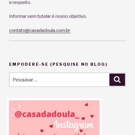
e respeito.
Informar sem tutelar é nosso objetivo.
contato@casadadoula.com.br
EMPODERE-SE (PESQUISE NO BLOG)
Pesquisar
Pesqu
por: