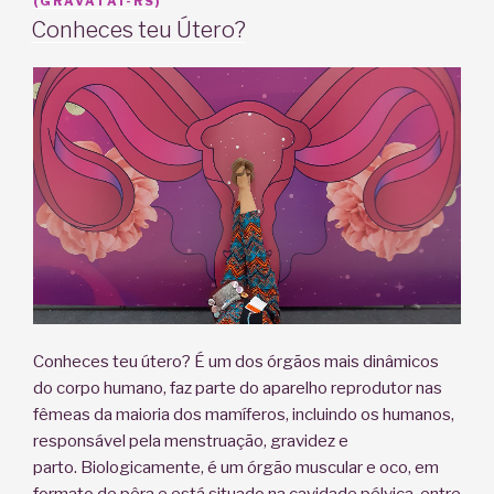
EM
(GRAVATAI-RS)
Conheces teu Útero?
Conheces teu útero? É um dos órgãos mais dinâmicos
do corpo humano, faz parte do aparelho reprodutor nas
fêmeas da maioria dos mamíferos, incluindo os humanos,
responsável pela menstruação, gravidez e
parto. Biologicamente, é um órgão muscular e oco, em
formato de pêra e está situado na cavidade pélvica, entre