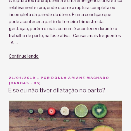
A ruptura (ou rotura) uterina é uma emergência obstétrica
relativamente rara, onde ocorre a ruptura completa ou
incompleta da parede do útero. É uma condição que
pode acontecer a partir do terceiro trimestre da
gestação, porém o mais comum é acontecer durante o
trabalho de parto, na fase ativa. Causas mais frequentes
A …
“Ruptura
Continue lendo
Uterina
–
Como
PUBLICADO
21/04/2019
– POR
DOULA ARIANE MACHADO
EM
(CANOAS - RS)
identificar?”
E se eu não tiver dilatação no parto?