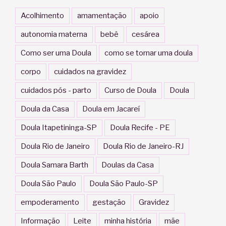
Acolhimento
amamentação
apoio
autonomia materna
bebê
cesárea
Como ser uma Doula
como se tornar uma doula
corpo
cuidados na gravidez
cuidados pós - parto
Curso de Doula
Doula
Doula da Casa
Doula em Jacareí
Doula Itapetininga-SP
Doula Recife - PE
Doula Rio de Janeiro
Doula Rio de Janeiro-RJ
Doula Samara Barth
Doulas da Casa
Doula São Paulo
Doula São Paulo-SP
empoderamento
gestação
Gravidez
Informação
Leite
minha história
mãe