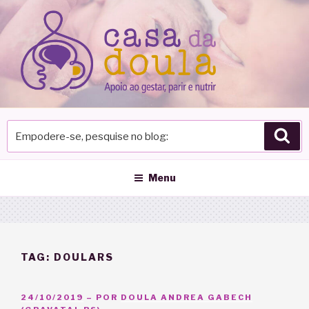
Pular
para
o
conteúdo
Empodere-
Pes
se,
pesquise
no
Menu
blog
TAG:
DOULARS
PUBLICADO
24/10/2019
– POR
DOULA ANDREA GABECH