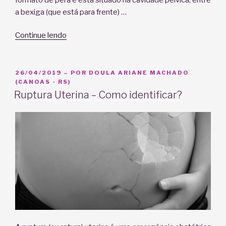
a bexiga (que está para frente) …
“Conheces
Continue lendo
teu
Útero?”
PUBLICADO
26/04/2019
– POR
DOULA ARIANE MACHADO
EM
(CANOAS - RS)
Ruptura Uterina – Como identificar?