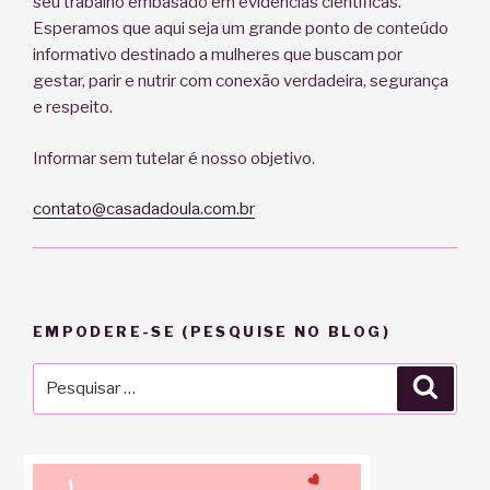
seu trabalho embasado em evidências científicas.
Esperamos que aqui seja um grande ponto de conteúdo
informativo destinado a mulheres que buscam por
gestar, parir e nutrir com conexão verdadeira, segurança
e respeito.
Informar sem tutelar é nosso objetivo.
contato@casadadoula.com.br
EMPODERE-SE (PESQUISE NO BLOG)
Pesquisar
Pesqu
por: