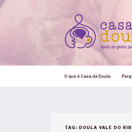
Pular
para
o
conteúdo
O que é Casa da Doula
Perg
TAG:
DOULA VALE DO RIB