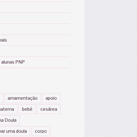
nais
 alunas PNP
amamentação
apoio
aterna
bebê
cesárea
a Doula
nar uma doula
corpo