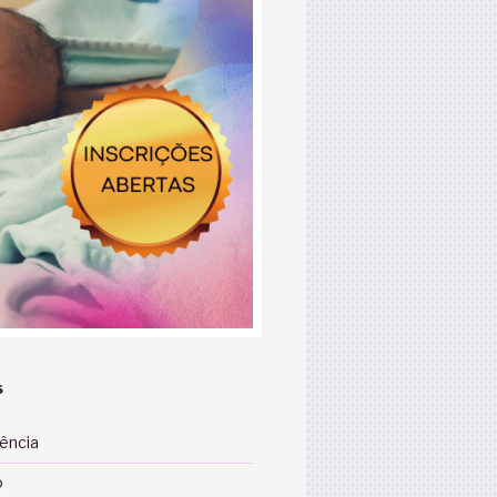
S
iência
o