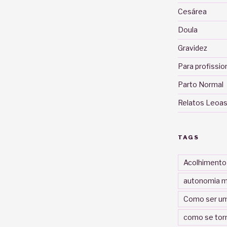
Cesárea
Doula
Gravidez
Para profissio
Parto Normal
Relatos Leoas
TAGS
Acolhimento
autonomia m
Como ser um
como se tor