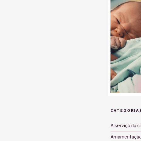
CATEGORIA
A serviço da c
Amamentaçã