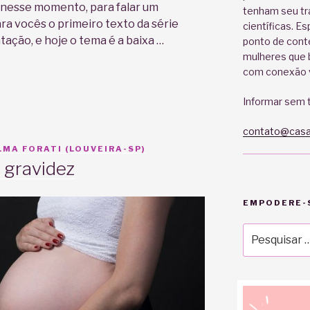
r nesse momento, para falar um
tenham seu tr
ra vocês o primeiro texto da série
científicas. E
ação, e hoje o tema é a baixa …
ponto de cont
mulheres que b
com conexão v
Informar sem t
:
contato@casa
MA FORATI (LOUVEIRA-SP)
 gravidez
EMPODERE-S
Pesquisar
por: