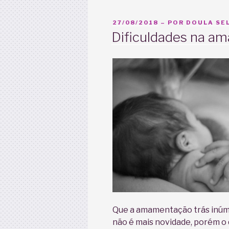
PUBLICADO
27/08/2018
– POR
DOULA SEL
EM
Dificuldades na am
Que a amamentação trás inúme
não é mais novidade, porém o 