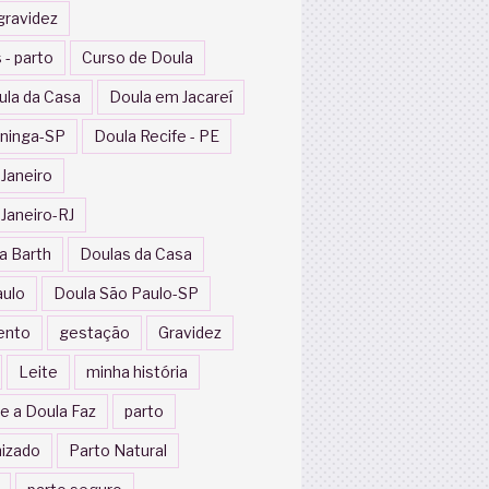
gravidez
 - parto
Curso de Doula
ula da Casa
Doula em Jacareí
ininga-SP
Doula Recife - PE
 Janeiro
 Janeiro-RJ
a Barth
Doulas da Casa
aulo
Doula São Paulo-SP
ento
gestação
Gravidez
Leite
minha história
e a Doula Faz
parto
izado
Parto Natural