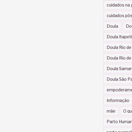
cuidados na 
cuidados pós
Doula
Do
Doula Itapet
Doula Rio de
Doula Rio de
Doula Samar
Doula São P
empoderam
Informação
mãe
O qu
Parto Human