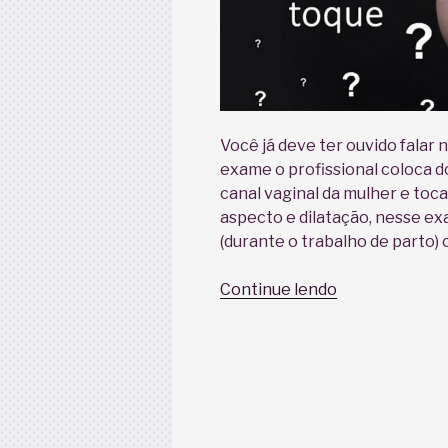
Você já deve ter ouvido falar
exame o profissional coloca d
canal vaginal da mulher e toca
aspecto e dilatação, nesse ex
(durante o trabalho de parto)
“Exame
Continue lendo
de
toque
na
gravidez”