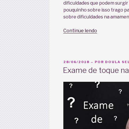
dificuldades que podem surgi
pouquinho sobre isso trago pa
sobre dificuldades na amament
“Dificuldades
Continue lendo
na
amamentação
Pouco
leite!”
PUBLICADO
28/06/2018
– POR
DOULA SEL
EM
Exame de toque na