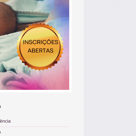
S
iência
o