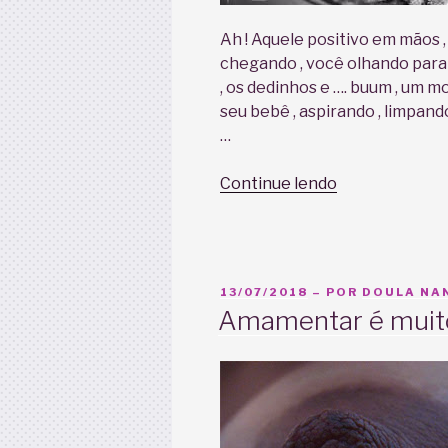
Ah ! Aquele positivo em mãos 
chegando , você olhando para 
, os dedinhos e …. buum , um 
seu bebê , aspirando , limpando
…
“Por
Continue lendo
que
o
contato
pele
PUBLICADO
13/07/2018
– POR
DOULA NAN
a
EM
Amamentar é muito 
pele
é
tão
importante?”