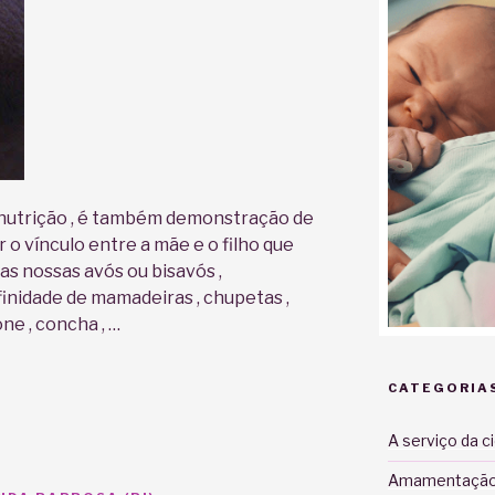
nutrição , é também demonstração de
 o vínculo entre a mãe e o filho que
s nossas avós ou bisavós ,
inidade de mamadeiras , chupetas ,
cone , concha , …
CATEGORIA
A serviço da c
Amamentaçã