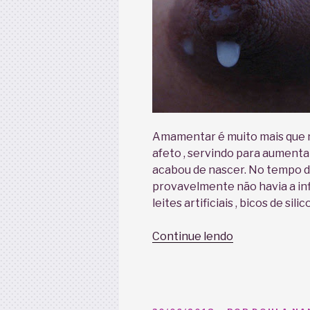
Amamentar é muito mais que 
afeto , servindo para aumentar
acabou de nascer. No tempo da
provavelmente não havia a inf
leites artificiais , bicos de sili
“Amamentar
Continue lendo
é
muito
mais
que