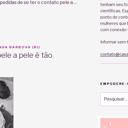
pedidas de se ter o contato pele a …
tenham seu tr
científicas. E
ponto de cont
mulheres que b
com conexão v
Informar sem t
DA BARBOSA (RJ)
ele a pele é tão
contato@casa
EMPODERE-S
Pesquisar
por: