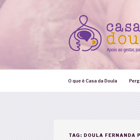
Pular
para
o
conteúdo
O que é Casa da Doula
Perg
TAG:
DOULA FERNANDA 