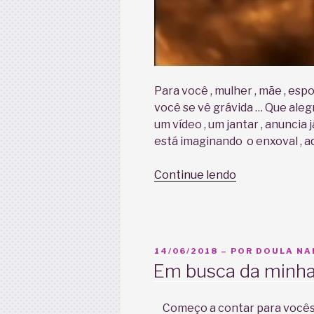
Para você , mulher , mãe , espo
você se vê grávida … Que alegr
um vídeo , um jantar , anuncia 
está imaginando o enxoval , a
“Parto
Continue lendo
Normal
digno
no
Rio
PUBLICADO
14/06/2018
– POR
DOULA NA
de
EM
Em busca da minh
Janeiro
,
Começo a contar para vocês u
uma