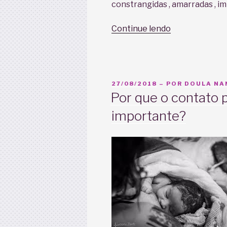
constrangidas , amarradas , im
“O
Continue lendo
que
é
Violência
obstétrica?
PUBLICADO
27/08/2018
– POR
DOULA NAN
Como
EM
Por que o contato p
posso
importante?
denunciar
?”