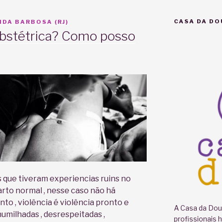
CASA DA DO
DA BARBOSA (RJ)
obstétrica? Como posso
 que tiveram experiencias ruins no
parto normal , nesse caso não há
to , violência é violência pronto e
A Casa da Doul
umilhadas , desrespeitadas ,
profissionais 