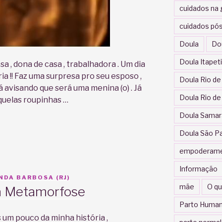
cuidados na 
cuidados pós
Doula
Do
Doula Itapet
sa , dona de casa , trabalhadora . Um dia
ia !! Faz uma surpresa pro seu esposo ,
Doula Rio de
já avisando que será uma menina (o) . Já
Doula Rio de
quelas roupinhas …
Doula Samar
Doula São P
empoderam
Informação
NDA BARBOSA (RJ)
mãe
O qu
a Metamorfose
Parto Human
m pouco da minha história ,