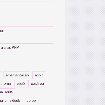
nais
 alunas PNP
amamentação
apoio
aterna
bebê
cesárea
a Doula
nar uma doula
corpo