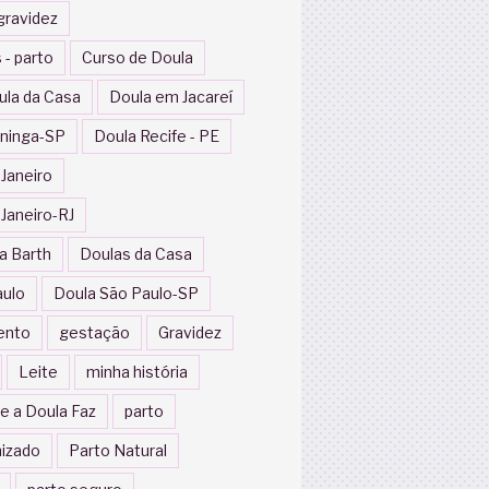
gravidez
 - parto
Curso de Doula
ula da Casa
Doula em Jacareí
ininga-SP
Doula Recife - PE
 Janeiro
 Janeiro-RJ
a Barth
Doulas da Casa
aulo
Doula São Paulo-SP
ento
gestação
Gravidez
Leite
minha história
e a Doula Faz
parto
izado
Parto Natural