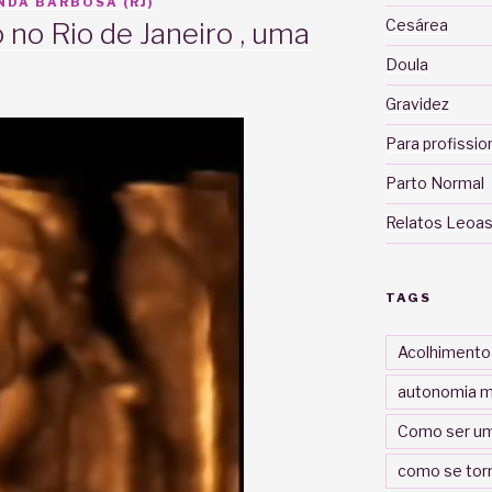
DA BARBOSA (RJ)
Cesárea
 no Rio de Janeiro , uma
Doula
Gravidez
Para profissio
Parto Normal
Relatos Leoas
TAGS
Acolhimento
autonomia m
Como ser um
como se tor