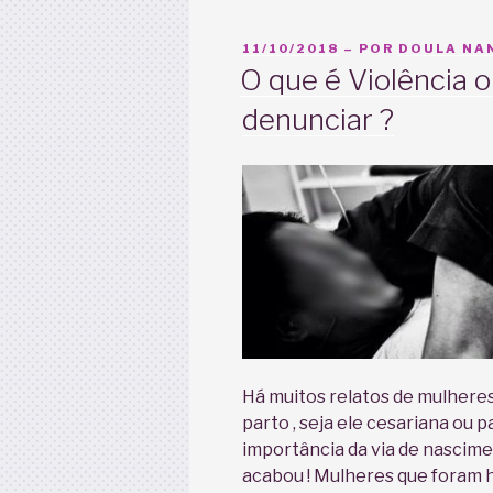
PUBLICADO
11/10/2018
– POR
DOULA NAN
EM
O que é Violência 
denunciar ?
Há muitos relatos de mulheres
parto , seja ele cesariana ou 
importância da via de nascimen
acabou ! Mulheres que foram h