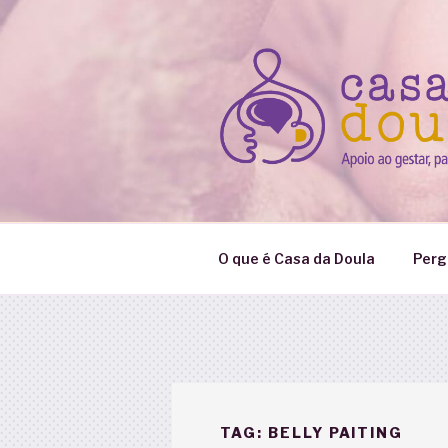
Pular
para
o
conteúdo
O que é Casa da Doula
Perg
TAG:
BELLY PAITING