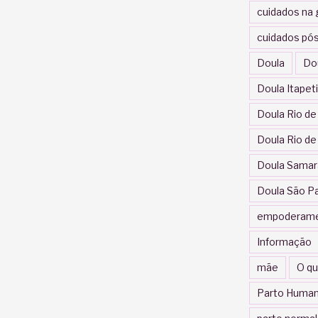
cuidados na 
cuidados pós
Doula
Do
Doula Itapet
Doula Rio de
Doula Rio de
Doula Samar
Doula São P
empoderam
Informação
mãe
O qu
Parto Human