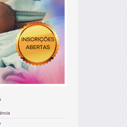
S
iência
o