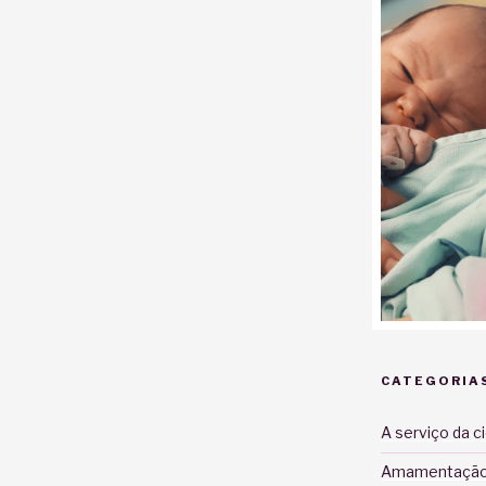
CATEGORIA
A serviço da c
Amamentaçã