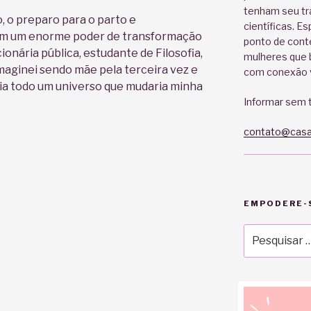
tenham seu tr
, o preparo para o parto e
científicas. E
am um enorme poder de transformação
ponto de cont
ionária pública, estudante de Filosofia,
mulheres que b
imaginei sendo mãe pela terceira vez e
com conexão v
a todo um universo que mudaria minha
Informar sem t
contato@casa
EMPODERE-S
Pesquisar
por: