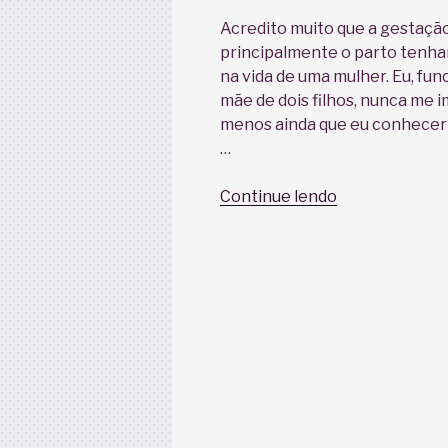
Acredito muito que a gestação
principalmente o parto tenh
na vida de uma mulher. Eu, func
mãe de dois filhos, nunca me 
menos ainda que eu conheceri
…
“Da
Continue lendo
Filosofia
à
Humanização
do
Parto”