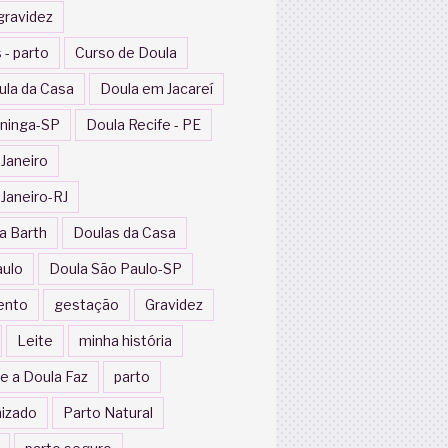
gravidez
 - parto
Curso de Doula
ula da Casa
Doula em Jacareí
ininga-SP
Doula Recife - PE
 Janeiro
 Janeiro-RJ
a Barth
Doulas da Casa
aulo
Doula São Paulo-SP
ento
gestação
Gravidez
Leite
minha história
e a Doula Faz
parto
izado
Parto Natural