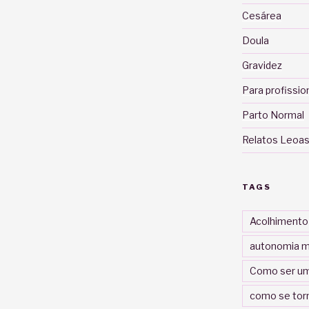
Cesárea
Doula
Gravidez
Para profissio
Parto Normal
Relatos Leoas
TAGS
Acolhimento
autonomia m
Como ser um
como se tor