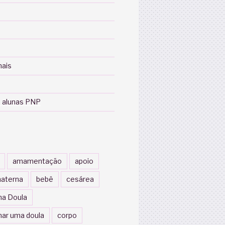
nais
 alunas PNP
amamentação
apoio
aterna
bebê
cesárea
a Doula
nar uma doula
corpo