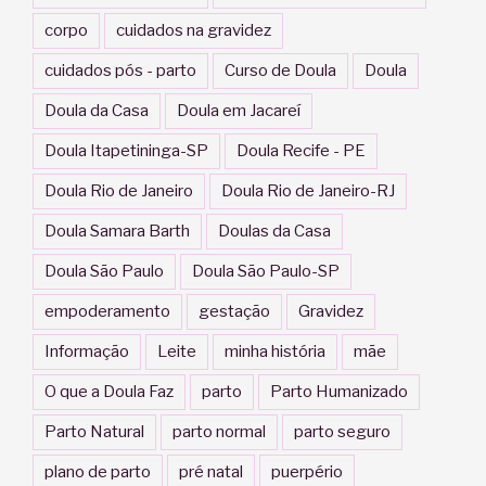
corpo
cuidados na gravidez
cuidados pós - parto
Curso de Doula
Doula
Doula da Casa
Doula em Jacareí
Doula Itapetininga-SP
Doula Recife - PE
Doula Rio de Janeiro
Doula Rio de Janeiro-RJ
Doula Samara Barth
Doulas da Casa
Doula São Paulo
Doula São Paulo-SP
empoderamento
gestação
Gravidez
Informação
Leite
minha história
mãe
O que a Doula Faz
parto
Parto Humanizado
Parto Natural
parto normal
parto seguro
plano de parto
pré natal
puerpério