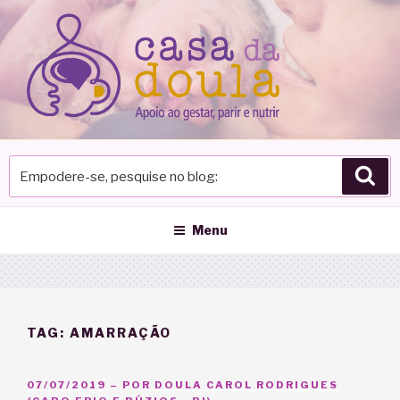
Pular
para
o
conteúdo
Empodere-
Pes
se,
pesquise
no
Menu
blog
TAG:
AMARRAÇÃO
PUBLICADO
07/07/2019
– POR
DOULA CAROL RODRIGUES