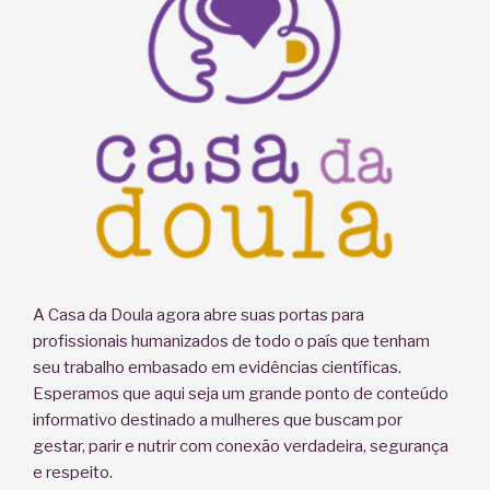
quais
as
vantagens.
(Parte
I)”
A Casa da Doula agora abre suas portas para
profissionais humanizados de todo o país que tenham
seu trabalho embasado em evidências científicas.
Esperamos que aqui seja um grande ponto de conteúdo
informativo destinado a mulheres que buscam por
gestar, parir e nutrir com conexão verdadeira, segurança
e respeito.