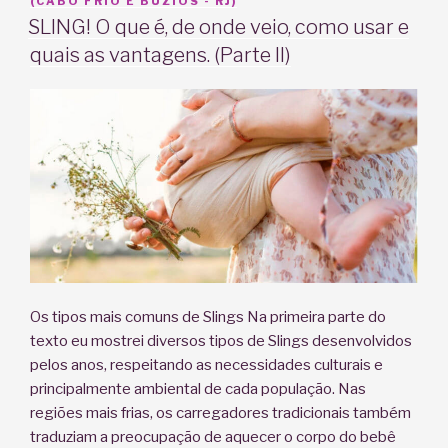
EM
(CABO FRIO E BÚZIOS - RJ)
SLING! O que é, de onde veio, como usar e
quais as vantagens. (Parte II)
Os tipos mais comuns de Slings Na primeira parte do
texto eu mostrei diversos tipos de Slings desenvolvidos
pelos anos, respeitando as necessidades culturais e
principalmente ambiental de cada população. Nas
regiões mais frias, os carregadores tradicionais também
traduziam a preocupação de aquecer o corpo do bebê