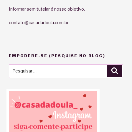
Informar sem tutelar é nosso objetivo.
contato@casadadoula.com.br
EMPODERE-SE (PESQUISE NO BLOG)
Pesquisar
Pesqu
por: