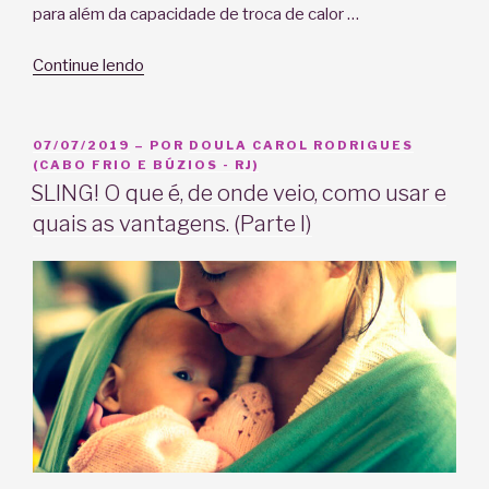
para além da capacidade de troca de calor …
“SLING!
Continue lendo
O
que
é,
PUBLICADO
07/07/2019
– POR
DOULA CAROL RODRIGUES
EM
(CABO FRIO E BÚZIOS - RJ)
de
SLING! O que é, de onde veio, como usar e
onde
quais as vantagens. (Parte I)
veio,
como
usar
e
quais
as
vantagens.
(Parte
II)”