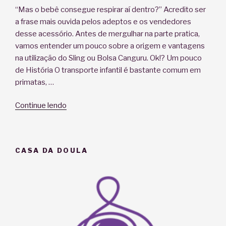
“Mas o bebê consegue respirar aí dentro?” Acredito ser
a frase mais ouvida pelos adeptos e os vendedores
desse acessório. Antes de mergulhar na parte pratica,
vamos entender um pouco sobre a origem e vantagens
na utilização do Sling ou Bolsa Canguru. Ok!? Um pouco
de História O transporte infantil é bastante comum em
primatas, …
“SLING!
Continue lendo
O
que
é,
CASA DA DOULA
de
onde
veio,
como
usar
e