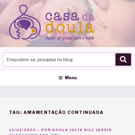
Pular
para
o
conteúdo
Empodere-
Pes
se,
pesquise
no
Menu
blog
TAG:
AMAMENTAÇÃO CONTINUADA
PUBLICADO
11/01/2020
– POR
DOULA JULIA DILL (ASSIS