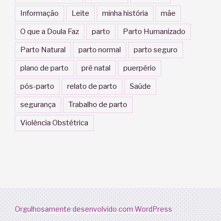
Informação
Leite
minha história
mãe
O que a Doula Faz
parto
Parto Humanizado
Parto Natural
parto normal
parto seguro
plano de parto
pré natal
puerpério
pós-parto
relato de parto
Saúde
segurança
Trabalho de parto
Violência Obstétrica
Orgulhosamente desenvolvido com WordPress