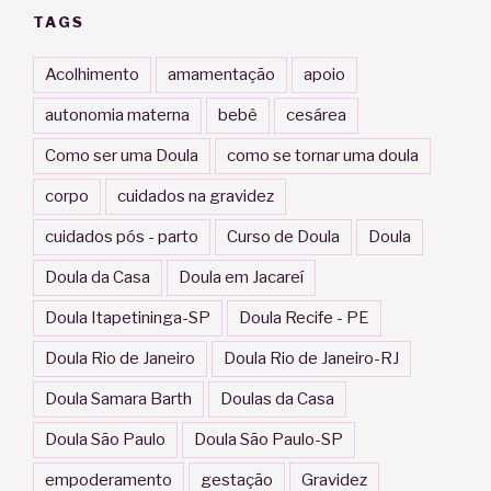
TAGS
Acolhimento
amamentação
apoio
autonomia materna
bebê
cesárea
Como ser uma Doula
como se tornar uma doula
corpo
cuidados na gravidez
cuidados pós - parto
Curso de Doula
Doula
Doula da Casa
Doula em Jacareí
Doula Itapetininga-SP
Doula Recife - PE
Doula Rio de Janeiro
Doula Rio de Janeiro-RJ
Doula Samara Barth
Doulas da Casa
Doula São Paulo
Doula São Paulo-SP
empoderamento
gestação
Gravidez