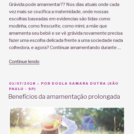
Grávida pode amamentar?? Nos dias atuais onde cada
vez mais se crucifica a maternidade, onde nossas
escolhas baseadas em evidencias são tidas como
modinha, como frescurite, como mimi, a mãe que
amamenta seu bebê e se vê grávida novamente precisa
fazer uma escolha delicada frente a uma sociedade nada
colhedora, e agora? Continuar amamentando durante …
“Grávida
Continue lendo
pode
amamentar?”
PUBLICADO
01/07/2018
– POR
DOULA SAMARA DUTRA (SÃO
EM
PAULO - SP)
Benefícios da amamentação prolongada