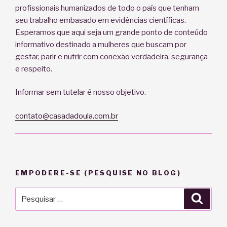
profissionais humanizados de todo o país que tenham
seu trabalho embasado em evidências científicas.
Esperamos que aqui seja um grande ponto de conteúdo
informativo destinado a mulheres que buscam por
gestar, parir e nutrir com conexão verdadeira, segurança
e respeito.
Informar sem tutelar é nosso objetivo.
contato@casadadoula.com.br
EMPODERE-SE (PESQUISE NO BLOG)
Pesquisar
Pesqu
por: