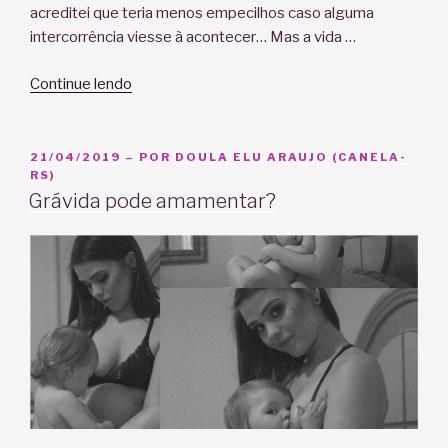
acreditei que teria menos empecilhos caso alguma
intercorrência viesse à acontecer… Mas a vida …
“Relato
Continue lendo
de
amamentação
e
PUBLICADO
21/04/2019
– POR
DOULA ELU ARAUJO (CANELA-
EM
RS)
alergia
Grávida pode amamentar?
alimentar
–
Uma
conquista”