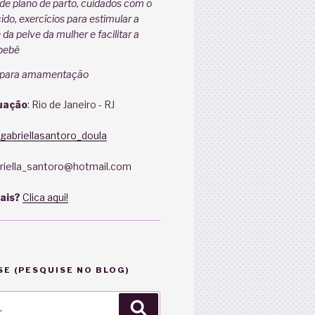
de plano de parto, cuidados com o
do, exercícios para estimular a
e da pelve da mulher e facilitar a
bebê
 para amamentação
uação
: Rio de Janeiro - RJ
gabriellasantoro_doula
iella_santoro@hotmail.com
ais?
Clica aqui!
E (PESQUISE NO BLOG)
Pesquisar