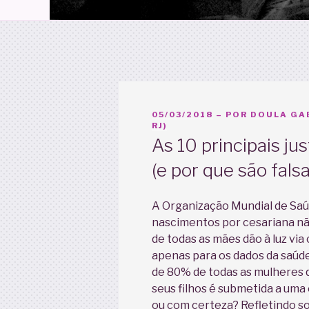
PUBLICADO
05/03/2018
– POR
DOULA GAB
EM
RJ)
As 10 principais ju
(e por que são fals
A Organização Mundial de Sa
nascimentos por cesariana nã
de todas as mães dão à luz via
apenas para os dados da saúd
de 80% de todas as mulheres 
seus filhos é submetida a uma 
ou com certeza? Refletindo so