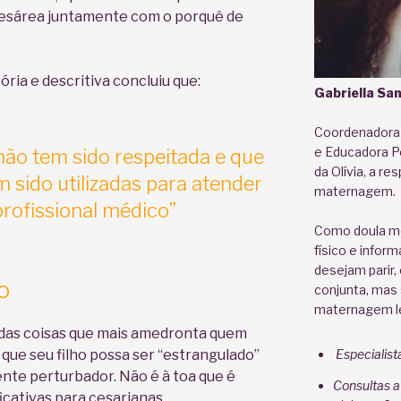
a cesárea juntamente com o porquê de
ória e descritiva concluiu que:
Gabriella San
Coordenadora 
e Educadora P
não tem sido respeitada e que
da Olívia, a r
êm sido utilizadas para atender
maternagem.
profissional médico”
Como doula me
físico e infor
desejam parir,
o
conjunta, mas 
maternagem le
 das coisas que mais amedronta quem
 que seu filho possa ser “estrangulado”
Especialist
ente perturbador. Não é à toa que é
Consultas a
ficativas para cesarianas.