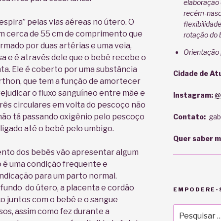
elaboração 
recém-nasci
spira” pelas vias aéreas no útero. O
flexibilidad
om cerca de 55 cm de comprimento que
rotação do 
formado por duas artérias e uma veia,
Orientação
a e é através dele que o bebê recebe o
ta. Ele é coberto por uma substância
Cidade de At
arthon, que tem a função de amortecer
ejudicar o fluxo sanguíneo entre mãe e
Instagram:
@
três circulares em volta do pescoço não
não tá passando oxigênio pelo pescoço
Contato:
gabr
 ligado até o bebê pelo umbigo.
Quer saber m
ento dos bebês vão apresentar algum
go é uma condição frequente e
ndicação para um parto normal.
 fundo do útero, a placenta e cordão
EMPODERE-S
o juntos com o bebê e o sangue
Pesquisar
asos, assim como fez durante a
por: