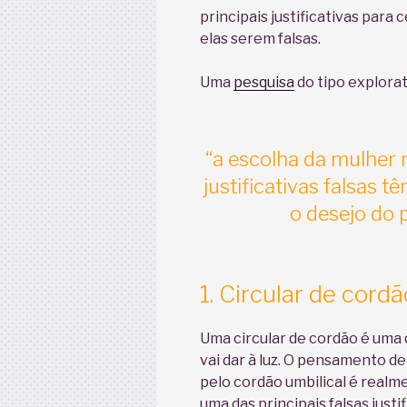
principais justificativas par
elas serem falsas.
Uma
pesquisa
do tipo explorat
“a escolha da mulher 
justificativas falsas t
o desejo do 
1. Circular de cordã
Uma circular de cordão é uma
vai dar à luz. O pensamento de
pelo cordão umbilical é realm
uma das principais falsas justi