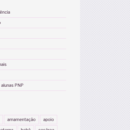
iência
o
nais
 alunas PNP
amamentação
apoio
aterna
bebê
cesárea