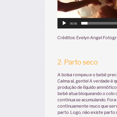
00:00
Créditos: Evelyn Angel Fotogr
2. Parto seco
A bolsa rompeu e o bebê precis
Calma aí, gente! A verdade é 
produção de líquido amniótic
bebê atua bloqueando o colo d
continua se acumulando. Fora 
continuamente muco que serve
parto. Logo, não existe parto 