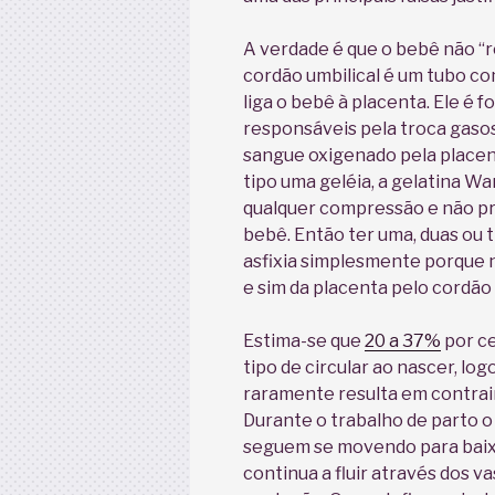
A verdade é que o bebê não “re
cordão umbilical é um tubo c
liga o bebê à placenta. Ele é 
responsáveis pela troca gasos
sangue oxigenado pela placen
tipo uma geléia, a gelatina W
qualquer compressão e não pr
bebê. Então ter uma, duas ou 
asfixia simplesmente porque 
e sim da placenta pelo cordão
Estima-se que
20 a 37%
por c
tipo de circular ao nascer, lo
raramente resulta em contrai
Durante o trabalho de parto o
seguem se movendo para baix
continua a fluir através dos v