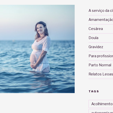
A serviço da c
Amamentaçã
Cesárea
Doula
Gravidez
Para profissio
Parto Normal
Relatos Leoas
TAGS
Acolhimento
autonomia m