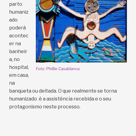
parto
humaniz
ado
poderá
acontec
er na
banheir
a, no
hospital,
Foto: Phillie Casablanca
em casa,
na
banqueta ou deitada. O que realmente se torna
humanizado é a assistência recebida e o seu
protagonismo neste processo.