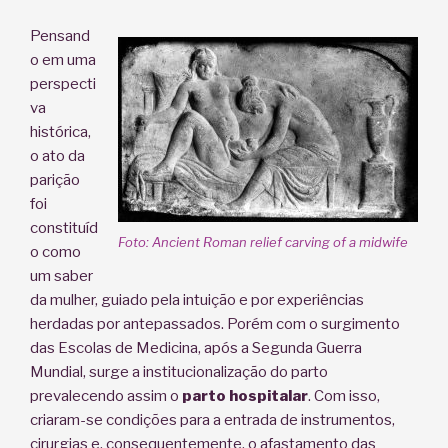
Pensand
o em uma
perspecti
va
histórica,
o ato da
parição
foi
constituíd
Foto: Ancient Roman relief carving of a midwife
o como
um saber
da mulher, guiado pela intuição e por experiências
herdadas por antepassados. Porém com o surgimento
das Escolas de Medicina, após a Segunda Guerra
Mundial, surge a institucionalização do parto
prevalecendo assim o
parto hospitalar
. Com isso,
criaram-se condições para a entrada de instrumentos,
cirurgias e, consequentemente, o afastamento das