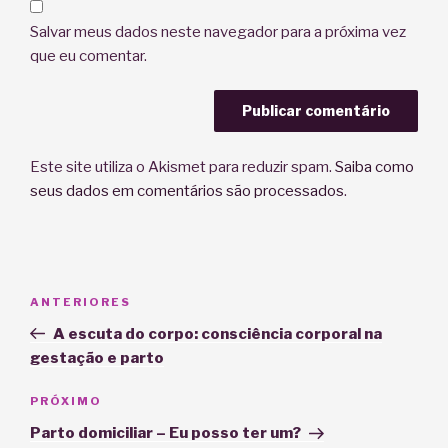
Salvar meus dados neste navegador para a próxima vez
que eu comentar.
Este site utiliza o Akismet para reduzir spam.
Saiba como
seus dados em comentários são processados
.
Navegação
Post
ANTERIORES
de
anterior
A escuta do corpo: consciência corporal na
Post
gestação e parto
Próximo
PRÓXIMO
post
Parto domiciliar – Eu posso ter um?