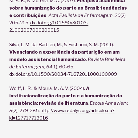
M. A. R., & Moreira, M. C. (2007).
Pesquisa acadêmica
sobre humanização do parto no Brasil: tendências
e contribuições
.
Acta Paulista de Enfermagem, 20
(2),
205-215.
dx.doi.org/10.1590/S0103-
21002007000200015
Silva, L. M. da, Barbieri, M., & Fustinoni, S. M. (2011).
Vivenciando a experiência da parturição em um
modelo assistencial humanizado
.
Revista Brasileira
de Enfermagem
, 64
(1), 60-65.
dx.doi.org/10.1590/S0034-71672011000100009
Wolff, L. R., & Moura, M. A. V. (2004).
A
institucionalização do parto e a humanização da
assistência: revisão de literatura
.
Escola Anna Nery
,
8
(2), 279-285.
http://www.redalyc.org/articulo.oa?
id=127717713016