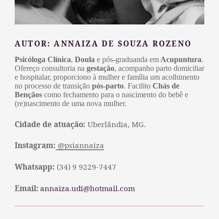
AUTOR:
ANNAIZA DE SOUZA ROZENO
Psicóloga Clínica
,
Doula
e pós
-
graduanda em
Acupuntura
.
Ofereço consultoria na
gestação
, acompanho parto domiciliar
e hospitalar, proporciono à mulher e família um acolhimento
no processo de transição
pós-parto
. Facilito
Chás de
Bençãos
como fechamento para o nascimento do bebê e
(re)nascimento de uma nova mulher.
Cidade de atuação:
Uberlândia, MG.
Instagram:
@psiannaiza
Whatsapp:
(34) 9 9229-7447
Email:
annaiza.udi@hotmail.com