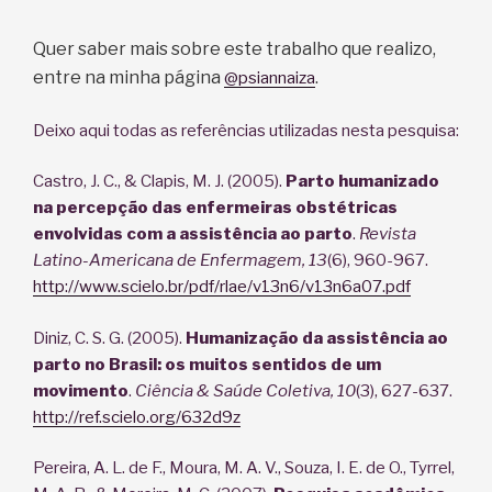
Quer saber mais sobre este trabalho que realizo,
entre na minha página
.
@psiannaiza
Deixo aqui todas as referências utilizadas nesta pesquisa:
Castro, J. C., & Clapis, M. J. (2005).
Parto humanizado
na percepção das enfermeiras obstétricas
envolvidas com a assistência ao parto
.
Revista
Latino-Americana de Enfermagem, 13
(6), 960-967.
http://www.scielo.br/pdf/rlae/v13n6/v13n6a07.pdf
Diniz, C. S. G. (2005).
Humanização da assistência ao
parto no Brasil: os muitos sentidos de um
movimento
.
Ciência & Saúde Coletiva
, 10
(3), 627-637.
http://ref.scielo.org/632d9z
Pereira, A. L. de F., Moura, M. A. V., Souza, I. E. de O., Tyrrel,