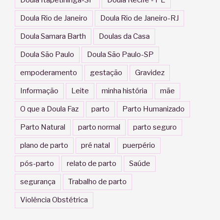
Doula Rio de Janeiro
Doula Rio de Janeiro-RJ
Doula Samara Barth
Doulas da Casa
Doula São Paulo
Doula São Paulo-SP
empoderamento
gestação
Gravidez
Informação
Leite
minha história
mãe
O que a Doula Faz
parto
Parto Humanizado
Parto Natural
parto normal
parto seguro
plano de parto
pré natal
puerpério
pós-parto
relato de parto
Saúde
segurança
Trabalho de parto
Violência Obstétrica