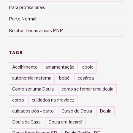
Para profissionais
Parto Normal
Relatos Leoas alunas PNP
TAGS
Acolhimento
amamentação
apoio
autonomia materna
bebê
cesárea
Como ser uma Doula
como se tornar uma doula
corpo
cuidados na gravidez
cuidados pós - parto
Curso de Doula
Doula
Doula da Casa
Doula em Jacareí
Doula Itapetininga-SP
Doula Recife - PE