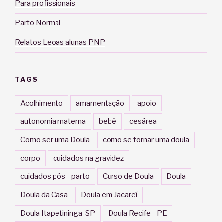
Para profissionais
Parto Normal
Relatos Leoas alunas PNP
TAGS
Acolhimento
amamentação
apoio
autonomia materna
bebê
cesárea
Como ser uma Doula
como se tornar uma doula
corpo
cuidados na gravidez
cuidados pós - parto
Curso de Doula
Doula
Doula da Casa
Doula em Jacareí
Doula Itapetininga-SP
Doula Recife - PE