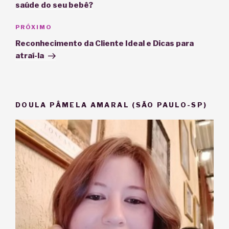
saúde do seu bebê?
Próximo
PRÓXIMO
post
Reconhecimento da Cliente Ideal e Dicas para
atraí-la
DOULA PÂMELA AMARAL (SÃO PAULO-SP)