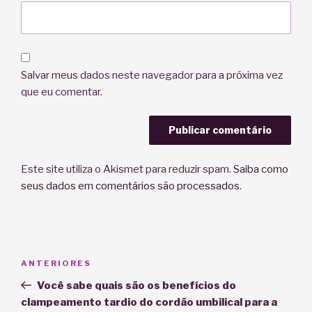
Salvar meus dados neste navegador para a próxima vez
que eu comentar.
Este site utiliza o Akismet para reduzir spam.
Saiba como
seus dados em comentários são processados
.
Navegação
Post
ANTERIORES
de
anterior
Você sabe quais são os benefícios do
Post
clampeamento tardio do cordão umbilical para a