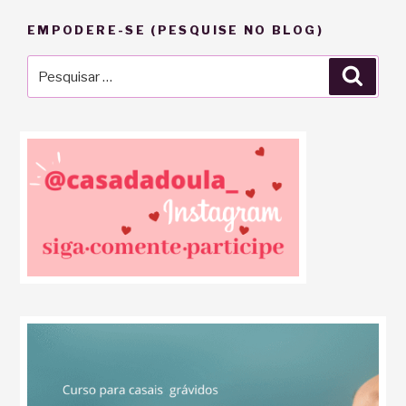
EMPODERE-SE (PESQUISE NO BLOG)
Pesquisar
Pesqu
por: