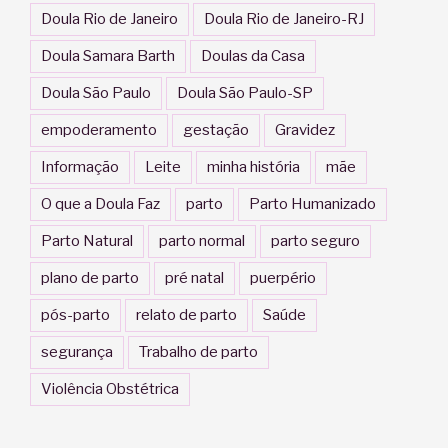
Doula Rio de Janeiro
Doula Rio de Janeiro-RJ
Doula Samara Barth
Doulas da Casa
Doula São Paulo
Doula São Paulo-SP
empoderamento
gestação
Gravidez
Informação
Leite
minha história
mãe
O que a Doula Faz
parto
Parto Humanizado
Parto Natural
parto normal
parto seguro
plano de parto
pré natal
puerpério
pós-parto
relato de parto
Saúde
segurança
Trabalho de parto
Violência Obstétrica